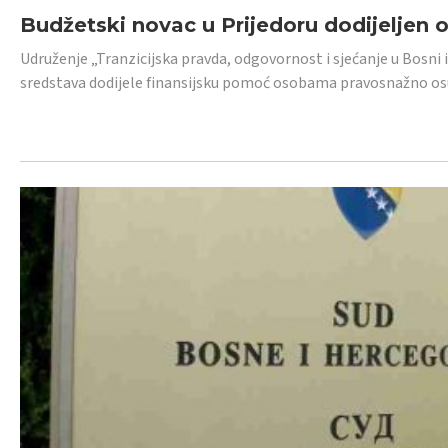
Budžetski novac u Prijedoru dodijeljen
Udruženje „Tranzicijska pravda, odgovornost i sjećanje u Bosni 
sredstava dodijele finansijsku pomoć osobama pravosnažno os