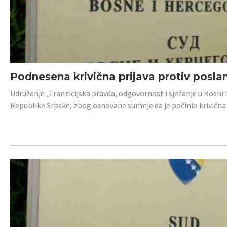
Podnesena krivična prijava protiv posl
Udruženje „Tranzicijska pravda, odgovornost i sjećanje u Bosni 
Republike Srpske, zbog osnovane sumnje da je počinio krivična dj