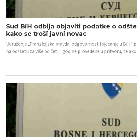
Sud BiH odbija objaviti podatke o odštet
kako se troši javni novac
Udruženje „Tranzicijska pravda, odgovornost i sjećanje u BiH“ p
na odštetu za više od četiri godine provedene u pritvoru, te ako