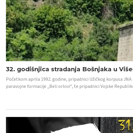
32. godišnjica stradanja Bošnjaka u Viš
Početkom aprila 1992. godine, pripadnici Užičkog korpusa JNA iz 
paravojne formacije „Beli orlovi“, te pripadnici Vojske Republik