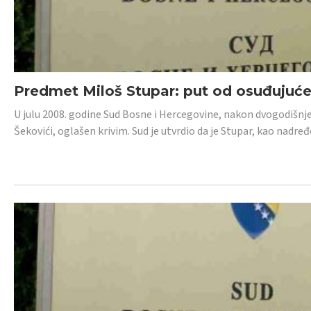
Predmet Miloš Stupar: put od osuđujuć
U julu 2008. godine Sud Bosne i Hercegovine, nakon dvogodišnj
Šekovići, oglašen krivim. Sud je utvrdio da je Stupar, kao nadr