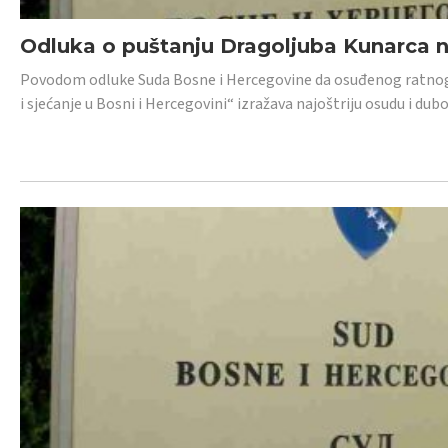
Odluka o puštanju Dragoljuba Kunarca n
Povodom odluke Suda Bosne i Hercegovine da osuđenog ratnog z
i sjećanje u Bosni i Hercegovini“ izražava najoštriju osudu i 