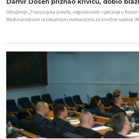
Damir Došen priznao krivicu, dobio blažu
Udruženje „Tranzicijska pravda, odgovornost i sjećanje u Bosni i
Međunarodnom rezidualnom mehanizmu za krivične sudove (MR