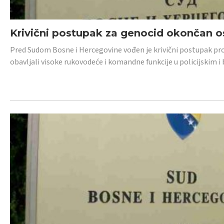
Krivični postupak za genocid okončan 
Pred Sudom Bosne i Hercegovine vođen je krivični postupak proti
obavljali visoke rukovodeće i komandne funkcije u policijskim