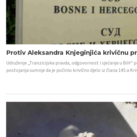
Protiv Aleksandra Knjeginjića krivičnu p
Udruženje „Tranzicijska pravda, odgovornost i sjećanje u BiH“ 
postojanja sumnje da je počinio krivično djelo iz člana 145.a K