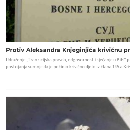
Protiv Aleksandra Knjeginjića krivičnu p
Udruženje „Tranzicijska pravda, odgovornost i sjećanje u BiH“ 
postojanja sumnje da je počinio krivično djelo iz člana 145.a K