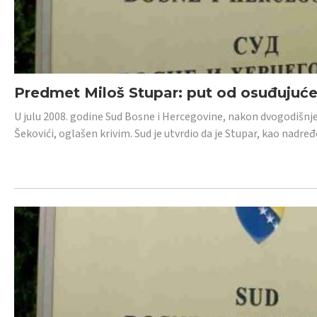
Predmet Miloš Stupar: put od osuđujuć
U julu 2008. godine Sud Bosne i Hercegovine, nakon dvogodišnj
Šekovići, oglašen krivim. Sud je utvrdio da je Stupar, kao nadr