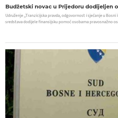
Budžetski novac u Prijedoru dodijeljen
Udruženje „Tranzicijska pravda, odgovornost i sjećanje u Bosni 
sredstava dodijele finansijsku pomoć osobama pravosnažno os