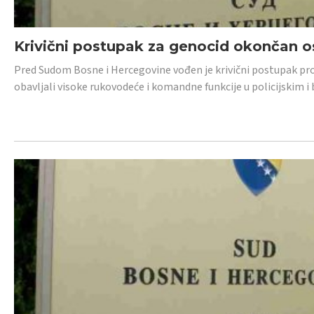
Krivični postupak za genocid okončan 
Pred Sudom Bosne i Hercegovine vođen je krivični postupak proti
obavljali visoke rukovodeće i komandne funkcije u policijskim