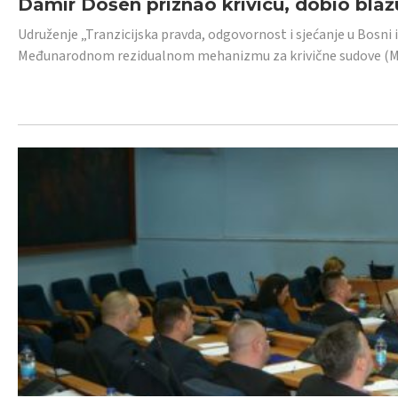
Damir Došen priznao krivicu, dobio blažu
Udruženje „Tranzicijska pravda, odgovornost i sjećanje u Bosni i
Međunarodnom rezidualnom mehanizmu za krivične sudove (MR