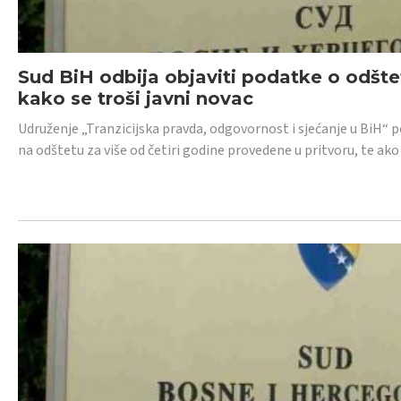
Sud BiH odbija objaviti podatke o odštet
kako se troši javni novac
Udruženje „Tranzicijska pravda, odgovornost i sjećanje u BiH“ p
na odštetu za više od četiri godine provedene u pritvoru, te ako