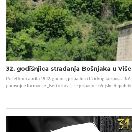
32. godišnjica stradanja Bošnjaka u Viš
Početkom aprila 1992. godine, pripadnici Užičkog korpusa JNA iz 
paravojne formacije „Beli orlovi“, te pripadnici Vojske Republik