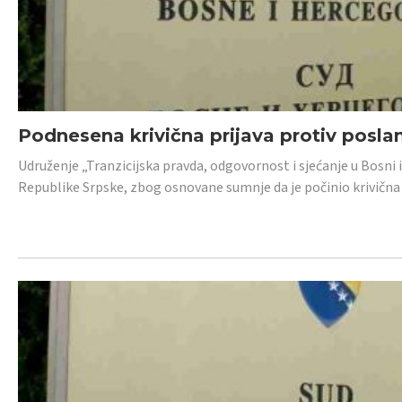
Podnesena krivična prijava protiv posl
Udruženje „Tranzicijska pravda, odgovornost i sjećanje u Bosni 
Republike Srpske, zbog osnovane sumnje da je počinio krivična dj