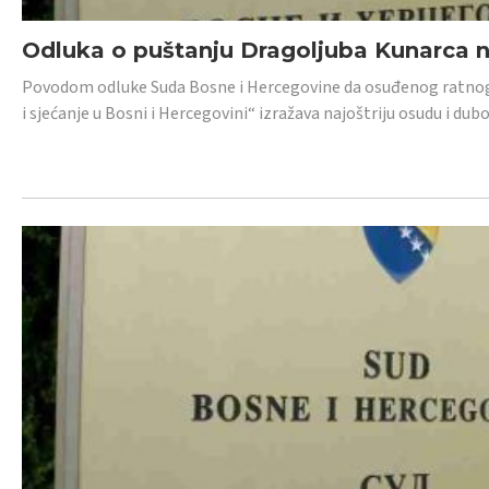
Odluka o puštanju Dragoljuba Kunarca n
Povodom odluke Suda Bosne i Hercegovine da osuđenog ratnog z
i sjećanje u Bosni i Hercegovini“ izražava najoštriju osudu i 