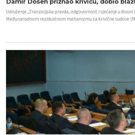
Damir Došen priznao krivicu, dobio blažu
Udruženje „Tranzicijska pravda, odgovornost i sjećanje u Bosni i
Međunarodnom rezidualnom mehanizmu za krivične sudove (MR