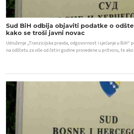
Sud BiH odbija objaviti podatke o odštet
kako se troši javni novac
Udruženje „Tranzicijska pravda, odgovornost i sjećanje u BiH“ p
na odštetu za više od četiri godine provedene u pritvoru, te ako