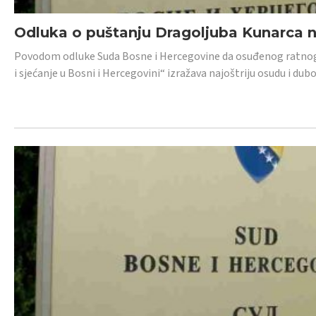
Odluka o puštanju Dragoljuba Kunarca n
Povodom odluke Suda Bosne i Hercegovine da osuđenog ratnog z
i sjećanje u Bosni i Hercegovini“ izražava najoštriju osudu i 