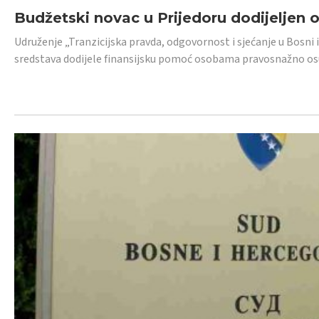
Budžetski novac u Prijedoru dodijeljen
Udruženje „Tranzicijska pravda, odgovornost i sjećanje u Bosni 
sredstava dodijele finansijsku pomoć osobama pravosnažno os