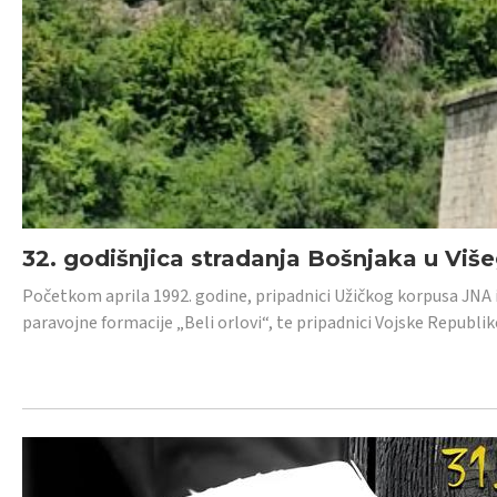
32. godišnjica stradanja Bošnjaka u Viš
Početkom aprila 1992. godine, pripadnici Užičkog korpusa JNA iz 
paravojne formacije „Beli orlovi“, te pripadnici Vojske Republik