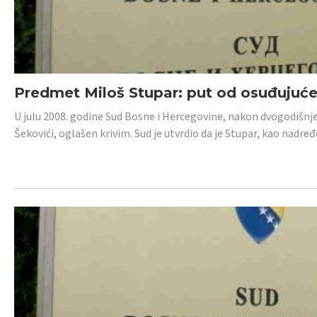
Predmet Miloš Stupar: put od osuđujuć
U julu 2008. godine Sud Bosne i Hercegovine, nakon dvogodišnj
Šekovići, oglašen krivim. Sud je utvrdio da je Stupar, kao nadr