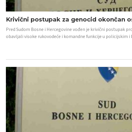
Krivični postupak za genocid okončan 
Pred Sudom Bosne i Hercegovine vođen je krivični postupak proti
obavljali visoke rukovodeće i komandne funkcije u policijskim