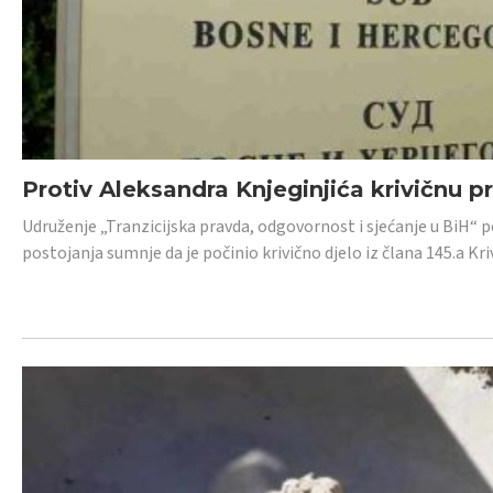
Protiv Aleksandra Knjeginjića krivičnu p
Udruženje „Tranzicijska pravda, odgovornost i sjećanje u BiH“ 
postojanja sumnje da je počinio krivično djelo iz člana 145.a K