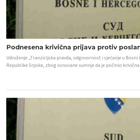
Podnesena krivična prijava protiv posl
Udruženje „Tranzicijska pravda, odgovornost i sjećanje u Bosni 
Republike Srpske, zbog osnovane sumnje da je počinio krivična dj