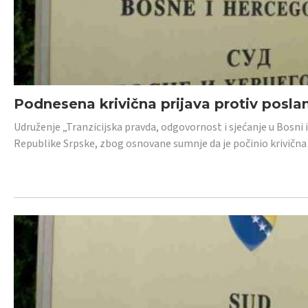
Podnesena krivična prijava protiv posl
Udruženje „Tranzicijska pravda, odgovornost i sjećanje u Bosni 
Republike Srpske, zbog osnovane sumnje da je počinio krivična dj