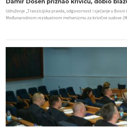
Damir Došen priznao krivicu, dobio blažu
Udruženje „Tranzicijska pravda, odgovornost i sjećanje u Bosni i
Međunarodnom rezidualnom mehanizmu za krivične sudove (MR