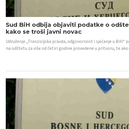
Sud BiH odbija objaviti podatke o odštet
kako se troši javni novac
Udruženje „Tranzicijska pravda, odgovornost i sjećanje u BiH“ p
na odštetu za više od četiri godine provedene u pritvoru, te ako