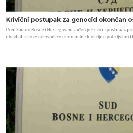
Krivični postupak za genocid okončan 
Pred Sudom Bosne i Hercegovine vođen je krivični postupak proti
obavljali visoke rukovodeće i komandne funkcije u policijskim