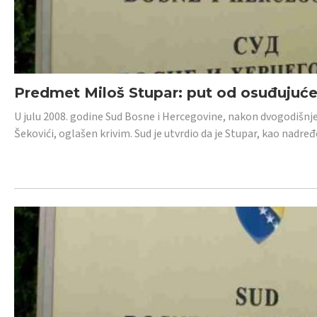
Predmet Miloš Stupar: put od osuđujuć
U julu 2008. godine Sud Bosne i Hercegovine, nakon dvogodišnj
Šekovići, oglašen krivim. Sud je utvrdio da je Stupar, kao nadr