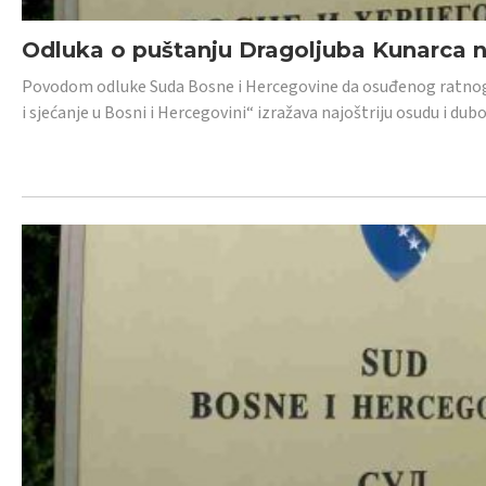
Odluka o puštanju Dragoljuba Kunarca n
Povodom odluke Suda Bosne i Hercegovine da osuđenog ratnog z
i sjećanje u Bosni i Hercegovini“ izražava najoštriju osudu i 