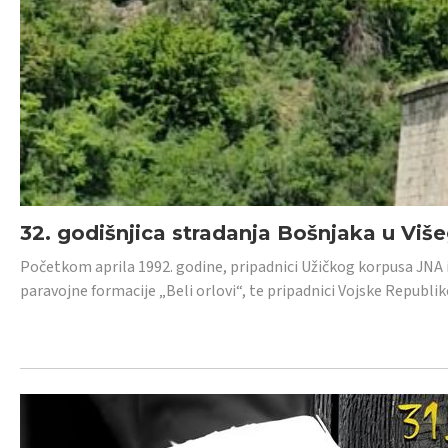
32. godišnjica stradanja Bošnjaka u Viš
Početkom aprila 1992. godine, pripadnici Užičkog korpusa JNA iz 
paravojne formacije „Beli orlovi“, te pripadnici Vojske Republik