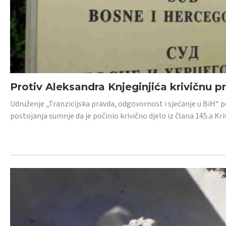
Protiv Aleksandra Knjeginjića krivičnu p
Udruženje „Tranzicijska pravda, odgovornost i sjećanje u BiH“ 
postojanja sumnje da je počinio krivično djelo iz člana 145.a K