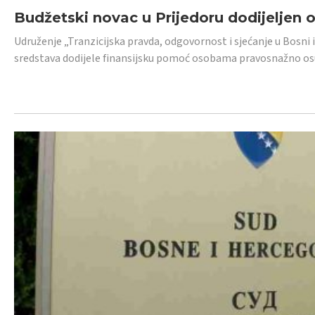
Budžetski novac u Prijedoru dodijeljen
Udruženje „Tranzicijska pravda, odgovornost i sjećanje u Bosni 
sredstava dodijele finansijsku pomoć osobama pravosnažno os