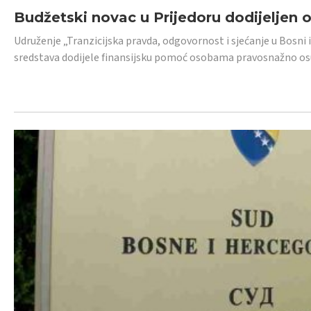
Budžetski novac u Prijedoru dodijeljen
Udruženje „Tranzicijska pravda, odgovornost i sjećanje u Bosni 
sredstava dodijele finansijsku pomoć osobama pravosnažno os