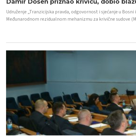
Damir Došen priznao krivicu, dobio blažu
Udruženje „Tranzicijska pravda, odgovornost i sjećanje u Bosni i
Međunarodnom rezidualnom mehanizmu za krivične sudove (MR