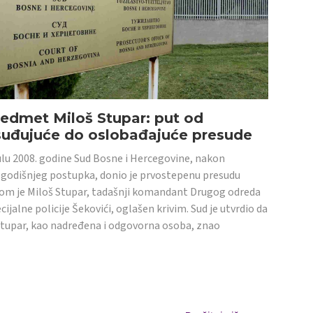
edmet Miloš Stupar: put od
suđujuće do oslobađajuće presude
ulu 2008. godine Sud Bosne i Hercegovine, nakon
godišnjeg postupka, donio je prvostepenu presudu
om je Miloš Stupar, tadašnji komandant Drugog odreda
cijalne policije Šekovići, oglašen krivim. Sud je utvrdio da
Stupar, kao nadređena i odgovorna osoba, znao