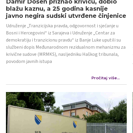
Damir Došen priznao krivicu, dobio
blažu kaznu, a 25 godina kasnije
javno negira sudski utvrđene činjenice
Udruženje „Tranzicijska pravda, odgovornost i sjećanje u
Bosni i Hercegovini“ iz Sarajeva i Udruženje „Centar za
demokratiju i tranzicionu pravdu“ iz Banje Luke uputili su
službeni dopis Međunarodnom rezidualnom mehanizmu za
krivične sudove (MRMKS), nasljedniku Haškog tribunala,
povodom javnih istupa
Pročitaj više...