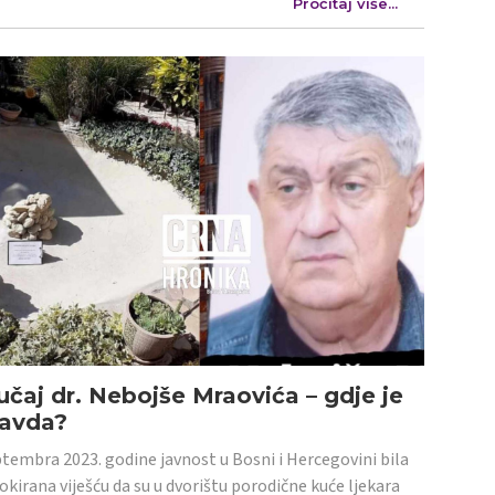
Pročitaj više...
učaj dr. Nebojše Mraovića – gdje je
ravda?
tembra 2023. godine javnost u Bosni i Hercegovini bila
šokirana viješću da su u dvorištu porodične kuće ljekara