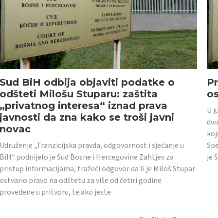
Sud BiH odbija objaviti podatke o
Pr
odšteti Milošu Stuparu: zaštita
o
„privatnog interesa“ iznad prava
U j
javnosti da zna kako se troši javni
dvo
novac
koj
Udruženje „Tranzicijska pravda, odgovornost i sjećanje u
Spe
BiH“ podnijelo je Sud Bosne i Hercegovine Zahtjev za
je 
pristup informacijama, tražeći odgovor da li je Miloš Stupar
ostvario pravo na odštetu za više od četiri godine
provedene u pritvoru, te ako jeste