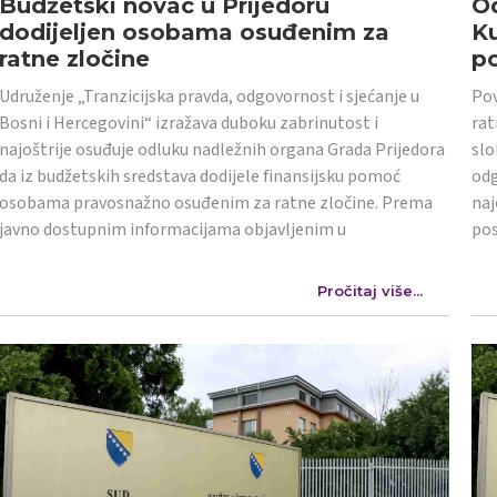
Budžetski novac u Prijedoru
Od
dodijeljen osobama osuđenim za
K
ratne zločine
po
Udruženje „Tranzicijska pravda, odgovornost i sjećanje u
Pov
Bosni i Hercegovini“ izražava duboku zabrinutost i
rat
najoštrije osuđuje odluku nadležnih organa Grada Prijedora
slo
da iz budžetskih sredstava dodijele finansijsku pomoć
odg
osobama pravosnažno osuđenim za ratne zločine. Prema
naj
javno dostupnim informacijama objavljenim u
po
Pročitaj više...