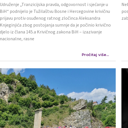
Udruženje „Tranzicijska pravda, odgovornost i sjećanje u
Neb
BiH“ podnijelo je Tužilaštvu Bosne i Hercegovine krivičnu
pos
prijavu protiv osuđenog ratnog zločinca Aleksandra
zab
Knjeginjića zbog postojanja sumnje da je počinio krivično
djelo iz člana 145.a Krivičnog zakona BiH – izazivanje
nacionalne, rasne
Pročitaj više...