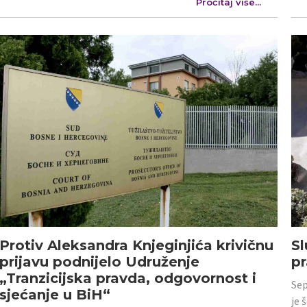
Pročitaj više...
Protiv Aleksandra Knjeginjića krivičnu
Sl
prijavu podnijelo Udruženje
p
„Tranzicijska pravda, odgovornost i
Sep
sjećanje u BiH“
je 