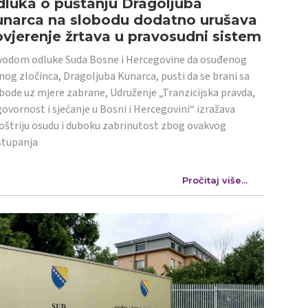
luka o puštanju Dragoljuba
unarca na slobodu dodatno urušava
vjerenje žrtava u pravosudni sistem
odom odluke Suda Bosne i Hercegovine da osuđenog
nog zločinca, Dragoljuba Kunarca, pusti da se brani sa
bode uz mjere zabrane, Udruženje „Tranzicijska pravda,
ovornost i sjećanje u Bosni i Hercegovini“ izražava
oštriju osudu i duboku zabrinutost zbog ovakvog
stupanja
Pročitaj više...