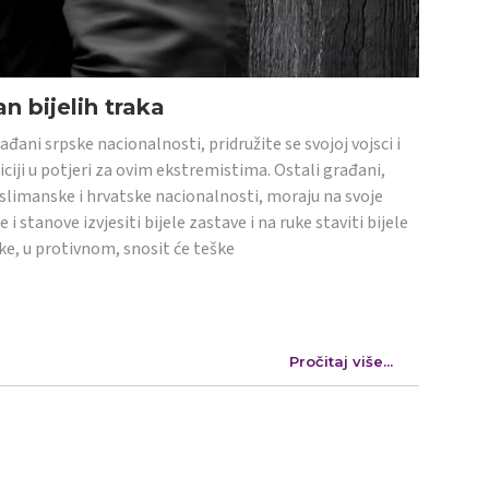
n bijelih traka
ađani srpske nacionalnosti, pridružite se svojoj vojsci i
iciji u potjeri za ovim ekstremistima. Ostali građani,
limanske i hrvatske nacionalnosti, moraju na svoje
e i stanove izvjesiti bijele zastave i na ruke staviti bijele
ke, u protivnom, snosit će teške
Pročitaj više...