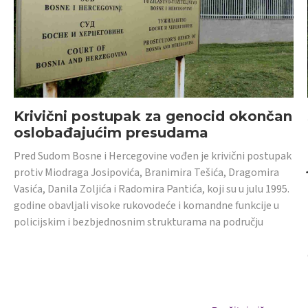
Krivični postupak za genocid okončan
oslobađajućim presudama
Pred Sudom Bosne i Hercegovine vođen je krivični postupak
protiv Miodraga Josipovića, Branimira Tešića, Dragomira
Vasića, Danila Zoljića i Radomira Pantića, koji su u julu 1995.
godine obavljali visoke rukovodeće i komandne funkcije u
policijskim i bezbjednosnim strukturama na području