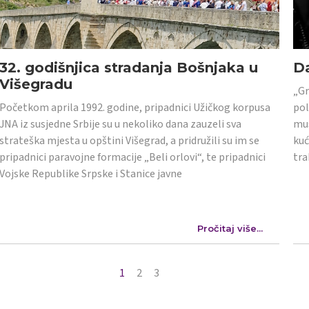
32. godišnjica stradanja Bošnjaka u
Da
Višegradu
„Gr
Početkom aprila 1992. godine, pripadnici Užičkog korpusa
pol
JNA iz susjedne Srbije su u nekoliko dana zauzeli sva
mus
strateška mjesta u opštini Višegrad, a pridružili su im se
kuć
pripadnici paravojne formacije „Beli orlovi“, te pripadnici
tra
Vojske Republike Srpske i Stanice javne
Pročitaj više...
1
2
3