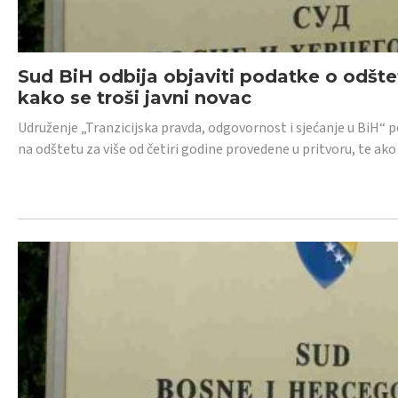
Sud BiH odbija objaviti podatke o odštet
kako se troši javni novac
Udruženje „Tranzicijska pravda, odgovornost i sjećanje u BiH“ p
na odštetu za više od četiri godine provedene u pritvoru, te ako