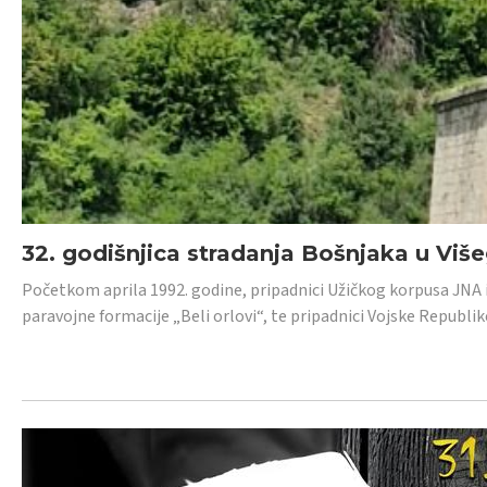
32. godišnjica stradanja Bošnjaka u Viš
Početkom aprila 1992. godine, pripadnici Užičkog korpusa JNA iz 
paravojne formacije „Beli orlovi“, te pripadnici Vojske Republik