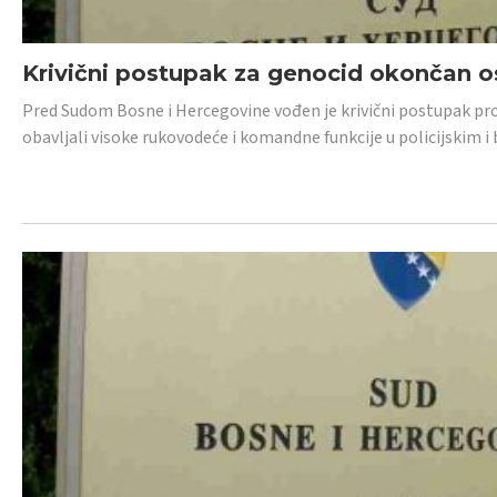
Krivični postupak za genocid okončan 
Pred Sudom Bosne i Hercegovine vođen je krivični postupak proti
obavljali visoke rukovodeće i komandne funkcije u policijskim