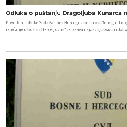
Odluka o puštanju Dragoljuba Kunarca n
Povodom odluke Suda Bosne i Hercegovine da osuđenog ratnog z
i sjećanje u Bosni i Hercegovini“ izražava najoštriju osudu i 