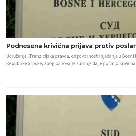
Podnesena krivična prijava protiv posl
Udruženje „Tranzicijska pravda, odgovornost i sjećanje u Bosni 
Republike Srpske, zbog osnovane sumnje da je počinio krivična dj