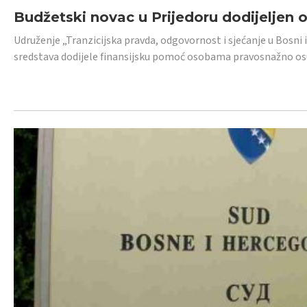
Budžetski novac u Prijedoru dodijeljen
Udruženje „Tranzicijska pravda, odgovornost i sjećanje u Bosni 
sredstava dodijele finansijsku pomoć osobama pravosnažno os