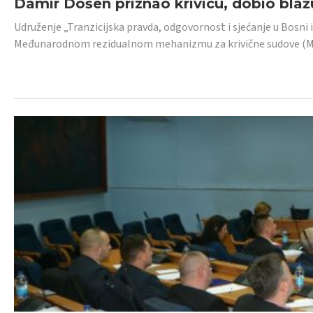
Damir Došen priznao krivicu, dobio blažu
Udruženje „Tranzicijska pravda, odgovornost i sjećanje u Bosni i
Međunarodnom rezidualnom mehanizmu za krivične sudove (MR