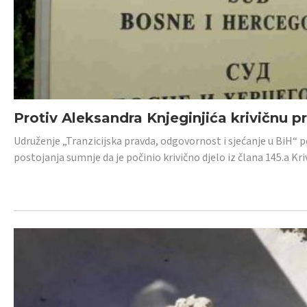
Protiv Aleksandra Knjeginjića krivičnu p
Udruženje „Tranzicijska pravda, odgovornost i sjećanje u BiH“ 
postojanja sumnje da je počinio krivično djelo iz člana 145.a K