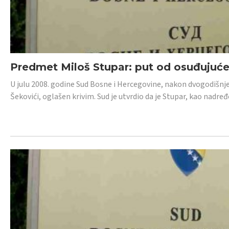
Predmet Miloš Stupar: put od osuđujuć
U julu 2008. godine Sud Bosne i Hercegovine, nakon dvogodišnj
Šekovići, oglašen krivim. Sud je utvrdio da je Stupar, kao nadr