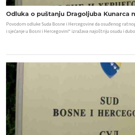
Odluka o puštanju Dragoljuba Kunarca n
Povodom odluke Suda Bosne i Hercegovine da osuđenog ratnog z
i sjećanje u Bosni i Hercegovini“ izražava najoštriju osudu i 