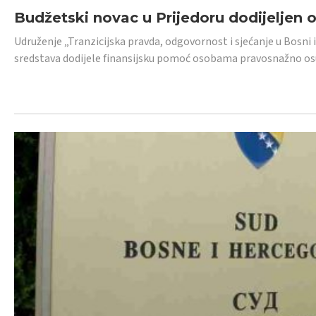
Budžetski novac u Prijedoru dodijeljen
Udruženje „Tranzicijska pravda, odgovornost i sjećanje u Bosni 
sredstava dodijele finansijsku pomoć osobama pravosnažno os