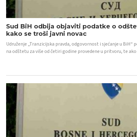
Sud BiH odbija objaviti podatke o odštet
kako se troši javni novac
Udruženje „Tranzicijska pravda, odgovornost i sjećanje u BiH“ p
na odštetu za više od četiri godine provedene u pritvoru, te ako