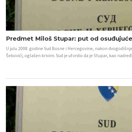
Predmet Miloš Stupar: put od osuđujuć
U julu 2008. godine Sud Bosne i Hercegovine, nakon dvogodišnj
Šekovići, oglašen krivim. Sud je utvrdio da je Stupar, kao nadr