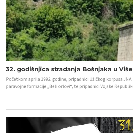
32. godišnjica stradanja Bošnjaka u Viš
Početkom aprila 1992. godine, pripadnici Užičkog korpusa JNA iz 
paravojne formacije „Beli orlovi“, te pripadnici Vojske Republik