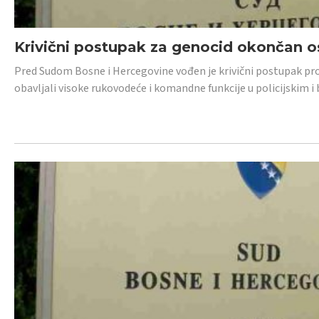
Krivični postupak za genocid okončan 
Pred Sudom Bosne i Hercegovine vođen je krivični postupak proti
obavljali visoke rukovodeće i komandne funkcije u policijskim