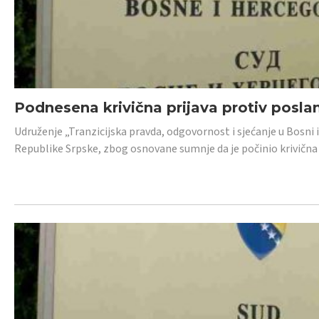
Podnesena krivična prijava protiv posl
Udruženje „Tranzicijska pravda, odgovornost i sjećanje u Bosni 
Republike Srpske, zbog osnovane sumnje da je počinio krivična dj