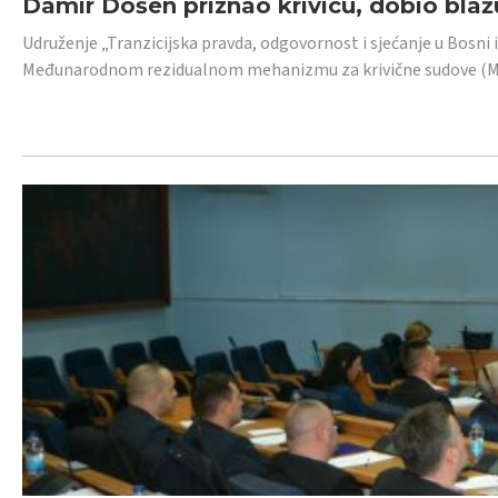
Damir Došen priznao krivicu, dobio blažu
Udruženje „Tranzicijska pravda, odgovornost i sjećanje u Bosni i
Međunarodnom rezidualnom mehanizmu za krivične sudove (MR