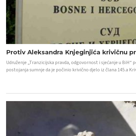
Protiv Aleksandra Knjeginjića krivičnu p
Udruženje „Tranzicijska pravda, odgovornost i sjećanje u BiH“ 
postojanja sumnje da je počinio krivično djelo iz člana 145.a K