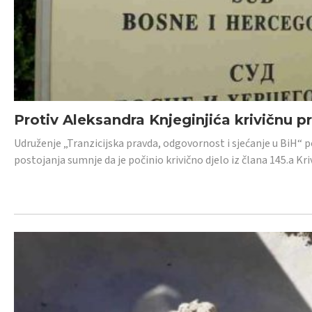
Protiv Aleksandra Knjeginjića krivičnu p
Udruženje „Tranzicijska pravda, odgovornost i sjećanje u BiH“ 
postojanja sumnje da je počinio krivično djelo iz člana 145.a K