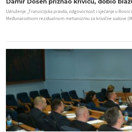
Damir Došen priznao krivicu, dobio blažu
Udruženje „Tranzicijska pravda, odgovornost i sjećanje u Bosni i
Međunarodnom rezidualnom mehanizmu za krivične sudove (MR