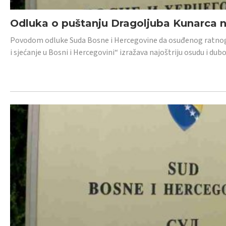
Odluka o puštanju Dragoljuba Kunarca n
Povodom odluke Suda Bosne i Hercegovine da osuđenog ratnog z
i sjećanje u Bosni i Hercegovini“ izražava najoštriju osudu i 