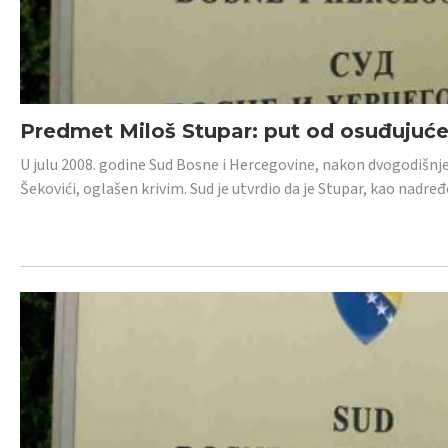
Predmet Miloš Stupar: put od osuđujuć
U julu 2008. godine Sud Bosne i Hercegovine, nakon dvogodišnj
Šekovići, oglašen krivim. Sud je utvrdio da je Stupar, kao nadr