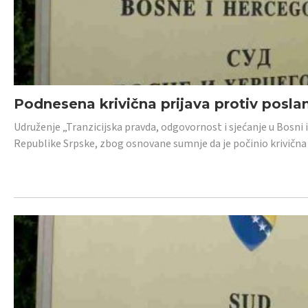
Podnesena krivična prijava protiv posl
Udruženje „Tranzicijska pravda, odgovornost i sjećanje u Bosni 
Republike Srpske, zbog osnovane sumnje da je počinio krivična dj