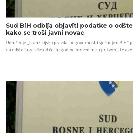
Sud BiH odbija objaviti podatke o odštet
kako se troši javni novac
Udruženje „Tranzicijska pravda, odgovornost i sjećanje u BiH“ p
na odštetu za više od četiri godine provedene u pritvoru, te ako