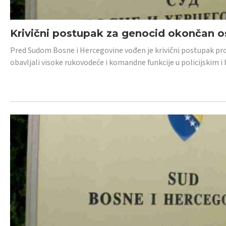
Krivični postupak za genocid okončan 
Pred Sudom Bosne i Hercegovine vođen je krivični postupak proti
obavljali visoke rukovodeće i komandne funkcije u policijskim