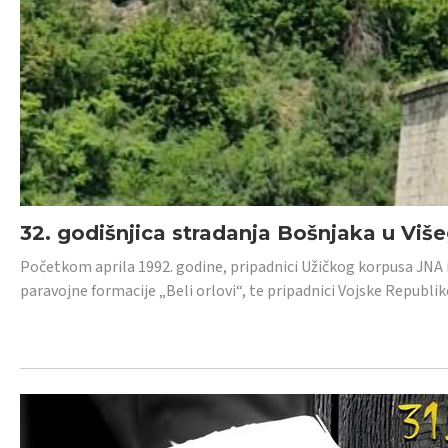
32. godišnjica stradanja Bošnjaka u Viš
Početkom aprila 1992. godine, pripadnici Užičkog korpusa JNA iz 
paravojne formacije „Beli orlovi“, te pripadnici Vojske Republik