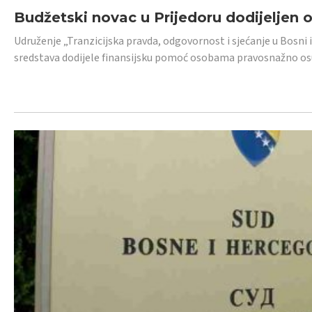
Budžetski novac u Prijedoru dodijeljen
Udruženje „Tranzicijska pravda, odgovornost i sjećanje u Bosni 
sredstava dodijele finansijsku pomoć osobama pravosnažno os