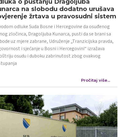
luka o puštanju Dragoljuba
unarca na slobodu dodatno urušava
vjerenje žrtava u pravosudni sistem
odom odluke Suda Bosne i Hercegovine da osuđenog
nog zločinca, Dragoljuba Kunarca, pusti da se brani sa
bode uz mjere zabrane, Udruženje „Tranzicijska pravda,
ovornost i sjećanje u Bosni i Hercegovini“ izražava
oštriju osudu i duboku zabrinutost zbog ovakvog
stupanja
Pročitaj više...