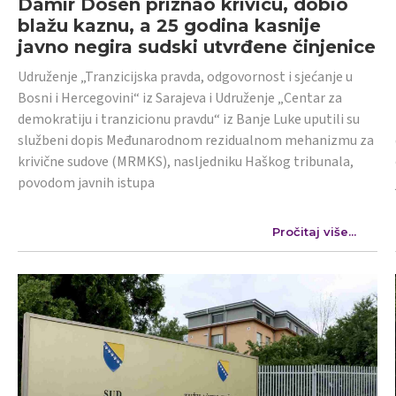
Damir Došen priznao krivicu, dobio
blažu kaznu, a 25 godina kasnije
javno negira sudski utvrđene činjenice
Udruženje „Tranzicijska pravda, odgovornost i sjećanje u
Bosni i Hercegovini“ iz Sarajeva i Udruženje „Centar za
demokratiju i tranzicionu pravdu“ iz Banje Luke uputili su
službeni dopis Međunarodnom rezidualnom mehanizmu za
krivične sudove (MRMKS), nasljedniku Haškog tribunala,
povodom javnih istupa
Pročitaj više...