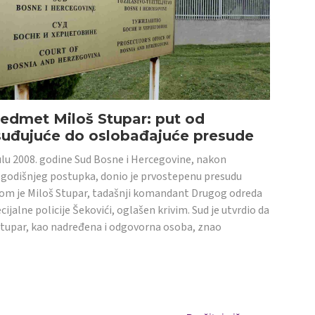
edmet Miloš Stupar: put od
suđujuće do oslobađajuće presude
ulu 2008. godine Sud Bosne i Hercegovine, nakon
godišnjeg postupka, donio je prvostepenu presudu
om je Miloš Stupar, tadašnji komandant Drugog odreda
cijalne policije Šekovići, oglašen krivim. Sud je utvrdio da
Stupar, kao nadređena i odgovorna osoba, znao