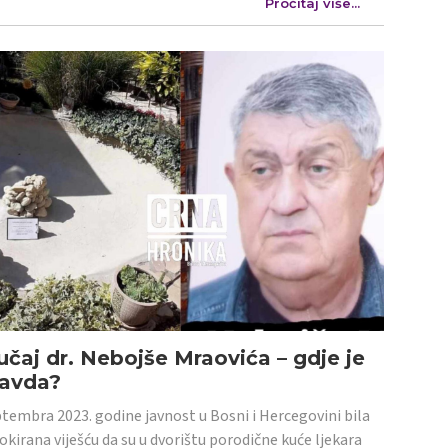
Pročitaj više...
učaj dr. Nebojše Mraovića – gdje je
ravda?
tembra 2023. godine javnost u Bosni i Hercegovini bila
šokirana viješću da su u dvorištu porodične kuće ljekara