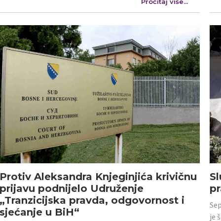
Pročitaj više...
Protiv Aleksandra Knjeginjića krivičnu
Sl
prijavu podnijelo Udruženje
p
„Tranzicijska pravda, odgovornost i
Sep
sjećanje u BiH“
je 