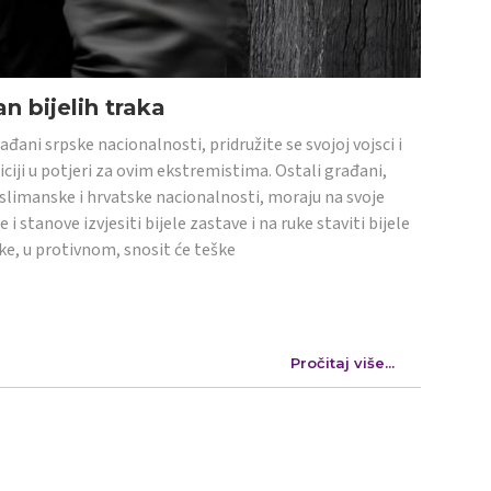
n bijelih traka
ađani srpske nacionalnosti, pridružite se svojoj vojsci i
iciji u potjeri za ovim ekstremistima. Ostali građani,
limanske i hrvatske nacionalnosti, moraju na svoje
e i stanove izvjesiti bijele zastave i na ruke staviti bijele
ke, u protivnom, snosit će teške
Pročitaj više...