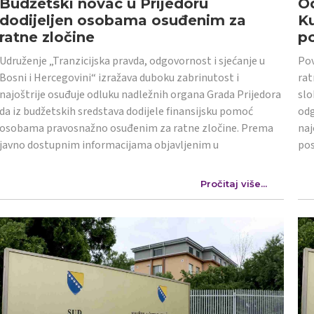
Budžetski novac u Prijedoru
Od
dodijeljen osobama osuđenim za
K
ratne zločine
po
Udruženje „Tranzicijska pravda, odgovornost i sjećanje u
Pov
Bosni i Hercegovini“ izražava duboku zabrinutost i
rat
najoštrije osuđuje odluku nadležnih organa Grada Prijedora
slo
da iz budžetskih sredstava dodijele finansijsku pomoć
odg
osobama pravosnažno osuđenim za ratne zločine. Prema
naj
javno dostupnim informacijama objavljenim u
po
Pročitaj više...