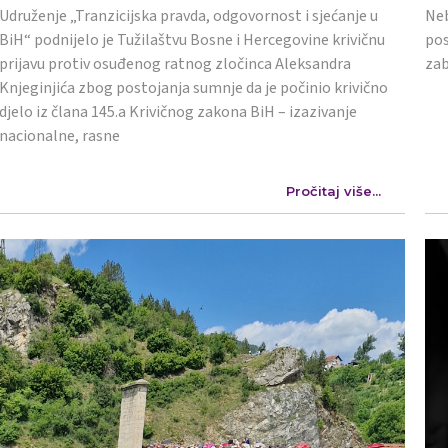
Udruženje „Tranzicijska pravda, odgovornost i sjećanje u
Neb
BiH“ podnijelo je Tužilaštvu Bosne i Hercegovine krivičnu
pos
prijavu protiv osuđenog ratnog zločinca Aleksandra
zab
Knjeginjića zbog postojanja sumnje da je počinio krivično
djelo iz člana 145.a Krivičnog zakona BiH – izazivanje
nacionalne, rasne
Pročitaj više...