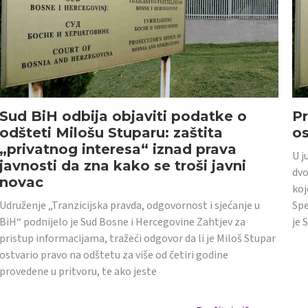
Sud BiH odbija objaviti podatke o
Pr
odšteti Milošu Stuparu: zaštita
o
„privatnog interesa“ iznad prava
U j
javnosti da zna kako se troši javni
dvo
novac
koj
Udruženje „Tranzicijska pravda, odgovornost i sjećanje u
Spe
BiH“ podnijelo je Sud Bosne i Hercegovine Zahtjev za
je 
pristup informacijama, tražeći odgovor da li je Miloš Stupar
ostvario pravo na odštetu za više od četiri godine
provedene u pritvoru, te ako jeste