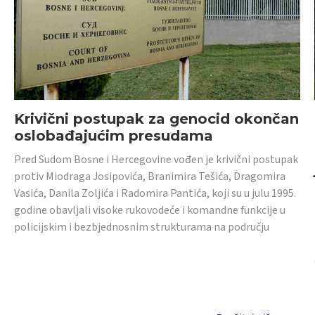
Krivični postupak za genocid okončan
oslobađajućim presudama
Pred Sudom Bosne i Hercegovine vođen je krivični postupak
protiv Miodraga Josipovića, Branimira Tešića, Dragomira
Vasića, Danila Zoljića i Radomira Pantića, koji su u julu 1995.
godine obavljali visoke rukovodeće i komandne funkcije u
policijskim i bezbjednosnim strukturama na području