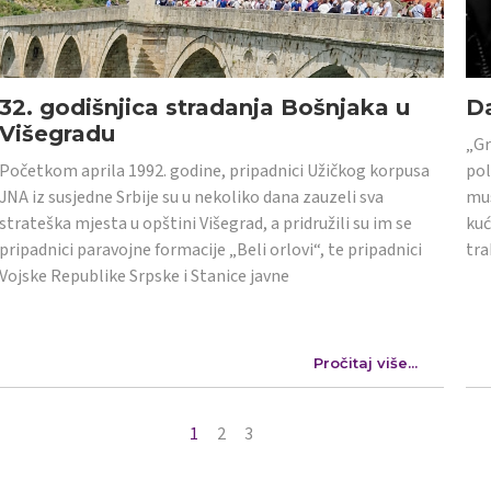
32. godišnjica stradanja Bošnjaka u
Da
Višegradu
„Gr
Početkom aprila 1992. godine, pripadnici Užičkog korpusa
pol
JNA iz susjedne Srbije su u nekoliko dana zauzeli sva
mus
strateška mjesta u opštini Višegrad, a pridružili su im se
kuć
pripadnici paravojne formacije „Beli orlovi“, te pripadnici
tra
Vojske Republike Srpske i Stanice javne
Pročitaj više...
1
2
3