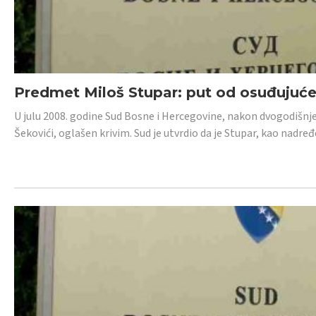
Predmet Miloš Stupar: put od osuđujuć
U julu 2008. godine Sud Bosne i Hercegovine, nakon dvogodišnj
Šekovići, oglašen krivim. Sud je utvrdio da je Stupar, kao nadr