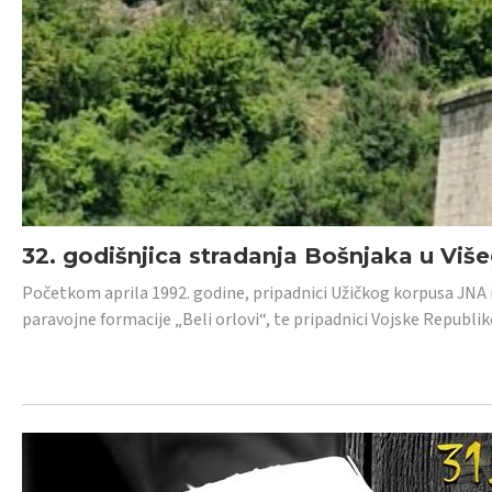
32. godišnjica stradanja Bošnjaka u Viš
Početkom aprila 1992. godine, pripadnici Užičkog korpusa JNA iz 
paravojne formacije „Beli orlovi“, te pripadnici Vojske Republik