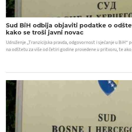
Sud BiH odbija objaviti podatke o odštet
kako se troši javni novac
Udruženje „Tranzicijska pravda, odgovornost i sjećanje u BiH“ p
na odštetu za više od četiri godine provedene u pritvoru, te ako