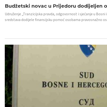
Budžetski novac u Prijedoru dodijeljen
Udruženje „Tranzicijska pravda, odgovornost i sjećanje u Bosni 
sredstava dodijele finansijsku pomoć osobama pravosnažno os