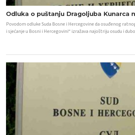
Odluka o puštanju Dragoljuba Kunarca n
Povodom odluke Suda Bosne i Hercegovine da osuđenog ratnog z
i sjećanje u Bosni i Hercegovini“ izražava najoštriju osudu i 