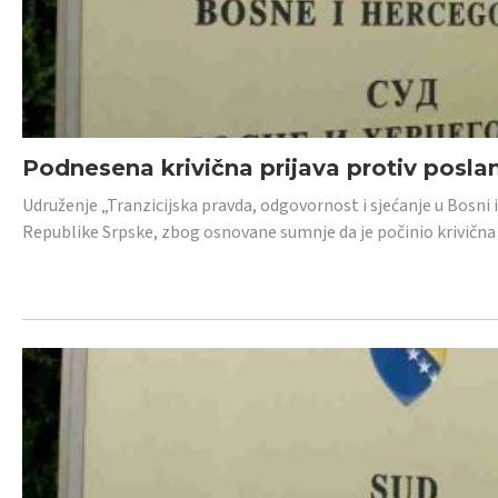
Podnesena krivična prijava protiv posl
Udruženje „Tranzicijska pravda, odgovornost i sjećanje u Bosni 
Republike Srpske, zbog osnovane sumnje da je počinio krivična dj