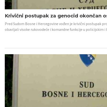
Krivični postupak za genocid okončan 
Pred Sudom Bosne i Hercegovine vođen je krivični postupak proti
obavljali visoke rukovodeće i komandne funkcije u policijskim