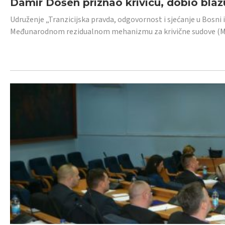
Damir Došen priznao krivicu, dobio blažu
Udruženje „Tranzicijska pravda, odgovornost i sjećanje u Bosni i
Međunarodnom rezidualnom mehanizmu za krivične sudove (MR