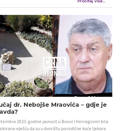
Pročitaj više...
učaj dr. Nebojše Mraovića – gdje je
ravda?
tembra 2023. godine javnost u Bosni i Hercegovini bila
šokirana viješću da su u dvorištu porodične kuće ljekara