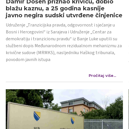
Damir Došen priznao krivicu, dobio
blažu kaznu, a 25 godina kasnije
javno negira sudski utvrđene činjenice
Udruženje „Tranzicijska pravda, odgovornost i sjećanje u
Bosni i Hercegovini“ iz Sarajeva i Udruženje „Centar za
demokratiju i tranzicionu pravdu“ iz Banje Luke uputili su
službeni dopis Međunarodnom rezidualnom mehanizmu za
krivične sudove (MRMKS), nasljedniku Haškog tribunala,
povodom javnih istupa
Pročitaj više...