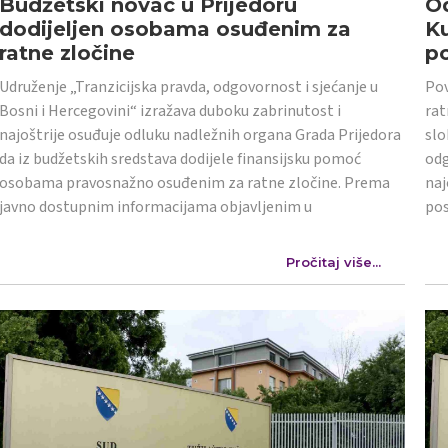
Budžetski novac u Prijedoru
Od
dodijeljen osobama osuđenim za
K
ratne zločine
po
Udruženje „Tranzicijska pravda, odgovornost i sjećanje u
Pov
Bosni i Hercegovini“ izražava duboku zabrinutost i
rat
najoštrije osuđuje odluku nadležnih organa Grada Prijedora
slo
da iz budžetskih sredstava dodijele finansijsku pomoć
odg
osobama pravosnažno osuđenim za ratne zločine. Prema
naj
javno dostupnim informacijama objavljenim u
po
Pročitaj više...