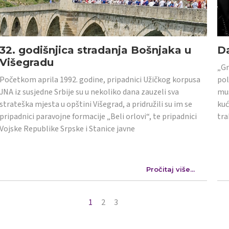
32. godišnjica stradanja Bošnjaka u
Da
Višegradu
„Gr
Početkom aprila 1992. godine, pripadnici Užičkog korpusa
pol
JNA iz susjedne Srbije su u nekoliko dana zauzeli sva
mus
strateška mjesta u opštini Višegrad, a pridružili su im se
kuć
pripadnici paravojne formacije „Beli orlovi“, te pripadnici
tra
Vojske Republike Srpske i Stanice javne
Pročitaj više...
1
2
3