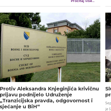
Pročitaj više...
Protiv Aleksandra Knjeginjića krivičnu
Sl
prijavu podnijelo Udruženje
p
„Tranzicijska pravda, odgovornost i
Sep
sjećanje u BiH“
je 