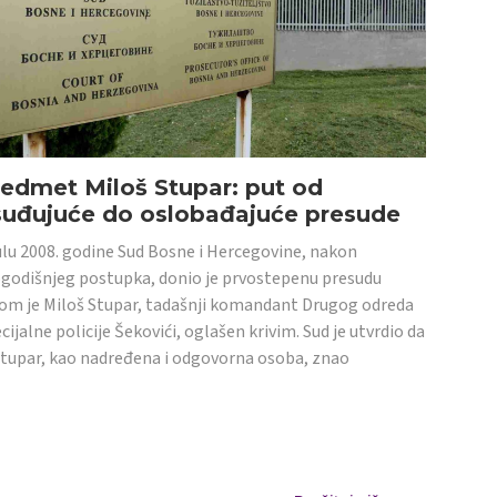
edmet Miloš Stupar: put od
suđujuće do oslobađajuće presude
ulu 2008. godine Sud Bosne i Hercegovine, nakon
godišnjeg postupka, donio je prvostepenu presudu
om je Miloš Stupar, tadašnji komandant Drugog odreda
cijalne policije Šekovići, oglašen krivim. Sud je utvrdio da
Stupar, kao nadređena i odgovorna osoba, znao