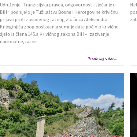
Udruženje „Tranzicijska pravda, odgovornost i sjećanje u
Neb
BiH“ podnijelo je Tužilaštvu Bosne i Hercegovine krivičnu
pos
prijavu protiv osuđenog ratnog zločinca Aleksandra
zab
Knjeginjića zbog postojanja sumnje da je počinio krivično
djelo iz člana 145.a Krivičnog zakona BiH – izazivanje
nacionalne, rasne
Pročitaj više...