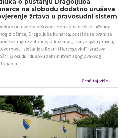
luka o puštanju Dragoljuba
unarca na slobodu dodatno urušava
vjerenje žrtava u pravosudni sistem
odom odluke Suda Bosne i Hercegovine da osuđenog
nog zločinca, Dragoljuba Kunarca, pusti da se brani sa
bode uz mjere zabrane, Udruženje „Tranzicijska pravda,
ovornost i sjećanje u Bosni i Hercegovini“ izražava
oštriju osudu i duboku zabrinutost zbog ovakvog
stupanja
Pročitaj više...