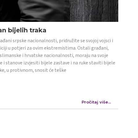
n bijelih traka
ađani srpske nacionalnosti, pridružite se svojoj vojsci i
iciji u potjeri za ovim ekstremistima. Ostali građani,
limanske i hrvatske nacionalnosti, moraju na svoje
e i stanove izvjesiti bijele zastave i na ruke staviti bijele
ke, u protivnom, snosit će teške
Pročitaj više...