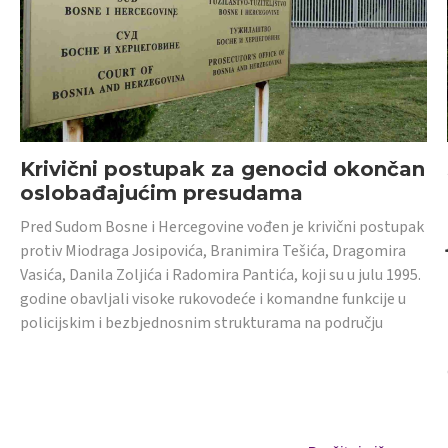
Krivični postupak za genocid okončan
oslobađajućim presudama
Pred Sudom Bosne i Hercegovine vođen je krivični postupak
protiv Miodraga Josipovića, Branimira Tešića, Dragomira
Vasića, Danila Zoljića i Radomira Pantića, koji su u julu 1995.
godine obavljali visoke rukovodeće i komandne funkcije u
policijskim i bezbjednosnim strukturama na području