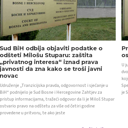
Sud BiH odbija objaviti podatke o
Pr
odšteti Milošu Stuparu: zaštita
o
„privatnog interesa“ iznad prava
U j
javnosti da zna kako se troši javni
dvo
novac
koj
Udruženje „Tranzicijska pravda, odgovornost i sjećanje u
Spe
BiH“ podnijelo je Sud Bosne i Hercegovine Zahtjev za
je 
pristup informacijama, tražeći odgovor da li je Miloš Stupar
ostvario pravo na odštetu za više od četiri godine
provedene u pritvoru, te ako jeste