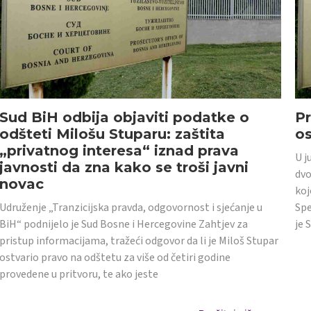
Sud BiH odbija objaviti podatke o
Pr
odšteti Milošu Stuparu: zaštita
o
„privatnog interesa“ iznad prava
U j
javnosti da zna kako se troši javni
dvo
novac
koj
Udruženje „Tranzicijska pravda, odgovornost i sjećanje u
Spe
BiH“ podnijelo je Sud Bosne i Hercegovine Zahtjev za
je 
pristup informacijama, tražeći odgovor da li je Miloš Stupar
ostvario pravo na odštetu za više od četiri godine
provedene u pritvoru, te ako jeste