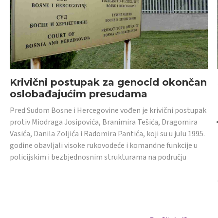
Krivični postupak za genocid okončan
oslobađajućim presudama
Pred Sudom Bosne i Hercegovine vođen je krivični postupak
protiv Miodraga Josipovića, Branimira Tešića, Dragomira
Vasića, Danila Zoljića i Radomira Pantića, koji su u julu 1995.
godine obavljali visoke rukovodeće i komandne funkcije u
policijskim i bezbjednosnim strukturama na području