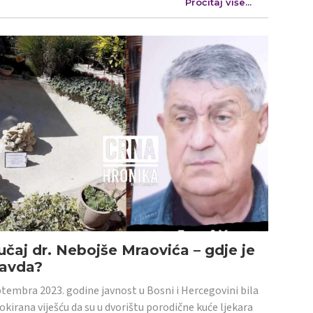
Pročitaj više...
učaj dr. Nebojše Mraovića – gdje je
ravda?
tembra 2023. godine javnost u Bosni i Hercegovini bila
šokirana viješću da su u dvorištu porodične kuće ljekara