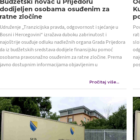
Budžetski novac u Prijedoru
Od
dodijeljen osobama osuđenim za
K
ratne zločine
po
Udruženje „Tranzicijska pravda, odgovornost i sjećanje u
Pov
Bosni i Hercegovini“ izražava duboku zabrinutost i
rat
najoštrije osuđuje odluku nadležnih organa Grada Prijedora
slo
da iz budžetskih sredstava dodijele finansijsku pomoć
odg
osobama pravosnažno osuđenim za ratne zločine. Prema
naj
javno dostupnim informacijama objavljenim u
po
Pročitaj više...