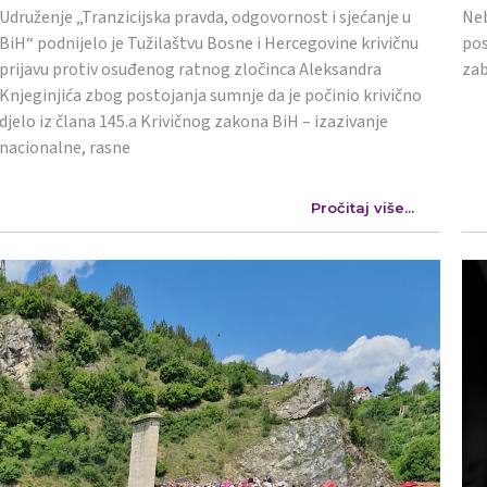
Udruženje „Tranzicijska pravda, odgovornost i sjećanje u
Neb
BiH“ podnijelo je Tužilaštvu Bosne i Hercegovine krivičnu
pos
prijavu protiv osuđenog ratnog zločinca Aleksandra
zab
Knjeginjića zbog postojanja sumnje da je počinio krivično
djelo iz člana 145.a Krivičnog zakona BiH – izazivanje
nacionalne, rasne
Pročitaj više...