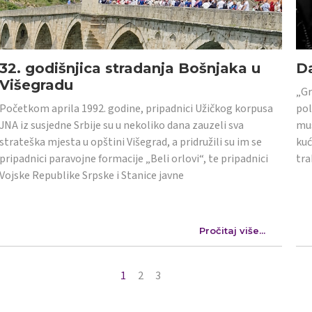
32. godišnjica stradanja Bošnjaka u
Da
Višegradu
„Gr
Početkom aprila 1992. godine, pripadnici Užičkog korpusa
pol
JNA iz susjedne Srbije su u nekoliko dana zauzeli sva
mus
strateška mjesta u opštini Višegrad, a pridružili su im se
kuć
pripadnici paravojne formacije „Beli orlovi“, te pripadnici
tra
Vojske Republike Srpske i Stanice javne
Pročitaj više...
1
2
3