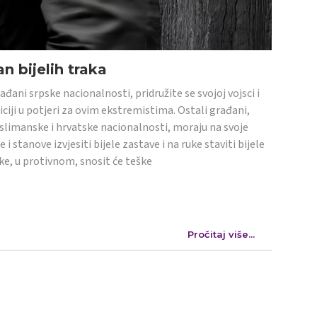
n bijelih traka
ađani srpske nacionalnosti, pridružite se svojoj vojsci i
iciji u potjeri za ovim ekstremistima. Ostali građani,
limanske i hrvatske nacionalnosti, moraju na svoje
e i stanove izvjesiti bijele zastave i na ruke staviti bijele
ke, u protivnom, snosit će teške
Pročitaj više...