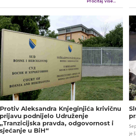
Pročitaj više...
Protiv Aleksandra Knjeginjića krivičnu
Sl
prijavu podnijelo Udruženje
p
„Tranzicijska pravda, odgovornost i
Sep
sjećanje u BiH“
je 