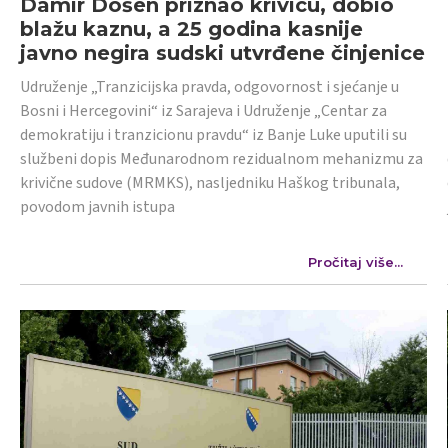
Damir Došen priznao krivicu, dobio
blažu kaznu, a 25 godina kasnije
javno negira sudski utvrđene činjenice
Udruženje „Tranzicijska pravda, odgovornost i sjećanje u
Bosni i Hercegovini“ iz Sarajeva i Udruženje „Centar za
demokratiju i tranzicionu pravdu“ iz Banje Luke uputili su
službeni dopis Međunarodnom rezidualnom mehanizmu za
krivične sudove (MRMKS), nasljedniku Haškog tribunala,
povodom javnih istupa
Pročitaj više...