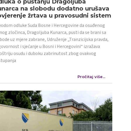
luka o puštanju Dragoljuba
unarca na slobodu dodatno urušava
vjerenje žrtava u pravosudni sistem
odom odluke Suda Bosne i Hercegovine da osuđenog
nog zločinca, Dragoljuba Kunarca, pusti da se brani sa
bode uz mjere zabrane, Udruženje „Tranzicijska pravda,
ovornost i sjećanje u Bosni i Hercegovini“ izražava
oštriju osudu i duboku zabrinutost zbog ovakvog
stupanja
Pročitaj više...