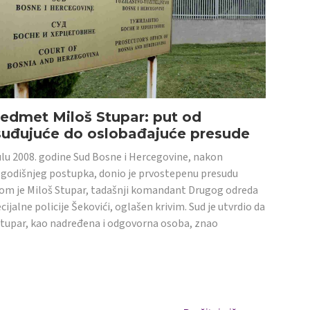
edmet Miloš Stupar: put od
suđujuće do oslobađajuće presude
ulu 2008. godine Sud Bosne i Hercegovine, nakon
godišnjeg postupka, donio je prvostepenu presudu
om je Miloš Stupar, tadašnji komandant Drugog odreda
cijalne policije Šekovići, oglašen krivim. Sud je utvrdio da
Stupar, kao nadređena i odgovorna osoba, znao