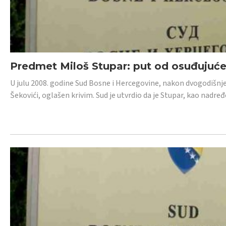
Predmet Miloš Stupar: put od osuđujuć
U julu 2008. godine Sud Bosne i Hercegovine, nakon dvogodišnj
Šekovići, oglašen krivim. Sud je utvrdio da je Stupar, kao nadr