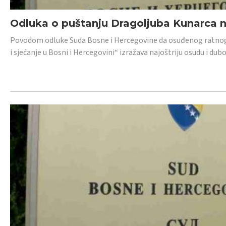
Odluka o puštanju Dragoljuba Kunarca n
Povodom odluke Suda Bosne i Hercegovine da osuđenog ratnog z
i sjećanje u Bosni i Hercegovini“ izražava najoštriju osudu i 