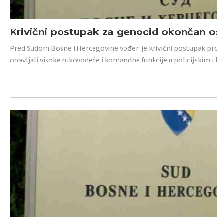
Krivični postupak za genocid okončan 
Pred Sudom Bosne i Hercegovine vođen je krivični postupak proti
obavljali visoke rukovodeće i komandne funkcije u policijskim