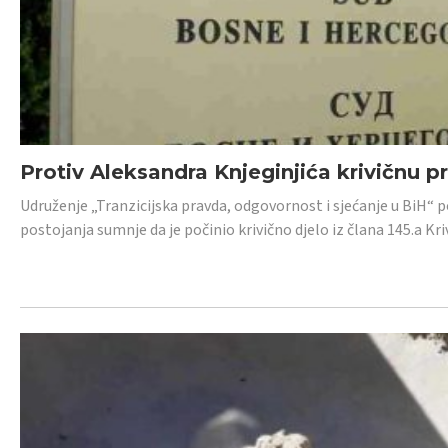
Protiv Aleksandra Knjeginjića krivičnu p
Udruženje „Tranzicijska pravda, odgovornost i sjećanje u BiH“ 
postojanja sumnje da je počinio krivično djelo iz člana 145.a K