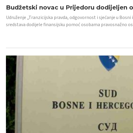
Budžetski novac u Prijedoru dodijeljen
Udruženje „Tranzicijska pravda, odgovornost i sjećanje u Bosni 
sredstava dodijele finansijsku pomoć osobama pravosnažno os