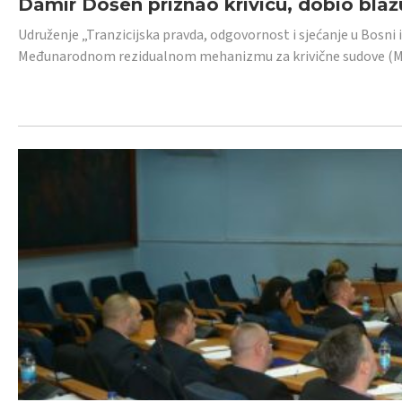
Damir Došen priznao krivicu, dobio blažu
Udruženje „Tranzicijska pravda, odgovornost i sjećanje u Bosni i
Međunarodnom rezidualnom mehanizmu za krivične sudove (MR