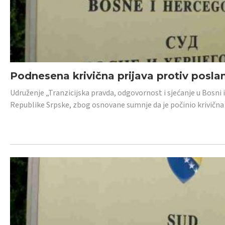
Podnesena krivična prijava protiv posl
Udruženje „Tranzicijska pravda, odgovornost i sjećanje u Bosni 
Republike Srpske, zbog osnovane sumnje da je počinio krivična dj