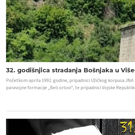
32. godišnjica stradanja Bošnjaka u Viš
Početkom aprila 1992. godine, pripadnici Užičkog korpusa JNA iz 
paravojne formacije „Beli orlovi“, te pripadnici Vojske Republik