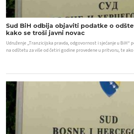
Sud BiH odbija objaviti podatke o odštet
kako se troši javni novac
Udruženje „Tranzicijska pravda, odgovornost i sjećanje u BiH“ p
na odštetu za više od četiri godine provedene u pritvoru, te ako