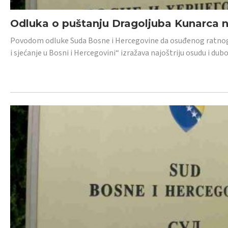
Odluka o puštanju Dragoljuba Kunarca n
Povodom odluke Suda Bosne i Hercegovine da osuđenog ratnog z
i sjećanje u Bosni i Hercegovini“ izražava najoštriju osudu i 