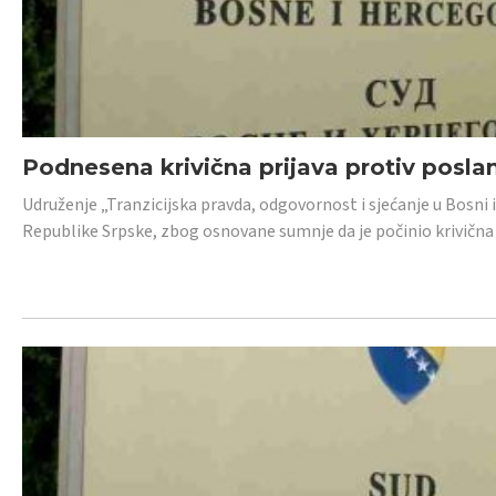
Podnesena krivična prijava protiv posl
Udruženje „Tranzicijska pravda, odgovornost i sjećanje u Bosni 
Republike Srpske, zbog osnovane sumnje da je počinio krivična dj