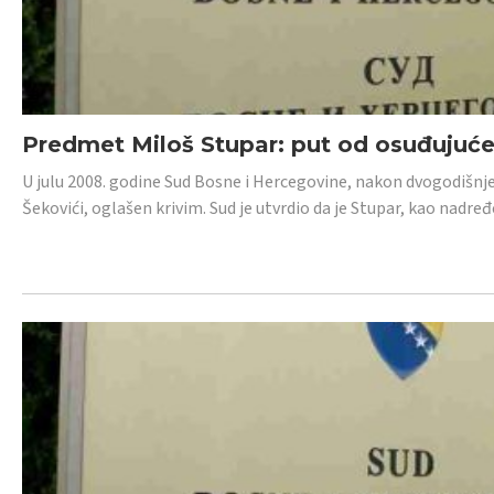
Predmet Miloš Stupar: put od osuđujuć
U julu 2008. godine Sud Bosne i Hercegovine, nakon dvogodišnj
Šekovići, oglašen krivim. Sud je utvrdio da je Stupar, kao nadr