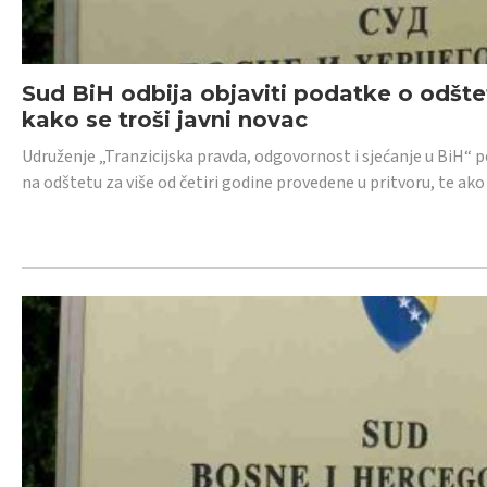
Sud BiH odbija objaviti podatke o odštet
kako se troši javni novac
Udruženje „Tranzicijska pravda, odgovornost i sjećanje u BiH“ p
na odštetu za više od četiri godine provedene u pritvoru, te ako