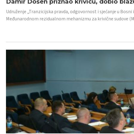
Damir Došen priznao krivicu, dobio blažu
Udruženje „Tranzicijska pravda, odgovornost i sjećanje u Bosni i
Međunarodnom rezidualnom mehanizmu za krivične sudove (MR