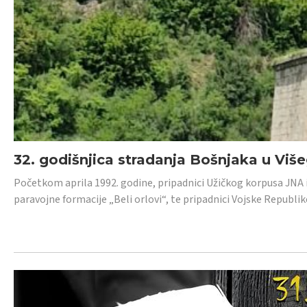
32. godišnjica stradanja Bošnjaka u Viš
Početkom aprila 1992. godine, pripadnici Užičkog korpusa JNA iz 
paravojne formacije „Beli orlovi“, te pripadnici Vojske Republik