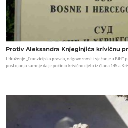
Protiv Aleksandra Knjeginjića krivičnu p
Udruženje „Tranzicijska pravda, odgovornost i sjećanje u BiH“ 
postojanja sumnje da je počinio krivično djelo iz člana 145.a K