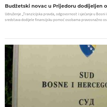
Budžetski novac u Prijedoru dodijeljen
Udruženje „Tranzicijska pravda, odgovornost i sjećanje u Bosni 
sredstava dodijele finansijsku pomoć osobama pravosnažno os