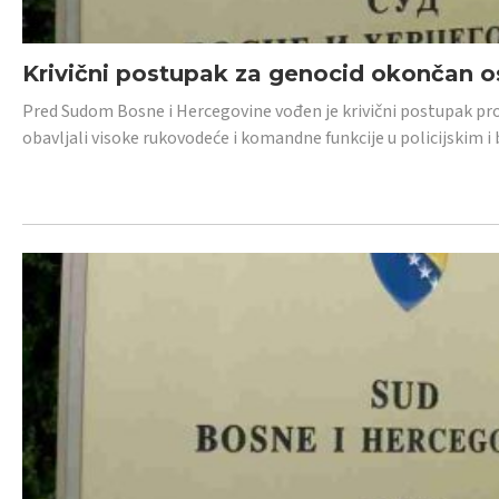
Krivični postupak za genocid okončan 
Pred Sudom Bosne i Hercegovine vođen je krivični postupak proti
obavljali visoke rukovodeće i komandne funkcije u policijskim