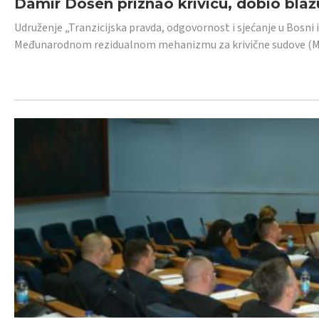
Damir Došen priznao krivicu, dobio blažu
Udruženje „Tranzicijska pravda, odgovornost i sjećanje u Bosni i
Međunarodnom rezidualnom mehanizmu za krivične sudove (MR