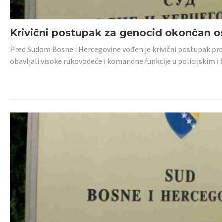
Krivični postupak za genocid okončan 
Pred Sudom Bosne i Hercegovine vođen je krivični postupak proti
obavljali visoke rukovodeće i komandne funkcije u policijskim