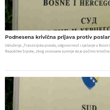
Podnesena krivična prijava protiv posl
Udruženje „Tranzicijska pravda, odgovornost i sjećanje u Bosni 
Republike Srpske, zbog osnovane sumnje da je počinio krivična dj