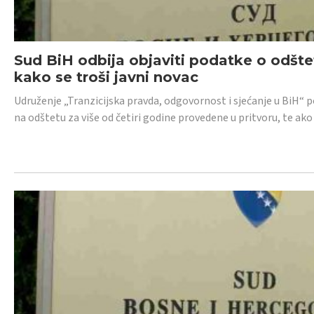
Sud BiH odbija objaviti podatke o odštet
kako se troši javni novac
Udruženje „Tranzicijska pravda, odgovornost i sjećanje u BiH“ p
na odštetu za više od četiri godine provedene u pritvoru, te ako