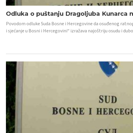
Odluka o puštanju Dragoljuba Kunarca n
Povodom odluke Suda Bosne i Hercegovine da osuđenog ratnog z
i sjećanje u Bosni i Hercegovini“ izražava najoštriju osudu i 