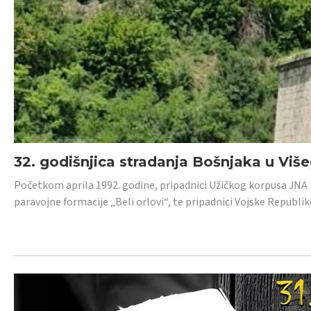
32. godišnjica stradanja Bošnjaka u Viš
Početkom aprila 1992. godine, pripadnici Užičkog korpusa JNA iz 
paravojne formacije „Beli orlovi“, te pripadnici Vojske Republik