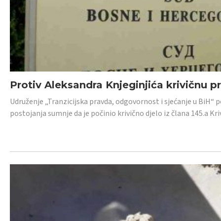
Protiv Aleksandra Knjeginjića krivičnu p
Udruženje „Tranzicijska pravda, odgovornost i sjećanje u BiH“ 
postojanja sumnje da je počinio krivično djelo iz člana 145.a K