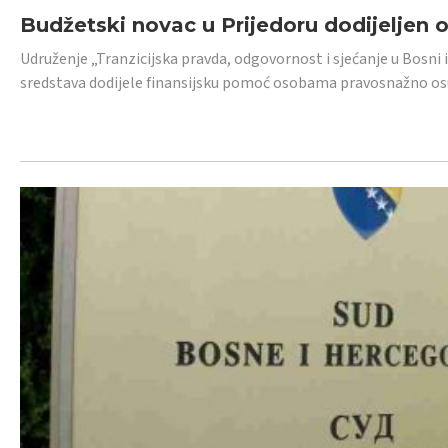
Budžetski novac u Prijedoru dodijeljen
Udruženje „Tranzicijska pravda, odgovornost i sjećanje u Bosni 
sredstava dodijele finansijsku pomoć osobama pravosnažno os