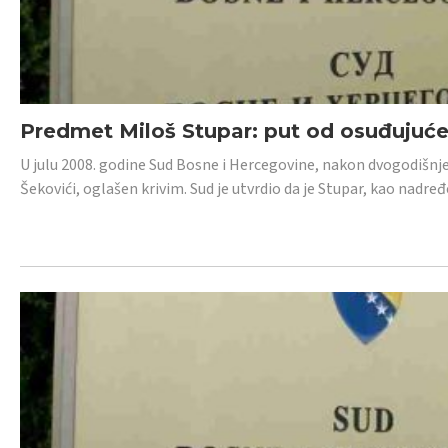
Predmet Miloš Stupar: put od osuđujuć
U julu 2008. godine Sud Bosne i Hercegovine, nakon dvogodišnj
Šekovići, oglašen krivim. Sud je utvrdio da je Stupar, kao nadr