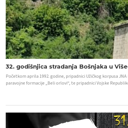
32. godišnjica stradanja Bošnjaka u Viš
Početkom aprila 1992. godine, pripadnici Užičkog korpusa JNA iz 
paravojne formacije „Beli orlovi“, te pripadnici Vojske Republik