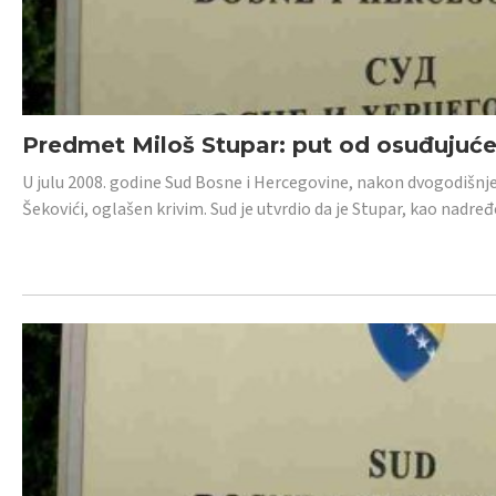
Predmet Miloš Stupar: put od osuđujuć
U julu 2008. godine Sud Bosne i Hercegovine, nakon dvogodišnj
Šekovići, oglašen krivim. Sud je utvrdio da je Stupar, kao nadr