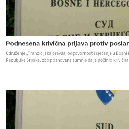
Podnesena krivična prijava protiv posl
Udruženje „Tranzicijska pravda, odgovornost i sjećanje u Bosni 
Republike Srpske, zbog osnovane sumnje da je počinio krivična dj