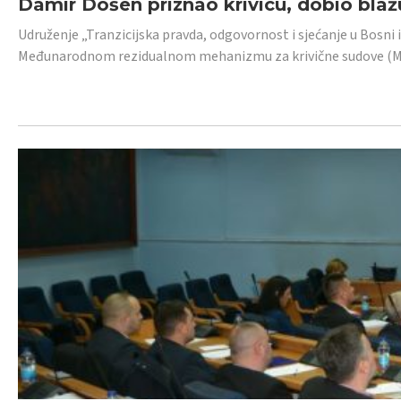
Damir Došen priznao krivicu, dobio blažu
Udruženje „Tranzicijska pravda, odgovornost i sjećanje u Bosni i
Međunarodnom rezidualnom mehanizmu za krivične sudove (MR