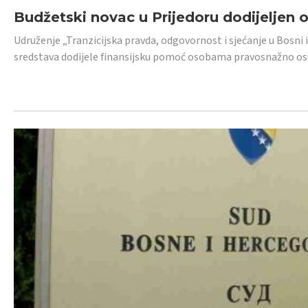
Budžetski novac u Prijedoru dodijeljen
Udruženje „Tranzicijska pravda, odgovornost i sjećanje u Bosni 
sredstava dodijele finansijsku pomoć osobama pravosnažno os