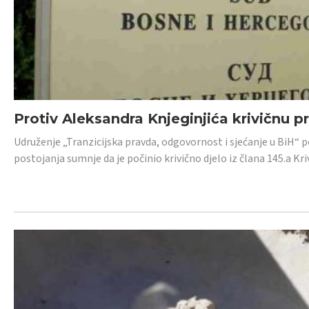
Protiv Aleksandra Knjeginjića krivičnu p
Udruženje „Tranzicijska pravda, odgovornost i sjećanje u BiH“ 
postojanja sumnje da je počinio krivično djelo iz člana 145.a K