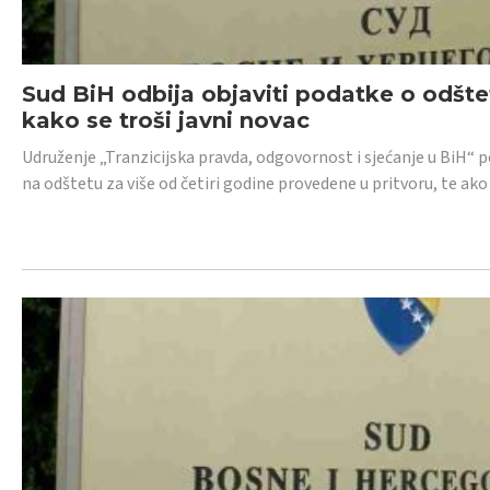
Sud BiH odbija objaviti podatke o odštet
kako se troši javni novac
Udruženje „Tranzicijska pravda, odgovornost i sjećanje u BiH“ p
na odštetu za više od četiri godine provedene u pritvoru, te ako