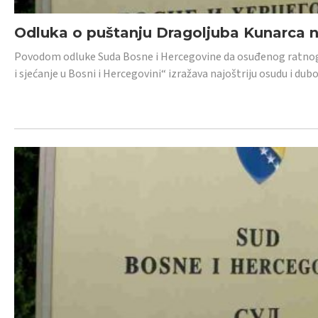
Odluka o puštanju Dragoljuba Kunarca n
Povodom odluke Suda Bosne i Hercegovine da osuđenog ratnog z
i sjećanje u Bosni i Hercegovini“ izražava najoštriju osudu i 