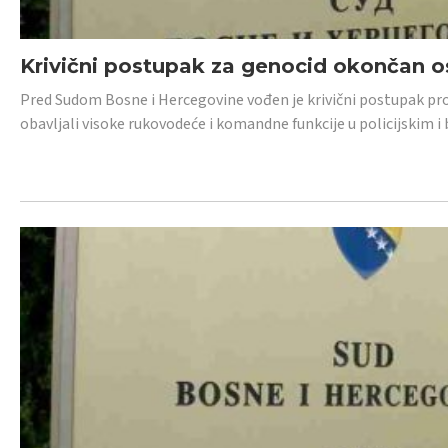
Krivični postupak za genocid okončan 
Pred Sudom Bosne i Hercegovine vođen je krivični postupak proti
obavljali visoke rukovodeće i komandne funkcije u policijskim