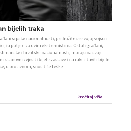
n bijelih traka
ađani srpske nacionalnosti, pridružite se svojoj vojsci i
iciji u potjeri za ovim ekstremistima. Ostali građani,
limanske i hrvatske nacionalnosti, moraju na svoje
e i stanove izvjesiti bijele zastave i na ruke staviti bijele
ke, u protivnom, snosit će teške
Pročitaj više...