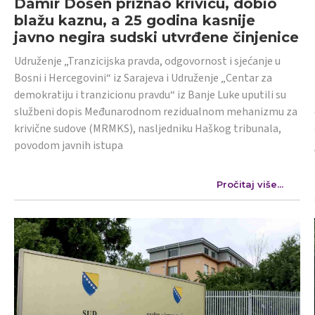
Damir Došen priznao krivicu, dobio
blažu kaznu, a 25 godina kasnije
javno negira sudski utvrđene činjenice
Udruženje „Tranzicijska pravda, odgovornost i sjećanje u
Bosni i Hercegovini“ iz Sarajeva i Udruženje „Centar za
demokratiju i tranzicionu pravdu“ iz Banje Luke uputili su
službeni dopis Međunarodnom rezidualnom mehanizmu za
krivične sudove (MRMKS), nasljedniku Haškog tribunala,
povodom javnih istupa
Pročitaj više...