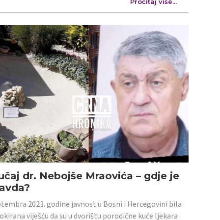
Pročitaj više...
učaj dr. Nebojše Mraovića – gdje je
ravda?
tembra 2023. godine javnost u Bosni i Hercegovini bila
šokirana viješću da su u dvorištu porodične kuće ljekara