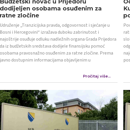
Budžetski novac u Prijedoru
Od
dodijeljen osobama osuđenim za
K
ratne zločine
po
Udruženje „Tranzicijska pravda, odgovornost i sjećanje u
Pov
Bosni i Hercegovini“ izražava duboku zabrinutost i
rat
najoštrije osuđuje odluku nadležnih organa Grada Prijedora
slo
da iz budžetskih sredstava dodijele finansijsku pomoć
odg
osobama pravosnažno osuđenim za ratne zločine. Prema
naj
javno dostupnim informacijama objavljenim u
po
Pročitaj više...