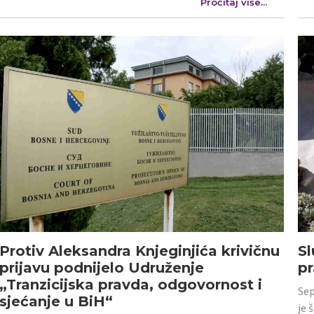
Pročitaj više...
Protiv Aleksandra Knjeginjića krivičnu
Sl
prijavu podnijelo Udruženje
p
„Tranzicijska pravda, odgovornost i
Sep
sjećanje u BiH“
je 