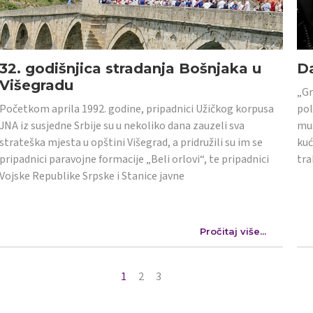
32. godišnjica stradanja Bošnjaka u
Da
Višegradu
„Gr
Početkom aprila 1992. godine, pripadnici Užičkog korpusa
pol
JNA iz susjedne Srbije su u nekoliko dana zauzeli sva
mus
strateška mjesta u opštini Višegrad, a pridružili su im se
kuć
pripadnici paravojne formacije „Beli orlovi“, te pripadnici
tra
Vojske Republike Srpske i Stanice javne
Pročitaj više...
1
2
3