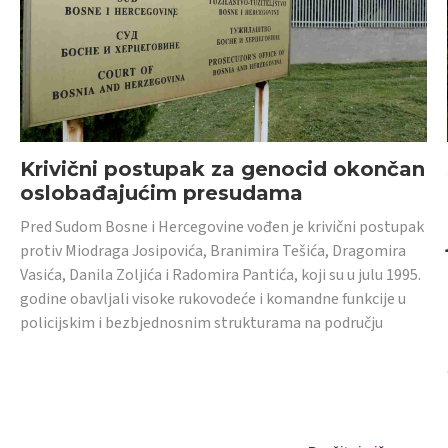
Krivični postupak za genocid okončan
oslobađajućim presudama
Pred Sudom Bosne i Hercegovine vođen je krivični postupak
protiv Miodraga Josipovića, Branimira Tešića, Dragomira
Vasića, Danila Zoljića i Radomira Pantića, koji su u julu 1995.
godine obavljali visoke rukovodeće i komandne funkcije u
policijskim i bezbjednosnim strukturama na području