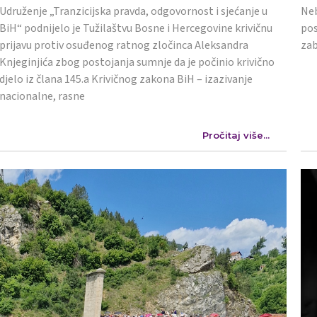
Udruženje „Tranzicijska pravda, odgovornost i sjećanje u
Neb
BiH“ podnijelo je Tužilaštvu Bosne i Hercegovine krivičnu
pos
prijavu protiv osuđenog ratnog zločinca Aleksandra
zab
Knjeginjića zbog postojanja sumnje da je počinio krivično
djelo iz člana 145.a Krivičnog zakona BiH – izazivanje
nacionalne, rasne
Pročitaj više...