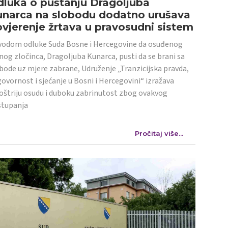
luka o puštanju Dragoljuba
unarca na slobodu dodatno urušava
vjerenje žrtava u pravosudni sistem
odom odluke Suda Bosne i Hercegovine da osuđenog
nog zločinca, Dragoljuba Kunarca, pusti da se brani sa
bode uz mjere zabrane, Udruženje „Tranzicijska pravda,
ovornost i sjećanje u Bosni i Hercegovini“ izražava
oštriju osudu i duboku zabrinutost zbog ovakvog
stupanja
Pročitaj više...