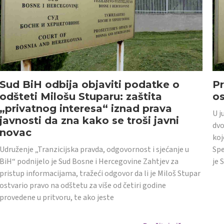
Sud BiH odbija objaviti podatke o
Pr
odšteti Milošu Stuparu: zaštita
o
„privatnog interesa“ iznad prava
U j
javnosti da zna kako se troši javni
dvo
novac
koj
Udruženje „Tranzicijska pravda, odgovornost i sjećanje u
Spe
BiH“ podnijelo je Sud Bosne i Hercegovine Zahtjev za
je 
pristup informacijama, tražeći odgovor da li je Miloš Stupar
ostvario pravo na odštetu za više od četiri godine
provedene u pritvoru, te ako jeste