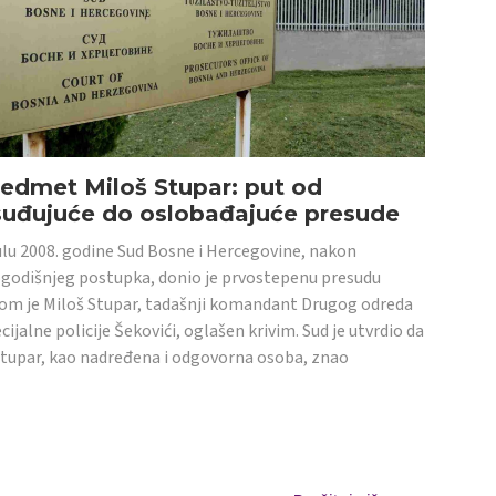
edmet Miloš Stupar: put od
suđujuće do oslobađajuće presude
ulu 2008. godine Sud Bosne i Hercegovine, nakon
godišnjeg postupka, donio je prvostepenu presudu
om je Miloš Stupar, tadašnji komandant Drugog odreda
cijalne policije Šekovići, oglašen krivim. Sud je utvrdio da
Stupar, kao nadređena i odgovorna osoba, znao