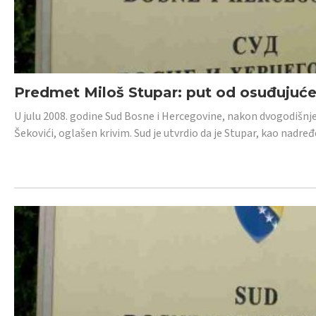
Predmet Miloš Stupar: put od osuđujuć
U julu 2008. godine Sud Bosne i Hercegovine, nakon dvogodišnj
Šekovići, oglašen krivim. Sud je utvrdio da je Stupar, kao nadr