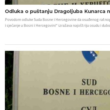
Odluka o puštanju Dragoljuba Kunarca n
Povodom odluke Suda Bosne i Hercegovine da osuđenog ratnog z
i sjećanje u Bosni i Hercegovini“ izražava najoštriju osudu i 