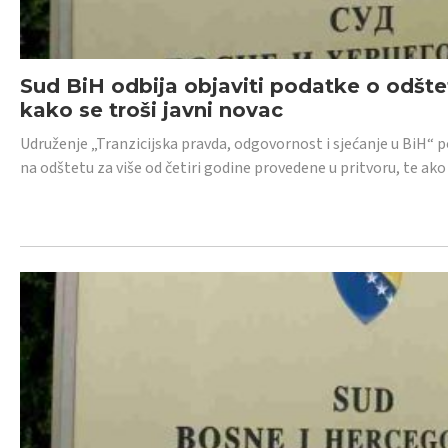
Sud BiH odbija objaviti podatke o odštet
kako se troši javni novac
Udruženje „Tranzicijska pravda, odgovornost i sjećanje u BiH“ p
na odštetu za više od četiri godine provedene u pritvoru, te ako