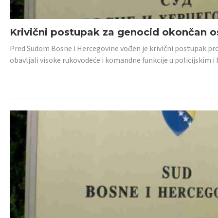
Krivični postupak za genocid okončan 
Pred Sudom Bosne i Hercegovine vođen je krivični postupak proti
obavljali visoke rukovodeće i komandne funkcije u policijskim