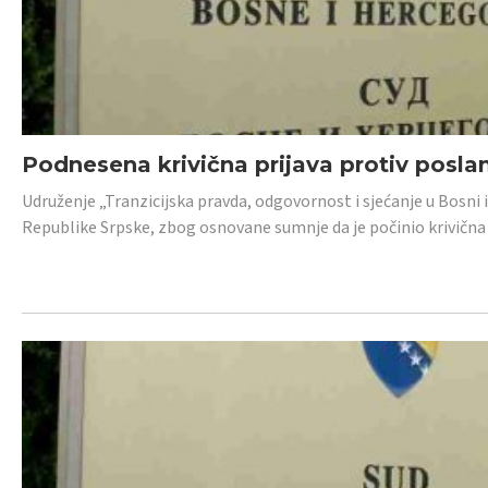
Podnesena krivična prijava protiv posl
Udruženje „Tranzicijska pravda, odgovornost i sjećanje u Bosni 
Republike Srpske, zbog osnovane sumnje da je počinio krivična dj