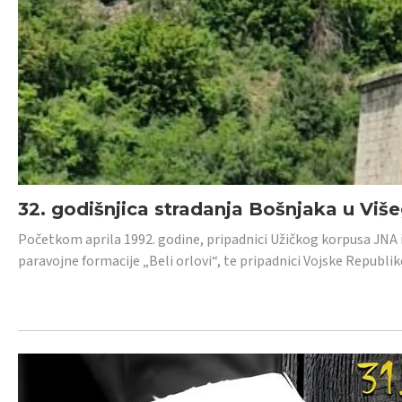
32. godišnjica stradanja Bošnjaka u Viš
Početkom aprila 1992. godine, pripadnici Užičkog korpusa JNA iz 
paravojne formacije „Beli orlovi“, te pripadnici Vojske Republik