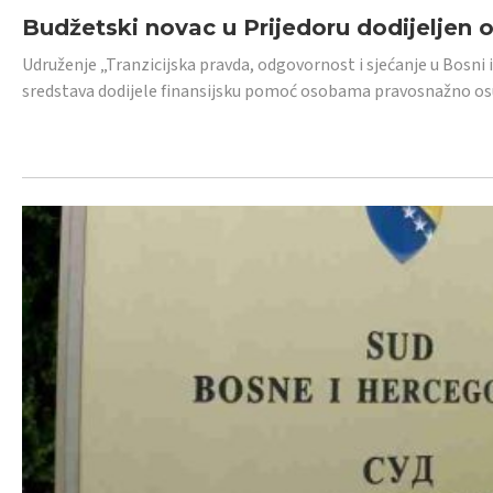
Budžetski novac u Prijedoru dodijeljen
Udruženje „Tranzicijska pravda, odgovornost i sjećanje u Bosni 
sredstava dodijele finansijsku pomoć osobama pravosnažno os