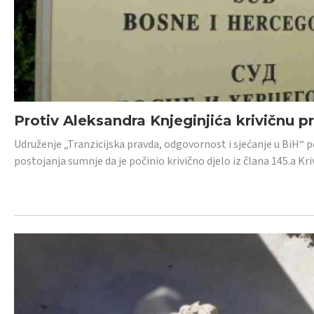
Protiv Aleksandra Knjeginjića krivičnu p
Udruženje „Tranzicijska pravda, odgovornost i sjećanje u BiH“ 
postojanja sumnje da je počinio krivično djelo iz člana 145.a K