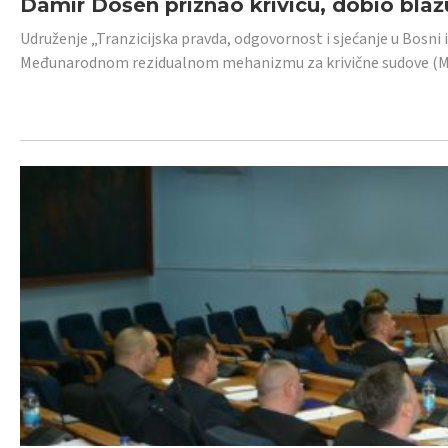
Damir Došen priznao krivicu, dobio blažu
Udruženje „Tranzicijska pravda, odgovornost i sjećanje u Bosni i
Međunarodnom rezidualnom mehanizmu za krivične sudove (MR