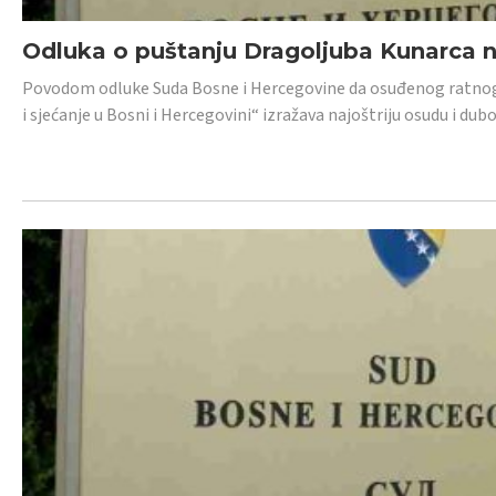
Odluka o puštanju Dragoljuba Kunarca n
Povodom odluke Suda Bosne i Hercegovine da osuđenog ratnog z
i sjećanje u Bosni i Hercegovini“ izražava najoštriju osudu i 