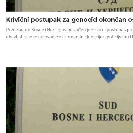
Krivični postupak za genocid okončan 
Pred Sudom Bosne i Hercegovine vođen je krivični postupak proti
obavljali visoke rukovodeće i komandne funkcije u policijskim