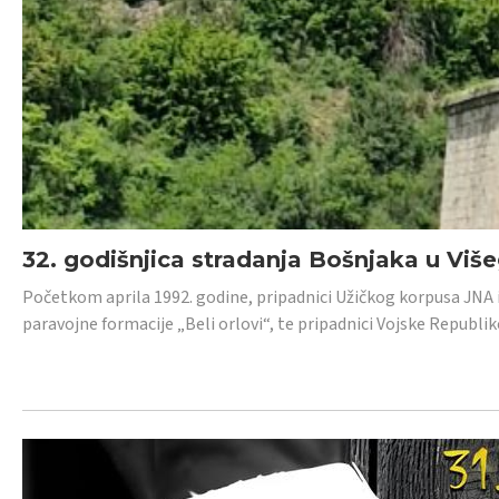
32. godišnjica stradanja Bošnjaka u Viš
Početkom aprila 1992. godine, pripadnici Užičkog korpusa JNA iz 
paravojne formacije „Beli orlovi“, te pripadnici Vojske Republik