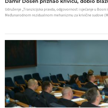
Damir Došen priznao krivicu, dobio blažu
Udruženje „Tranzicijska pravda, odgovornost i sjećanje u Bosni i
Međunarodnom rezidualnom mehanizmu za krivične sudove (MR