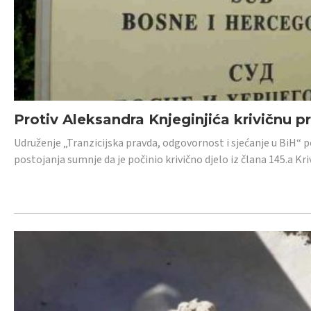
Protiv Aleksandra Knjeginjića krivičnu p
Udruženje „Tranzicijska pravda, odgovornost i sjećanje u BiH“ 
postojanja sumnje da je počinio krivično djelo iz člana 145.a K