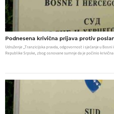
Podnesena krivična prijava protiv posl
Udruženje „Tranzicijska pravda, odgovornost i sjećanje u Bosni 
Republike Srpske, zbog osnovane sumnje da je počinio krivična dj