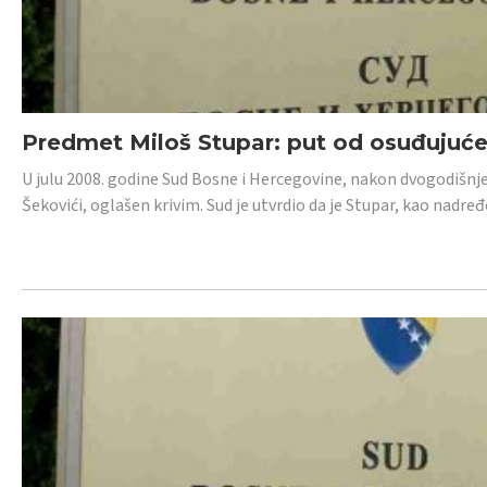
Predmet Miloš Stupar: put od osuđujuć
U julu 2008. godine Sud Bosne i Hercegovine, nakon dvogodišnj
Šekovići, oglašen krivim. Sud je utvrdio da je Stupar, kao nadr