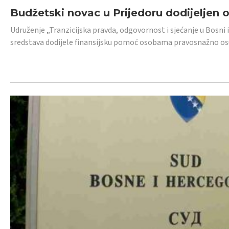
Budžetski novac u Prijedoru dodijeljen
Udruženje „Tranzicijska pravda, odgovornost i sjećanje u Bosni 
sredstava dodijele finansijsku pomoć osobama pravosnažno os