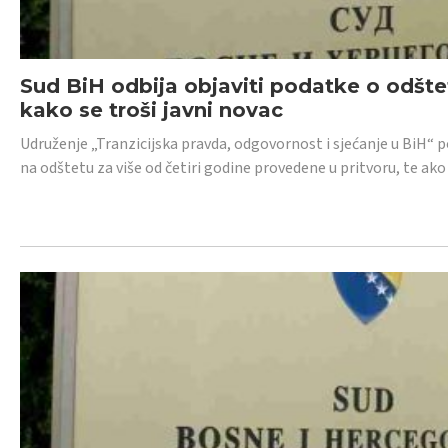
Sud BiH odbija objaviti podatke o odštet
kako se troši javni novac
Udruženje „Tranzicijska pravda, odgovornost i sjećanje u BiH“ p
na odštetu za više od četiri godine provedene u pritvoru, te ako