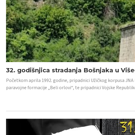
32. godišnjica stradanja Bošnjaka u Viš
Početkom aprila 1992. godine, pripadnici Užičkog korpusa JNA iz 
paravojne formacije „Beli orlovi“, te pripadnici Vojske Republik