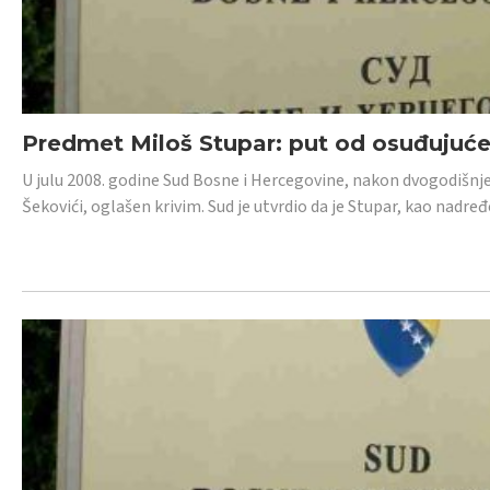
Predmet Miloš Stupar: put od osuđujuć
U julu 2008. godine Sud Bosne i Hercegovine, nakon dvogodišnj
Šekovići, oglašen krivim. Sud je utvrdio da je Stupar, kao nadr