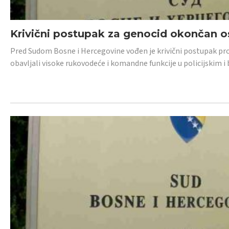
Krivični postupak za genocid okončan 
Pred Sudom Bosne i Hercegovine vođen je krivični postupak proti
obavljali visoke rukovodeće i komandne funkcije u policijskim