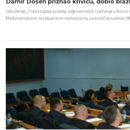
Damir Došen priznao krivicu, dobio blažu
Udruženje „Tranzicijska pravda, odgovornost i sjećanje u Bosni i
Međunarodnom rezidualnom mehanizmu za krivične sudove (MR