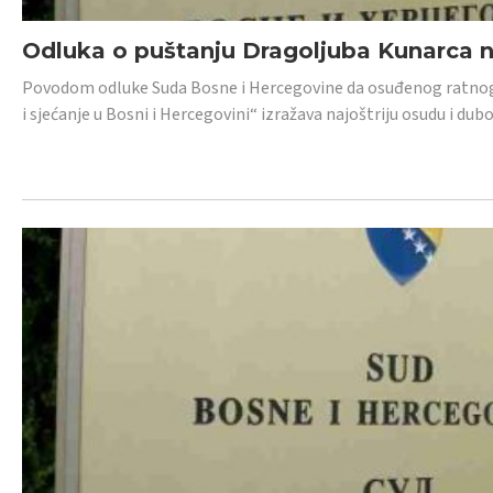
Odluka o puštanju Dragoljuba Kunarca n
Povodom odluke Suda Bosne i Hercegovine da osuđenog ratnog z
i sjećanje u Bosni i Hercegovini“ izražava najoštriju osudu i 