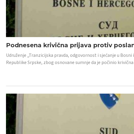
Podnesena krivična prijava protiv posl
Udruženje „Tranzicijska pravda, odgovornost i sjećanje u Bosni 
Republike Srpske, zbog osnovane sumnje da je počinio krivična dj