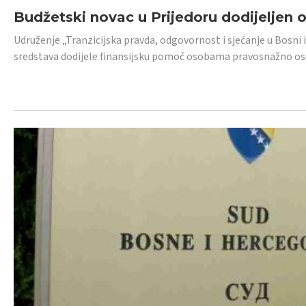
Budžetski novac u Prijedoru dodijeljen
Udruženje „Tranzicijska pravda, odgovornost i sjećanje u Bosni 
sredstava dodijele finansijsku pomoć osobama pravosnažno os