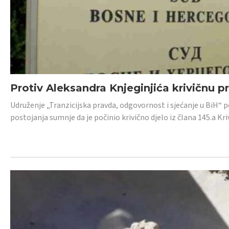
Protiv Aleksandra Knjeginjića krivičnu p
Udruženje „Tranzicijska pravda, odgovornost i sjećanje u BiH“ 
postojanja sumnje da je počinio krivično djelo iz člana 145.a K