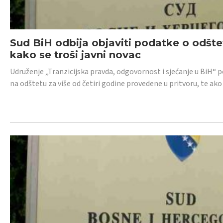
Sud BiH odbija objaviti podatke o odštet
kako se troši javni novac
Udruženje „Tranzicijska pravda, odgovornost i sjećanje u BiH“ p
na odštetu za više od četiri godine provedene u pritvoru, te ako