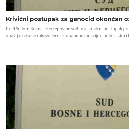
Krivični postupak za genocid okončan 
Pred Sudom Bosne i Hercegovine vođen je krivični postupak proti
obavljali visoke rukovodeće i komandne funkcije u policijskim