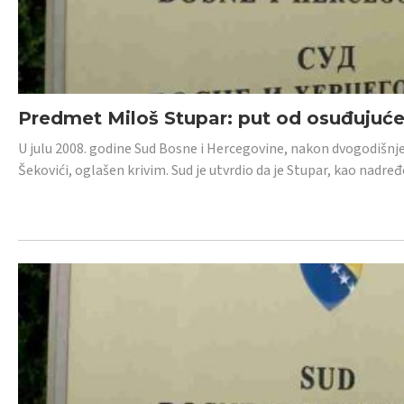
Predmet Miloš Stupar: put od osuđujuć
U julu 2008. godine Sud Bosne i Hercegovine, nakon dvogodišnj
Šekovići, oglašen krivim. Sud je utvrdio da je Stupar, kao nadr