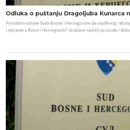
Odluka o puštanju Dragoljuba Kunarca n
Povodom odluke Suda Bosne i Hercegovine da osuđenog ratnog z
i sjećanje u Bosni i Hercegovini“ izražava najoštriju osudu i 