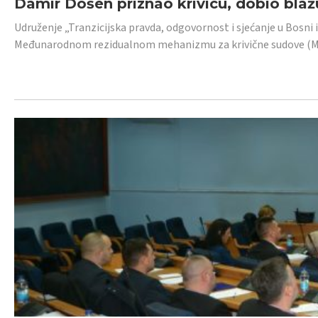
Damir Došen priznao krivicu, dobio blažu
Udruženje „Tranzicijska pravda, odgovornost i sjećanje u Bosni i
Međunarodnom rezidualnom mehanizmu za krivične sudove (MR