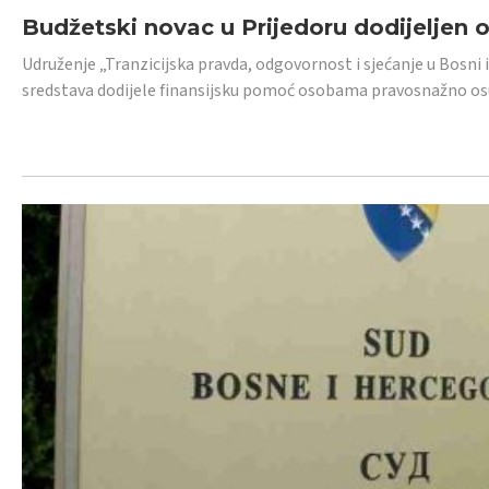
Budžetski novac u Prijedoru dodijeljen
Udruženje „Tranzicijska pravda, odgovornost i sjećanje u Bosni 
sredstava dodijele finansijsku pomoć osobama pravosnažno os