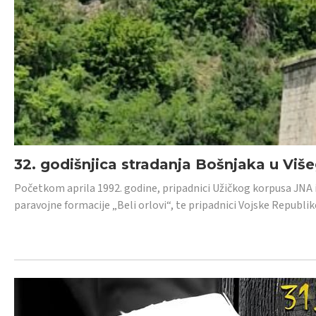
32. godišnjica stradanja Bošnjaka u Viš
Početkom aprila 1992. godine, pripadnici Užičkog korpusa JNA iz 
paravojne formacije „Beli orlovi“, te pripadnici Vojske Republik