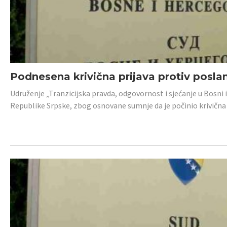
Podnesena krivična prijava protiv posl
Udruženje „Tranzicijska pravda, odgovornost i sjećanje u Bosni 
Republike Srpske, zbog osnovane sumnje da je počinio krivična dj