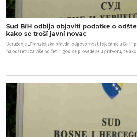
Sud BiH odbija objaviti podatke o odštet
kako se troši javni novac
Udruženje „Tranzicijska pravda, odgovornost i sjećanje u BiH“ p
na odštetu za više od četiri godine provedene u pritvoru, te ako