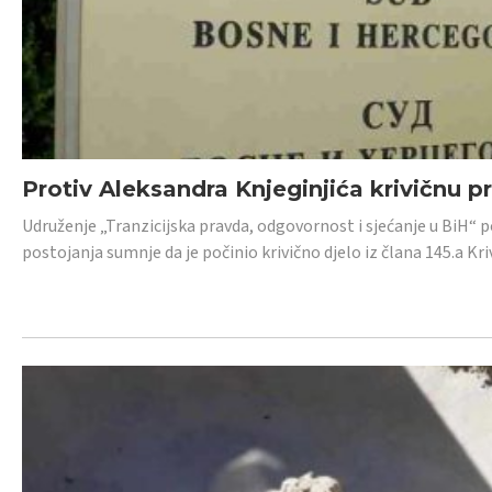
Protiv Aleksandra Knjeginjića krivičnu p
Udruženje „Tranzicijska pravda, odgovornost i sjećanje u BiH“ 
postojanja sumnje da je počinio krivično djelo iz člana 145.a K