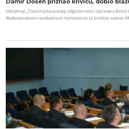
Damir Došen priznao krivicu, dobio blažu
Udruženje „Tranzicijska pravda, odgovornost i sjećanje u Bosni i
Međunarodnom rezidualnom mehanizmu za krivične sudove (MR