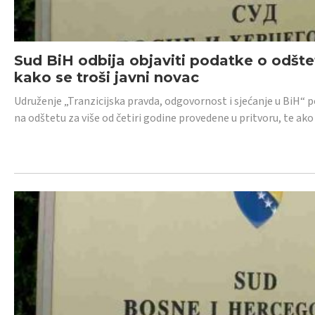
Sud BiH odbija objaviti podatke o odštet
kako se troši javni novac
Udruženje „Tranzicijska pravda, odgovornost i sjećanje u BiH“ p
na odštetu za više od četiri godine provedene u pritvoru, te ako