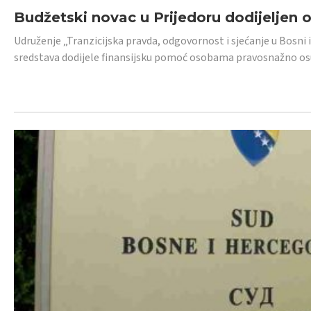
Budžetski novac u Prijedoru dodijeljen
Udruženje „Tranzicijska pravda, odgovornost i sjećanje u Bosni 
sredstava dodijele finansijsku pomoć osobama pravosnažno os