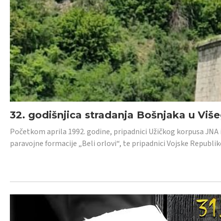
32. godišnjica stradanja Bošnjaka u Viš
Početkom aprila 1992. godine, pripadnici Užičkog korpusa JNA iz 
paravojne formacije „Beli orlovi“, te pripadnici Vojske Republik