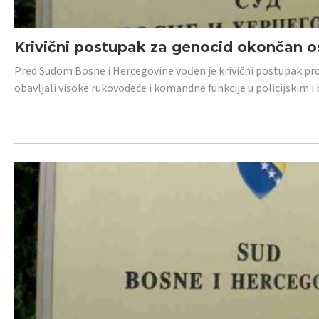
Krivični postupak za genocid okončan 
Pred Sudom Bosne i Hercegovine vođen je krivični postupak proti
obavljali visoke rukovodeće i komandne funkcije u policijskim