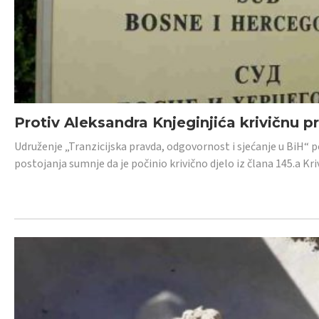
Protiv Aleksandra Knjeginjića krivičnu p
Udruženje „Tranzicijska pravda, odgovornost i sjećanje u BiH“ 
postojanja sumnje da je počinio krivično djelo iz člana 145.a K