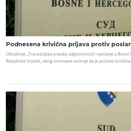
Podnesena krivična prijava protiv posl
Udruženje „Tranzicijska pravda, odgovornost i sjećanje u Bosni 
Republike Srpske, zbog osnovane sumnje da je počinio krivična dj