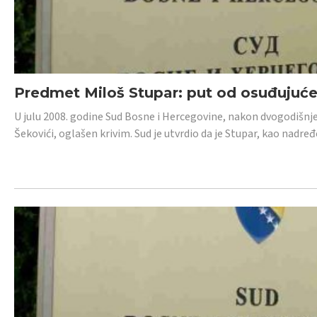
Predmet Miloš Stupar: put od osuđujuć
U julu 2008. godine Sud Bosne i Hercegovine, nakon dvogodišnj
Šekovići, oglašen krivim. Sud je utvrdio da je Stupar, kao nadr