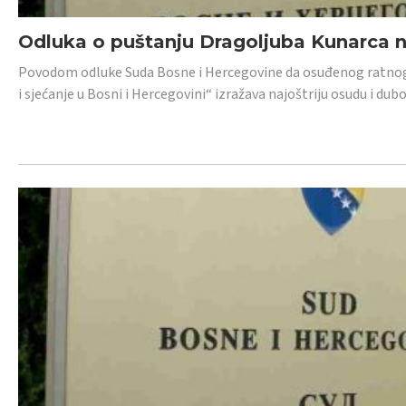
Odluka o puštanju Dragoljuba Kunarca n
Povodom odluke Suda Bosne i Hercegovine da osuđenog ratnog z
i sjećanje u Bosni i Hercegovini“ izražava najoštriju osudu i 