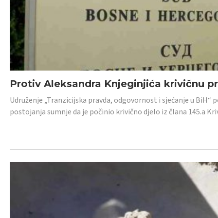
Protiv Aleksandra Knjeginjića krivičnu p
Udruženje „Tranzicijska pravda, odgovornost i sjećanje u BiH“ 
postojanja sumnje da je počinio krivično djelo iz člana 145.a K