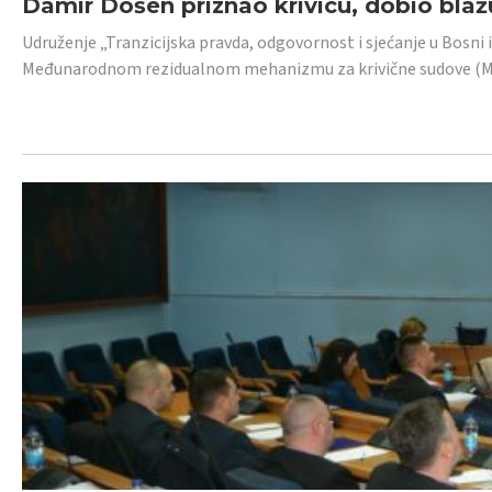
Damir Došen priznao krivicu, dobio blažu
Udruženje „Tranzicijska pravda, odgovornost i sjećanje u Bosni i
Međunarodnom rezidualnom mehanizmu za krivične sudove (MR