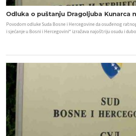
Odluka o puštanju Dragoljuba Kunarca n
Povodom odluke Suda Bosne i Hercegovine da osuđenog ratnog z
i sjećanje u Bosni i Hercegovini“ izražava najoštriju osudu i 