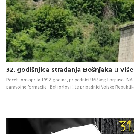
32. godišnjica stradanja Bošnjaka u Viš
Početkom aprila 1992. godine, pripadnici Užičkog korpusa JNA iz 
paravojne formacije „Beli orlovi“, te pripadnici Vojske Republik