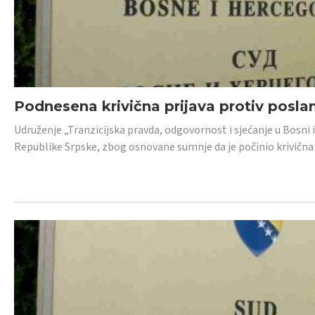
Podnesena krivična prijava protiv posl
Udruženje „Tranzicijska pravda, odgovornost i sjećanje u Bosni 
Republike Srpske, zbog osnovane sumnje da je počinio krivična dj