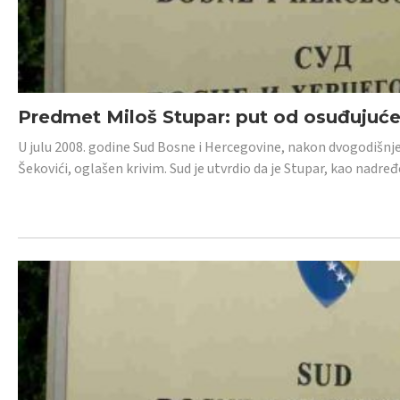
Predmet Miloš Stupar: put od osuđujuć
U julu 2008. godine Sud Bosne i Hercegovine, nakon dvogodišnj
Šekovići, oglašen krivim. Sud je utvrdio da je Stupar, kao nadr