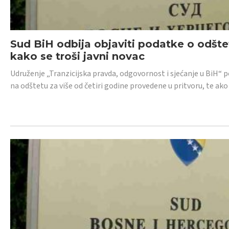
Sud BiH odbija objaviti podatke o odštet
kako se troši javni novac
Udruženje „Tranzicijska pravda, odgovornost i sjećanje u BiH“ p
na odštetu za više od četiri godine provedene u pritvoru, te ako