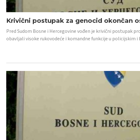
Krivični postupak za genocid okončan 
Pred Sudom Bosne i Hercegovine vođen je krivični postupak proti
obavljali visoke rukovodeće i komandne funkcije u policijskim