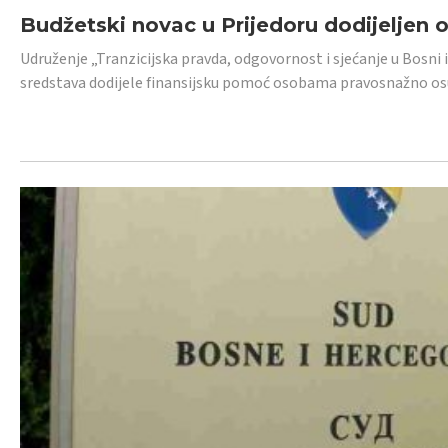
Budžetski novac u Prijedoru dodijeljen
Udruženje „Tranzicijska pravda, odgovornost i sjećanje u Bosni 
sredstava dodijele finansijsku pomoć osobama pravosnažno os