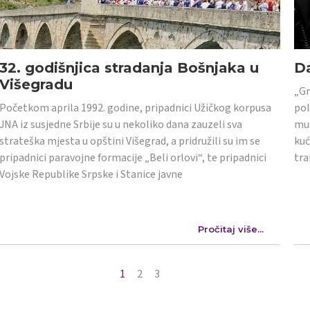
32. godišnjica stradanja Bošnjaka u
Da
Višegradu
„Gr
Početkom aprila 1992. godine, pripadnici Užičkog korpusa
pol
JNA iz susjedne Srbije su u nekoliko dana zauzeli sva
mus
strateška mjesta u opštini Višegrad, a pridružili su im se
kuć
pripadnici paravojne formacije „Beli orlovi“, te pripadnici
tra
Vojske Republike Srpske i Stanice javne
Pročitaj više...
1
2
3