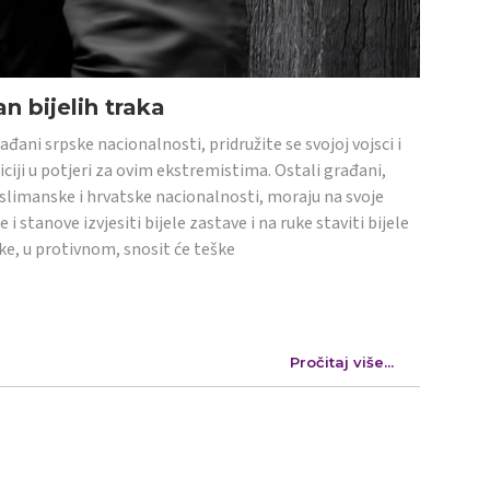
n bijelih traka
ađani srpske nacionalnosti, pridružite se svojoj vojsci i
iciji u potjeri za ovim ekstremistima. Ostali građani,
limanske i hrvatske nacionalnosti, moraju na svoje
e i stanove izvjesiti bijele zastave i na ruke staviti bijele
ke, u protivnom, snosit će teške
Pročitaj više...