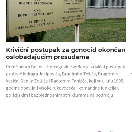
Krivični postupak za genocid okončan
oslobađajućim presudama
Pred Sudom Bosne i Hercegovine vođen je krivični postupak
protiv Miodraga Josipovića, Branimira Tešića, Dragomira
Vasića, Danila Zoljića i Radomira Pantića, koji su u julu 1995.
godine obavljali visoke rukovodeće i komandne funkcije u
policijskim i bezbjednosnim strukturama na području