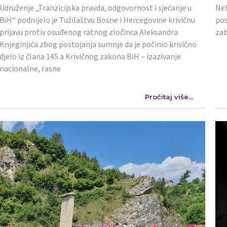
Udruženje „Tranzicijska pravda, odgovornost i sjećanje u
Neb
BiH“ podnijelo je Tužilaštvu Bosne i Hercegovine krivičnu
pos
prijavu protiv osuđenog ratnog zločinca Aleksandra
zab
Knjeginjića zbog postojanja sumnje da je počinio krivično
djelo iz člana 145.a Krivičnog zakona BiH – izazivanje
nacionalne, rasne
Pročitaj više...