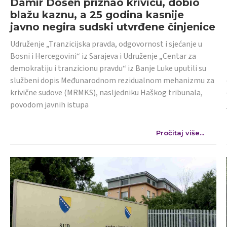
Damir Došen priznao krivicu, dobio
blažu kaznu, a 25 godina kasnije
javno negira sudski utvrđene činjenice
Udruženje „Tranzicijska pravda, odgovornost i sjećanje u
Bosni i Hercegovini“ iz Sarajeva i Udruženje „Centar za
demokratiju i tranzicionu pravdu“ iz Banje Luke uputili su
službeni dopis Međunarodnom rezidualnom mehanizmu za
krivične sudove (MRMKS), nasljedniku Haškog tribunala,
povodom javnih istupa
Pročitaj više...