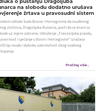
luka o puštanju Dragoljuba
unarca na slobodu dodatno urušava
vjerenje žrtava u pravosudni sistem
odom odluke Suda Bosne i Hercegovine da osuđenog
nog zločinca, Dragoljuba Kunarca, pusti da se brani sa
bode uz mjere zabrane, Udruženje „Tranzicijska pravda,
ovornost i sjećanje u Bosni i Hercegovini“ izražava
oštriju osudu i duboku zabrinutost zbog ovakvog
stupanja
Pročitaj više...