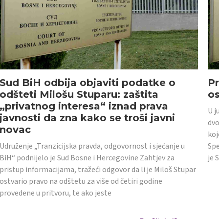
Sud BiH odbija objaviti podatke o
Pr
odšteti Milošu Stuparu: zaštita
o
„privatnog interesa“ iznad prava
U j
javnosti da zna kako se troši javni
dvo
novac
koj
Udruženje „Tranzicijska pravda, odgovornost i sjećanje u
Spe
BiH“ podnijelo je Sud Bosne i Hercegovine Zahtjev za
je 
pristup informacijama, tražeći odgovor da li je Miloš Stupar
ostvario pravo na odštetu za više od četiri godine
provedene u pritvoru, te ako jeste