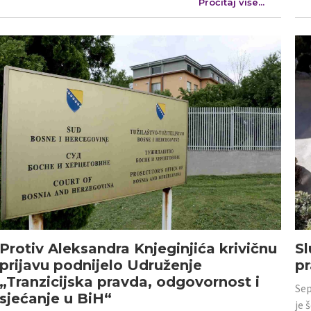
Pročitaj više...
Protiv Aleksandra Knjeginjića krivičnu
Sl
prijavu podnijelo Udruženje
p
„Tranzicijska pravda, odgovornost i
Sep
sjećanje u BiH“
je 