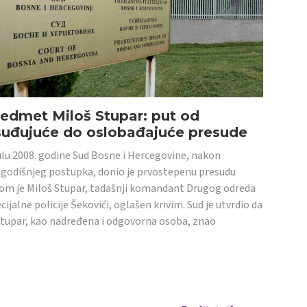
edmet Miloš Stupar: put od
suđujuće do oslobađajuće presude
ulu 2008. godine Sud Bosne i Hercegovine, nakon
godišnjeg postupka, donio je prvostepenu presudu
om je Miloš Stupar, tadašnji komandant Drugog odreda
cijalne policije Šekovići, oglašen krivim. Sud je utvrdio da
Stupar, kao nadređena i odgovorna osoba, znao