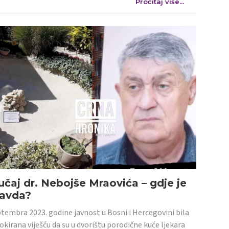
Pročitaj više...
učaj dr. Nebojše Mraovića – gdje je
ravda?
tembra 2023. godine javnost u Bosni i Hercegovini bila
šokirana viješću da su u dvorištu porodične kuće ljekara