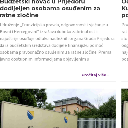
Budžetski novac u Prijedoru
Od
dodijeljen osobama osuđenim za
K
ratne zločine
po
Udruženje „Tranzicijska pravda, odgovornost i sjećanje u
Pov
Bosni i Hercegovini“ izražava duboku zabrinutost i
rat
najoštrije osuđuje odluku nadležnih organa Grada Prijedora
slo
da iz budžetskih sredstava dodijele finansijsku pomoć
odg
osobama pravosnažno osuđenim za ratne zločine. Prema
naj
javno dostupnim informacijama objavljenim u
po
Pročitaj više...