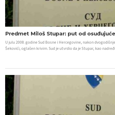
Predmet Miloš Stupar: put od osuđujuć
U julu 2008. godine Sud Bosne i Hercegovine, nakon dvogodišnj
Šekovići, oglašen krivim. Sud je utvrdio da je Stupar, kao nadr