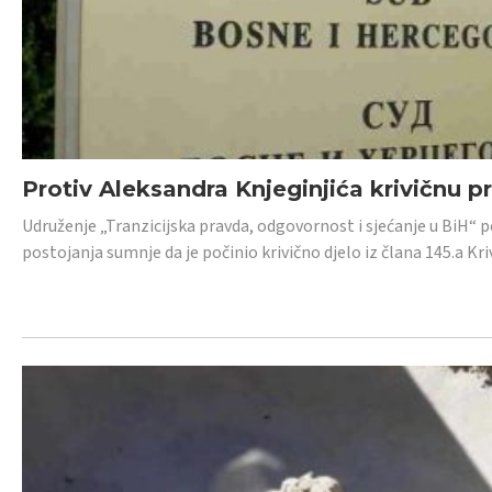
Protiv Aleksandra Knjeginjića krivičnu p
Udruženje „Tranzicijska pravda, odgovornost i sjećanje u BiH“ 
postojanja sumnje da je počinio krivično djelo iz člana 145.a K