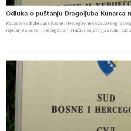
Odluka o puštanju Dragoljuba Kunarca n
Povodom odluke Suda Bosne i Hercegovine da osuđenog ratnog z
i sjećanje u Bosni i Hercegovini“ izražava najoštriju osudu i 