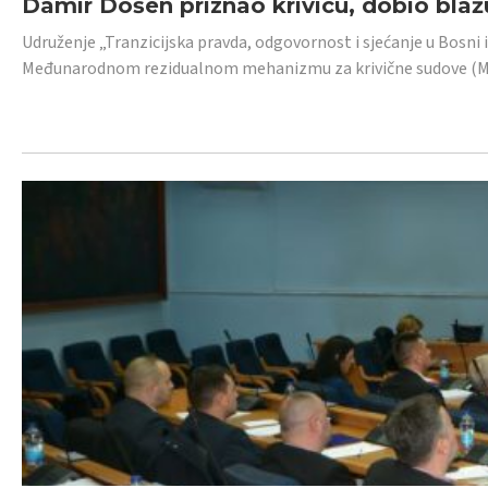
Damir Došen priznao krivicu, dobio blažu
Udruženje „Tranzicijska pravda, odgovornost i sjećanje u Bosni i
Međunarodnom rezidualnom mehanizmu za krivične sudove (MR