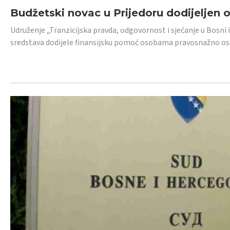
Budžetski novac u Prijedoru dodijeljen
Udruženje „Tranzicijska pravda, odgovornost i sjećanje u Bosni 
sredstava dodijele finansijsku pomoć osobama pravosnažno os