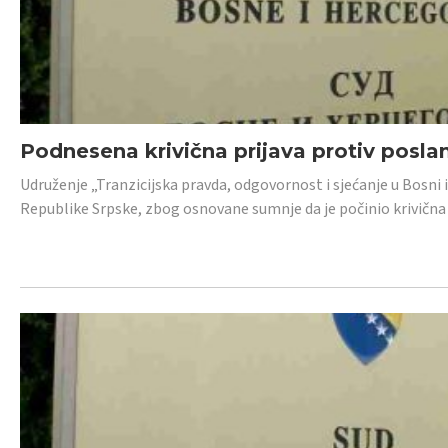
Podnesena krivična prijava protiv posl
Udruženje „Tranzicijska pravda, odgovornost i sjećanje u Bosni 
Republike Srpske, zbog osnovane sumnje da je počinio krivična dj