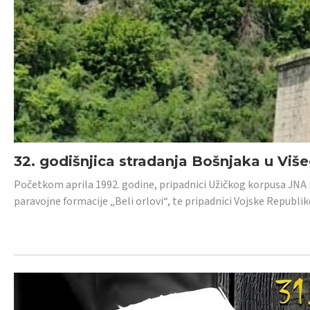
32. godišnjica stradanja Bošnjaka u Viš
Početkom aprila 1992. godine, pripadnici Užičkog korpusa JNA iz 
paravojne formacije „Beli orlovi“, te pripadnici Vojske Republik