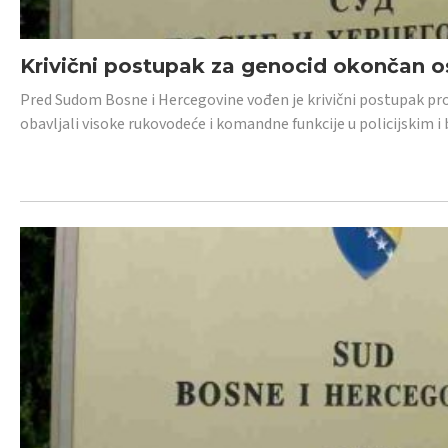
Krivični postupak za genocid okončan 
Pred Sudom Bosne i Hercegovine vođen je krivični postupak proti
obavljali visoke rukovodeće i komandne funkcije u policijskim