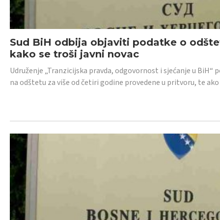
Sud BiH odbija objaviti podatke o odštet
kako se troši javni novac
Udruženje „Tranzicijska pravda, odgovornost i sjećanje u BiH“ p
na odštetu za više od četiri godine provedene u pritvoru, te ako