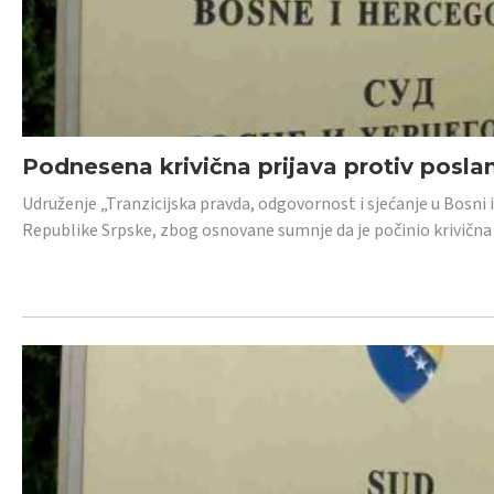
Podnesena krivična prijava protiv posl
Udruženje „Tranzicijska pravda, odgovornost i sjećanje u Bosni 
Republike Srpske, zbog osnovane sumnje da je počinio krivična dj