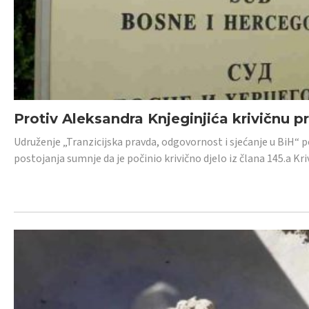
Protiv Aleksandra Knjeginjića krivičnu p
Udruženje „Tranzicijska pravda, odgovornost i sjećanje u BiH“ 
postojanja sumnje da je počinio krivično djelo iz člana 145.a K