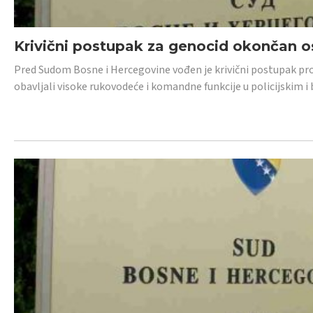
Krivični postupak za genocid okončan 
Pred Sudom Bosne i Hercegovine vođen je krivični postupak proti
obavljali visoke rukovodeće i komandne funkcije u policijskim