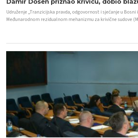
Damir Došen priznao krivicu, dobio blažu
Udruženje „Tranzicijska pravda, odgovornost i sjećanje u Bosni i
Međunarodnom rezidualnom mehanizmu za krivične sudove (MR