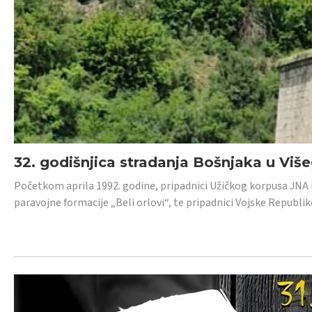
32. godišnjica stradanja Bošnjaka u Viš
Početkom aprila 1992. godine, pripadnici Užičkog korpusa JNA iz 
paravojne formacije „Beli orlovi“, te pripadnici Vojske Republik