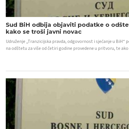
Sud BiH odbija objaviti podatke o odštet
kako se troši javni novac
Udruženje „Tranzicijska pravda, odgovornost i sjećanje u BiH“ p
na odštetu za više od četiri godine provedene u pritvoru, te ako