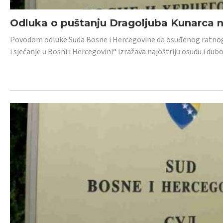
Odluka o puštanju Dragoljuba Kunarca n
Povodom odluke Suda Bosne i Hercegovine da osuđenog ratnog z
i sjećanje u Bosni i Hercegovini“ izražava najoštriju osudu i 