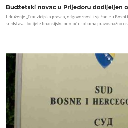
Budžetski novac u Prijedoru dodijeljen
Udruženje „Tranzicijska pravda, odgovornost i sjećanje u Bosni 
sredstava dodijele finansijsku pomoć osobama pravosnažno os