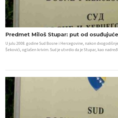
Predmet Miloš Stupar: put od osuđujuć
U julu 2008. godine Sud Bosne i Hercegovine, nakon dvogodišnj
Šekovići, oglašen krivim. Sud je utvrdio da je Stupar, kao nadr