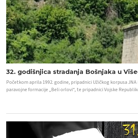
32. godišnjica stradanja Bošnjaka u Viš
Početkom aprila 1992. godine, pripadnici Užičkog korpusa JNA iz 
paravojne formacije „Beli orlovi“, te pripadnici Vojske Republik