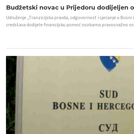
Budžetski novac u Prijedoru dodijeljen
Udruženje „Tranzicijska pravda, odgovornost i sjećanje u Bosni 
sredstava dodijele finansijsku pomoć osobama pravosnažno os