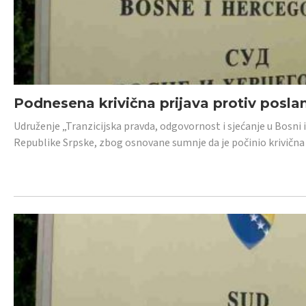
Podnesena krivična prijava protiv posl
Udruženje „Tranzicijska pravda, odgovornost i sjećanje u Bosni 
Republike Srpske, zbog osnovane sumnje da je počinio krivična dj