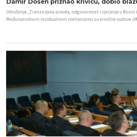
Damir Došen priznao krivicu, dobio blažu
Udruženje „Tranzicijska pravda, odgovornost i sjećanje u Bosni i
Međunarodnom rezidualnom mehanizmu za krivične sudove (MR