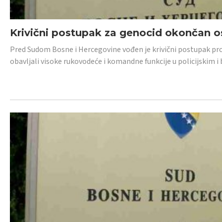
Krivični postupak za genocid okončan 
Pred Sudom Bosne i Hercegovine vođen je krivični postupak proti
obavljali visoke rukovodeće i komandne funkcije u policijskim