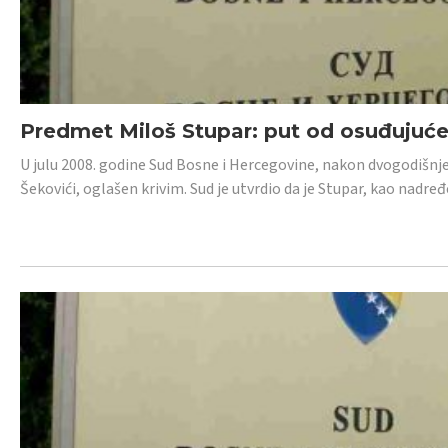
Predmet Miloš Stupar: put od osuđujuć
U julu 2008. godine Sud Bosne i Hercegovine, nakon dvogodišnj
Šekovići, oglašen krivim. Sud je utvrdio da je Stupar, kao nadr