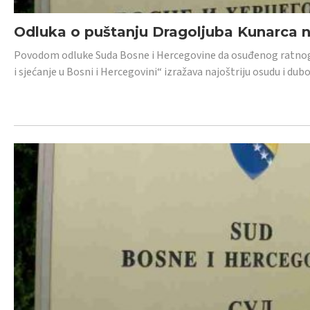
Odluka o puštanju Dragoljuba Kunarca n
Povodom odluke Suda Bosne i Hercegovine da osuđenog ratnog z
i sjećanje u Bosni i Hercegovini“ izražava najoštriju osudu i 