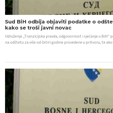
Sud BiH odbija objaviti podatke o odštet
kako se troši javni novac
Udruženje „Tranzicijska pravda, odgovornost i sjećanje u BiH“ p
na odštetu za više od četiri godine provedene u pritvoru, te ako