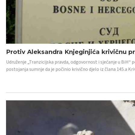
Protiv Aleksandra Knjeginjića krivičnu p
Udruženje „Tranzicijska pravda, odgovornost i sjećanje u BiH“ 
postojanja sumnje da je počinio krivično djelo iz člana 145.a K