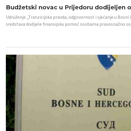
Budžetski novac u Prijedoru dodijeljen
Udruženje „Tranzicijska pravda, odgovornost i sjećanje u Bosni 
sredstava dodijele finansijsku pomoć osobama pravosnažno os