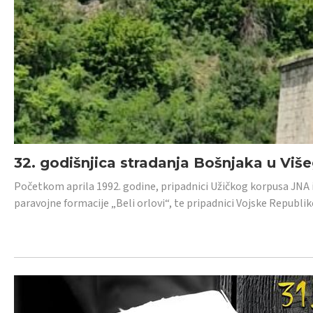
32. godišnjica stradanja Bošnjaka u Viš
Početkom aprila 1992. godine, pripadnici Užičkog korpusa JNA iz 
paravojne formacije „Beli orlovi“, te pripadnici Vojske Republik