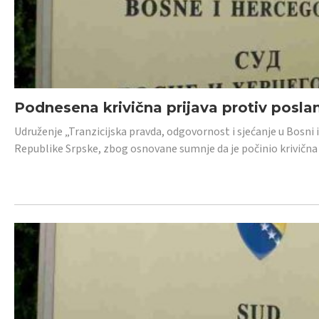
Podnesena krivična prijava protiv posl
Udruženje „Tranzicijska pravda, odgovornost i sjećanje u Bosni 
Republike Srpske, zbog osnovane sumnje da je počinio krivična dj