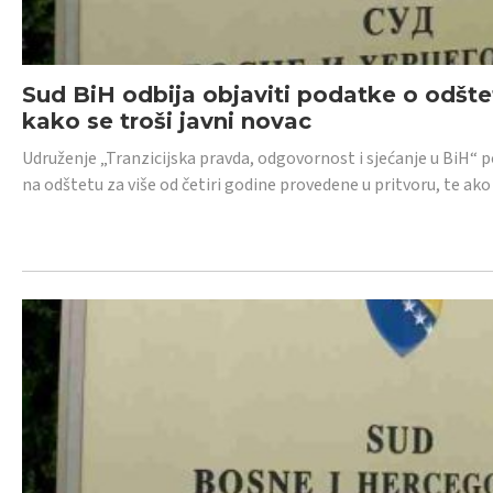
Sud BiH odbija objaviti podatke o odštet
kako se troši javni novac
Udruženje „Tranzicijska pravda, odgovornost i sjećanje u BiH“ p
na odštetu za više od četiri godine provedene u pritvoru, te ako