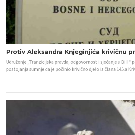
Protiv Aleksandra Knjeginjića krivičnu p
Udruženje „Tranzicijska pravda, odgovornost i sjećanje u BiH“ 
postojanja sumnje da je počinio krivično djelo iz člana 145.a K