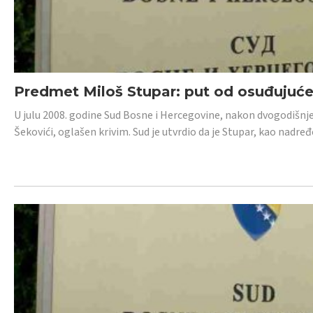
Predmet Miloš Stupar: put od osuđujuć
U julu 2008. godine Sud Bosne i Hercegovine, nakon dvogodišnj
Šekovići, oglašen krivim. Sud je utvrdio da je Stupar, kao nadr