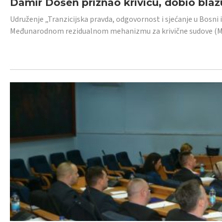
Damir Došen priznao krivicu, dobio blažu
Udruženje „Tranzicijska pravda, odgovornost i sjećanje u Bosni i
Međunarodnom rezidualnom mehanizmu za krivične sudove (MR