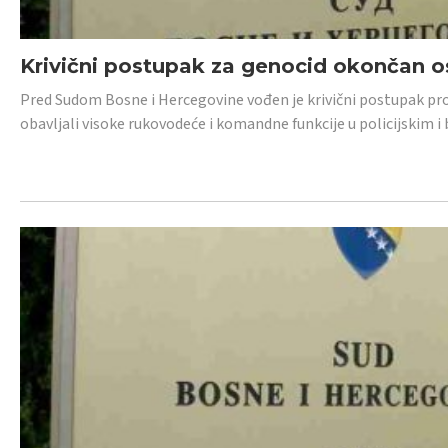
Krivični postupak za genocid okončan 
Pred Sudom Bosne i Hercegovine vođen je krivični postupak proti
obavljali visoke rukovodeće i komandne funkcije u policijskim