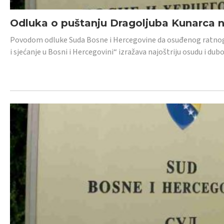
Odluka o puštanju Dragoljuba Kunarca n
Povodom odluke Suda Bosne i Hercegovine da osuđenog ratnog z
i sjećanje u Bosni i Hercegovini“ izražava najoštriju osudu i 