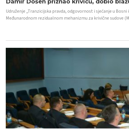
Damir Došen priznao krivicu, dobio blažu
Udruženje „Tranzicijska pravda, odgovornost i sjećanje u Bosni i
Međunarodnom rezidualnom mehanizmu za krivične sudove (MR