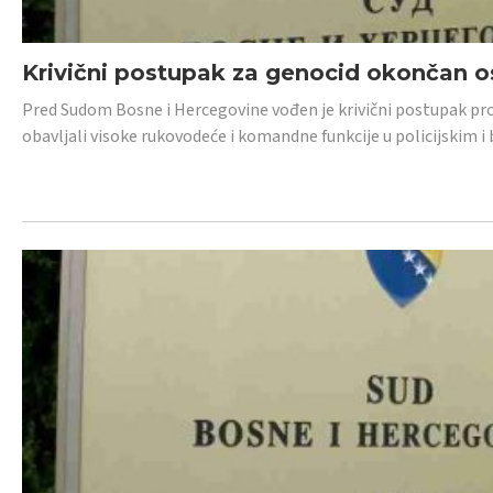
Krivični postupak za genocid okončan 
Pred Sudom Bosne i Hercegovine vođen je krivični postupak proti
obavljali visoke rukovodeće i komandne funkcije u policijskim