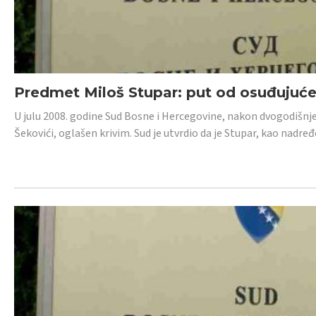
Predmet Miloš Stupar: put od osuđujuć
U julu 2008. godine Sud Bosne i Hercegovine, nakon dvogodišnj
Šekovići, oglašen krivim. Sud je utvrdio da je Stupar, kao nadr