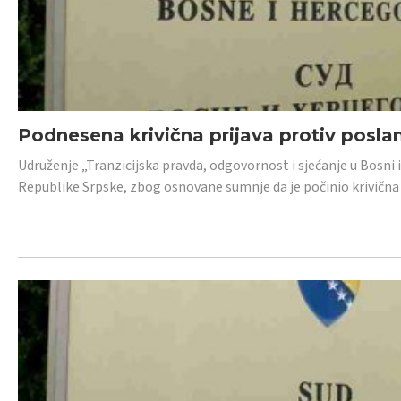
Podnesena krivična prijava protiv posl
Udruženje „Tranzicijska pravda, odgovornost i sjećanje u Bosni 
Republike Srpske, zbog osnovane sumnje da je počinio krivična dj