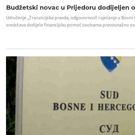
Budžetski novac u Prijedoru dodijeljen
Udruženje „Tranzicijska pravda, odgovornost i sjećanje u Bosni 
sredstava dodijele finansijsku pomoć osobama pravosnažno os