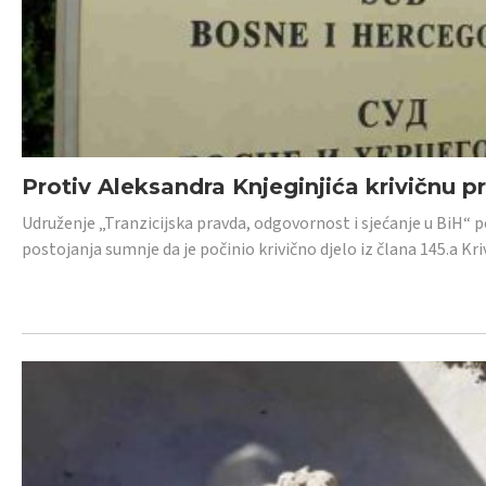
Protiv Aleksandra Knjeginjića krivičnu p
Udruženje „Tranzicijska pravda, odgovornost i sjećanje u BiH“ 
postojanja sumnje da je počinio krivično djelo iz člana 145.a K