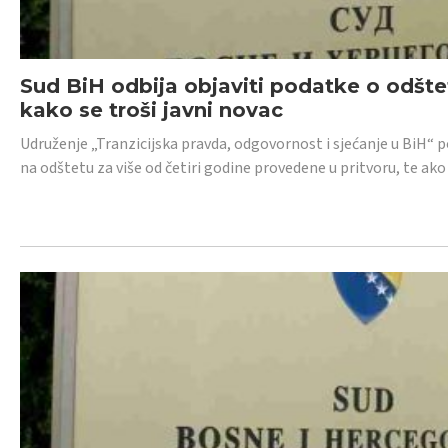
Sud BiH odbija objaviti podatke o odštet
kako se troši javni novac
Udruženje „Tranzicijska pravda, odgovornost i sjećanje u BiH“ p
na odštetu za više od četiri godine provedene u pritvoru, te ako