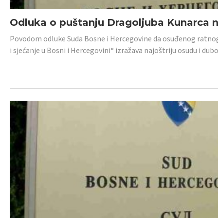
Odluka o puštanju Dragoljuba Kunarca n
Povodom odluke Suda Bosne i Hercegovine da osuđenog ratnog z
i sjećanje u Bosni i Hercegovini“ izražava najoštriju osudu i 