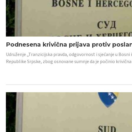
Podnesena krivična prijava protiv posl
Udruženje „Tranzicijska pravda, odgovornost i sjećanje u Bosni 
Republike Srpske, zbog osnovane sumnje da je počinio krivična dj