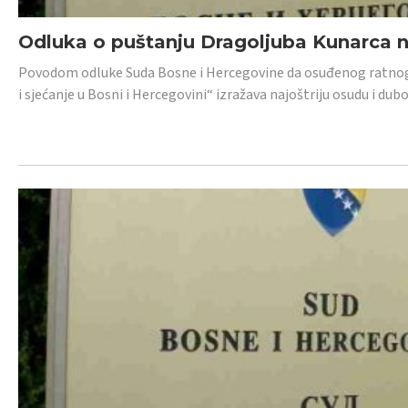
Odluka o puštanju Dragoljuba Kunarca n
Povodom odluke Suda Bosne i Hercegovine da osuđenog ratnog z
i sjećanje u Bosni i Hercegovini“ izražava najoštriju osudu i 