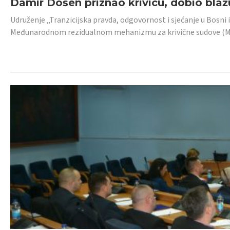
Damir Došen priznao krivicu, dobio blažu
Udruženje „Tranzicijska pravda, odgovornost i sjećanje u Bosni i
Međunarodnom rezidualnom mehanizmu za krivične sudove (MR