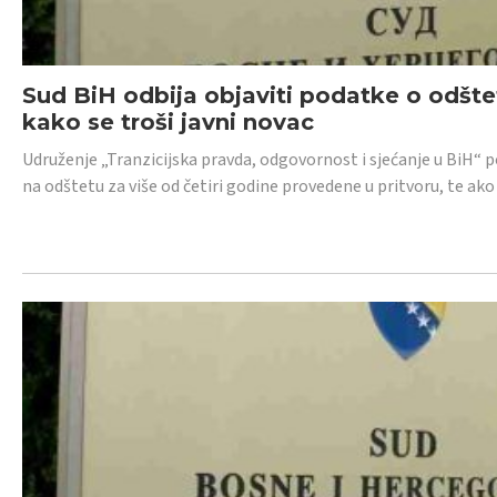
Sud BiH odbija objaviti podatke o odštet
kako se troši javni novac
Udruženje „Tranzicijska pravda, odgovornost i sjećanje u BiH“ p
na odštetu za više od četiri godine provedene u pritvoru, te ako