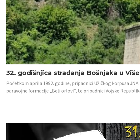
32. godišnjica stradanja Bošnjaka u Viš
Početkom aprila 1992. godine, pripadnici Užičkog korpusa JNA iz 
paravojne formacije „Beli orlovi“, te pripadnici Vojske Republik