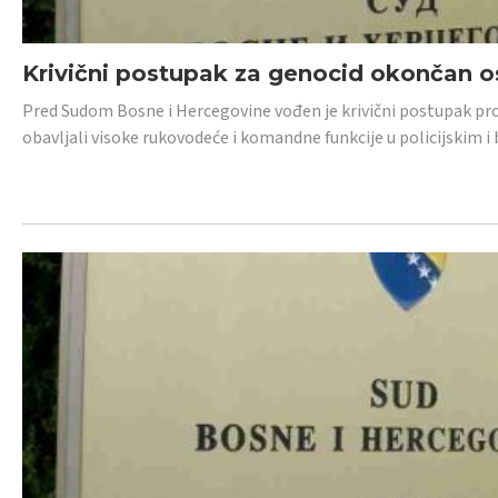
Krivični postupak za genocid okončan 
Pred Sudom Bosne i Hercegovine vođen je krivični postupak proti
obavljali visoke rukovodeće i komandne funkcije u policijskim