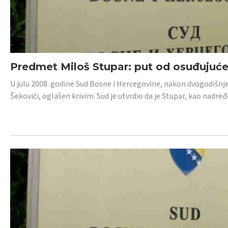
Predmet Miloš Stupar: put od osuđujuć
U julu 2008. godine Sud Bosne i Hercegovine, nakon dvogodišnj
Šekovići, oglašen krivim. Sud je utvrdio da je Stupar, kao nadr