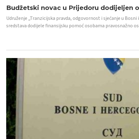
Budžetski novac u Prijedoru dodijeljen
Udruženje „Tranzicijska pravda, odgovornost i sjećanje u Bosni 
sredstava dodijele finansijsku pomoć osobama pravosnažno os