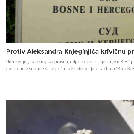
Protiv Aleksandra Knjeginjića krivičnu p
Udruženje „Tranzicijska pravda, odgovornost i sjećanje u BiH“ 
postojanja sumnje da je počinio krivično djelo iz člana 145.a K