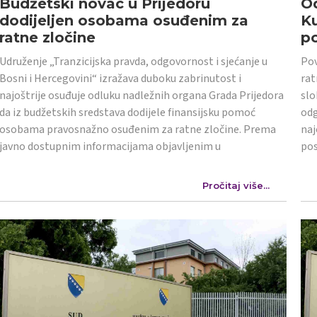
Budžetski novac u Prijedoru
Od
dodijeljen osobama osuđenim za
K
ratne zločine
po
Udruženje „Tranzicijska pravda, odgovornost i sjećanje u
Pov
Bosni i Hercegovini“ izražava duboku zabrinutost i
rat
najoštrije osuđuje odluku nadležnih organa Grada Prijedora
slo
da iz budžetskih sredstava dodijele finansijsku pomoć
odg
osobama pravosnažno osuđenim za ratne zločine. Prema
naj
javno dostupnim informacijama objavljenim u
po
Pročitaj više...