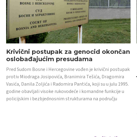
Krivični postupak za genocid okončan
oslobađajućim presudama
Pred Sudom Bosne i Hercegovine vođen je krivični postupak
protiv Miodraga Josipovića, Branimira Tešića, Dragomira
Vasića, Danila Zoljića i Radomira Pantića, koji su u julu 1995.
godine obavljali visoke rukovodeće i komandne funkcije u
policijskim i bezbjednosnim strukturama na području