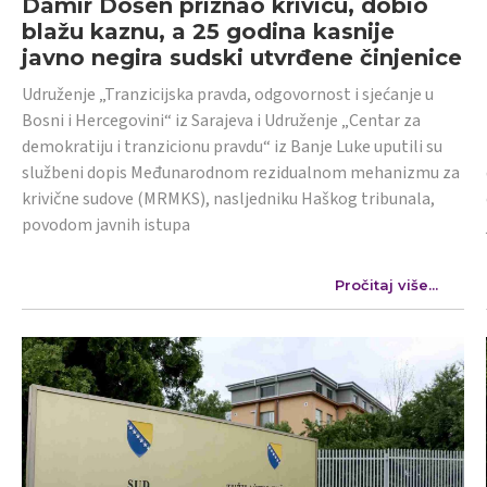
Damir Došen priznao krivicu, dobio
blažu kaznu, a 25 godina kasnije
javno negira sudski utvrđene činjenice
Udruženje „Tranzicijska pravda, odgovornost i sjećanje u
Bosni i Hercegovini“ iz Sarajeva i Udruženje „Centar za
demokratiju i tranzicionu pravdu“ iz Banje Luke uputili su
službeni dopis Međunarodnom rezidualnom mehanizmu za
krivične sudove (MRMKS), nasljedniku Haškog tribunala,
povodom javnih istupa
Pročitaj više...