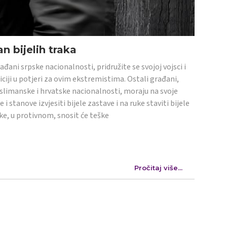
n bijelih traka
ađani srpske nacionalnosti, pridružite se svojoj vojsci i
iciji u potjeri za ovim ekstremistima. Ostali građani,
limanske i hrvatske nacionalnosti, moraju na svoje
e i stanove izvjesiti bijele zastave i na ruke staviti bijele
ke, u protivnom, snosit će teške
Pročitaj više...