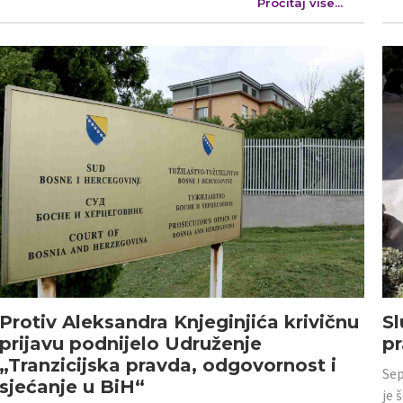
Pročitaj više...
Protiv Aleksandra Knjeginjića krivičnu
Sl
prijavu podnijelo Udruženje
p
„Tranzicijska pravda, odgovornost i
Sep
sjećanje u BiH“
je 