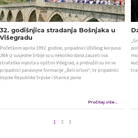
32. godišnjica stradanja Bošnjaka u
Da
Višegradu
„Gr
Početkom aprila 1992. godine, pripadnici Užičkog korpusa
pol
JNA iz susjedne Srbije su u nekoliko dana zauzeli sva
mus
strateška mjesta u opštini Višegrad, a pridružili su im se
kuć
pripadnici paravojne formacije „Beli orlovi“, te pripadnici
tra
Vojske Republike Srpske i Stanice javne
Pročitaj više...
1
2
3