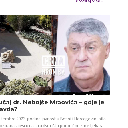
Pročitaj više...
učaj dr. Nebojše Mraovića – gdje je
ravda?
tembra 2023. godine javnost u Bosni i Hercegovini bila
šokirana viješću da su u dvorištu porodične kuće ljekara