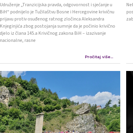
Udruženje „Tranzicijska pravda, odgovornost i sjećanje u
Neb
BiH“ podnijelo je Tužilaštvu Bosne i Hercegovine krivičnu
pos
prijavu protiv osuđenog ratnog zločinca Aleksandra
zab
Knjeginjića zbog postojanja sumnje da je počinio krivično
djelo iz člana 145.a Krivičnog zakona BiH – izazivanje
nacionalne, rasne
Pročitaj više...