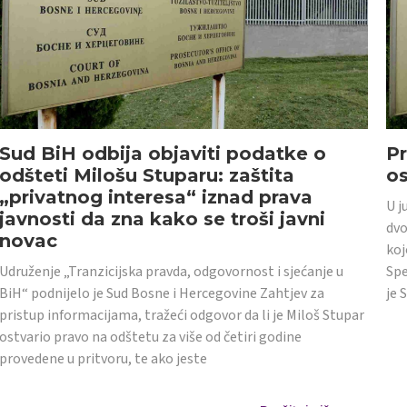
Sud BiH odbija objaviti podatke o
Pr
odšteti Milošu Stuparu: zaštita
o
„privatnog interesa“ iznad prava
U j
javnosti da zna kako se troši javni
dvo
novac
koj
Udruženje „Tranzicijska pravda, odgovornost i sjećanje u
Spe
BiH“ podnijelo je Sud Bosne i Hercegovine Zahtjev za
je 
pristup informacijama, tražeći odgovor da li je Miloš Stupar
ostvario pravo na odštetu za više od četiri godine
provedene u pritvoru, te ako jeste