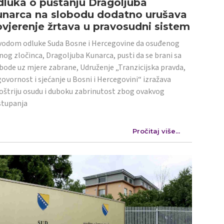
luka o puštanju Dragoljuba
unarca na slobodu dodatno urušava
vjerenje žrtava u pravosudni sistem
odom odluke Suda Bosne i Hercegovine da osuđenog
nog zločinca, Dragoljuba Kunarca, pusti da se brani sa
bode uz mjere zabrane, Udruženje „Tranzicijska pravda,
ovornost i sjećanje u Bosni i Hercegovini“ izražava
oštriju osudu i duboku zabrinutost zbog ovakvog
stupanja
Pročitaj više...