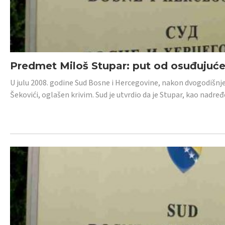
Predmet Miloš Stupar: put od osuđujuć
U julu 2008. godine Sud Bosne i Hercegovine, nakon dvogodišnj
Šekovići, oglašen krivim. Sud je utvrdio da je Stupar, kao nadr