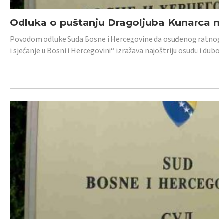
Odluka o puštanju Dragoljuba Kunarca n
Povodom odluke Suda Bosne i Hercegovine da osuđenog ratnog z
i sjećanje u Bosni i Hercegovini“ izražava najoštriju osudu i 