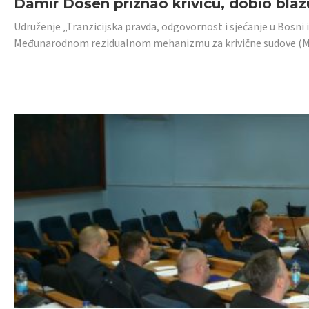
Damir Došen priznao krivicu, dobio blažu
Udruženje „Tranzicijska pravda, odgovornost i sjećanje u Bosni i
Međunarodnom rezidualnom mehanizmu za krivične sudove (MR