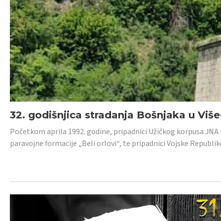
32. godišnjica stradanja Bošnjaka u Viš
Početkom aprila 1992. godine, pripadnici Užičkog korpusa JNA iz 
paravojne formacije „Beli orlovi“, te pripadnici Vojske Republik