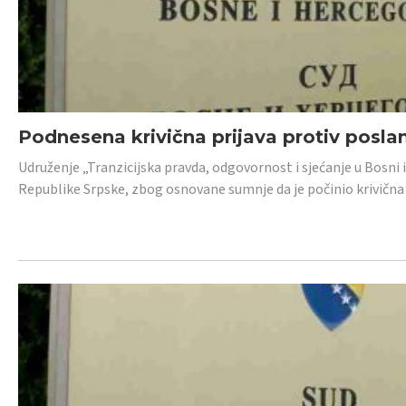
Podnesena krivična prijava protiv posl
Udruženje „Tranzicijska pravda, odgovornost i sjećanje u Bosni 
Republike Srpske, zbog osnovane sumnje da je počinio krivična dj