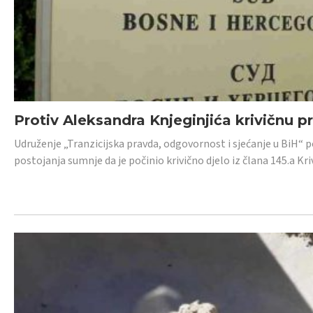
Protiv Aleksandra Knjeginjića krivičnu p
Udruženje „Tranzicijska pravda, odgovornost i sjećanje u BiH“ 
postojanja sumnje da je počinio krivično djelo iz člana 145.a K