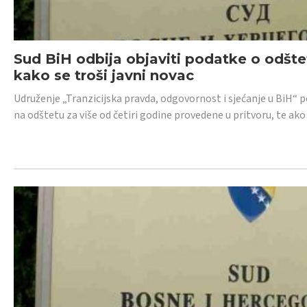
Sud BiH odbija objaviti podatke o odštet
kako se troši javni novac
Udruženje „Tranzicijska pravda, odgovornost i sjećanje u BiH“ p
na odštetu za više od četiri godine provedene u pritvoru, te ako