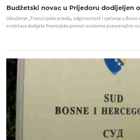
Budžetski novac u Prijedoru dodijeljen
Udruženje „Tranzicijska pravda, odgovornost i sjećanje u Bosni 
sredstava dodijele finansijsku pomoć osobama pravosnažno os