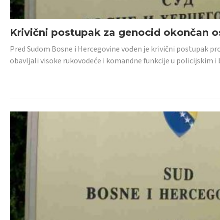
Krivični postupak za genocid okončan 
Pred Sudom Bosne i Hercegovine vođen je krivični postupak proti
obavljali visoke rukovodeće i komandne funkcije u policijskim