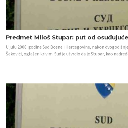
Predmet Miloš Stupar: put od osuđujuć
U julu 2008. godine Sud Bosne i Hercegovine, nakon dvogodišnj
Šekovići, oglašen krivim. Sud je utvrdio da je Stupar, kao nadr