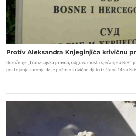
Protiv Aleksandra Knjeginjića krivičnu p
Udruženje „Tranzicijska pravda, odgovornost i sjećanje u BiH“ 
postojanja sumnje da je počinio krivično djelo iz člana 145.a K