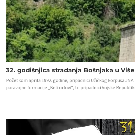
32. godišnjica stradanja Bošnjaka u Viš
Početkom aprila 1992. godine, pripadnici Užičkog korpusa JNA iz 
paravojne formacije „Beli orlovi“, te pripadnici Vojske Republik