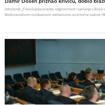
Damir Došen priznao krivicu, dobio blažu
Udruženje „Tranzicijska pravda, odgovornost i sjećanje u Bosni i
Međunarodnom rezidualnom mehanizmu za krivične sudove (MR