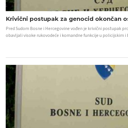
Krivični postupak za genocid okončan 
Pred Sudom Bosne i Hercegovine vođen je krivični postupak proti
obavljali visoke rukovodeće i komandne funkcije u policijskim