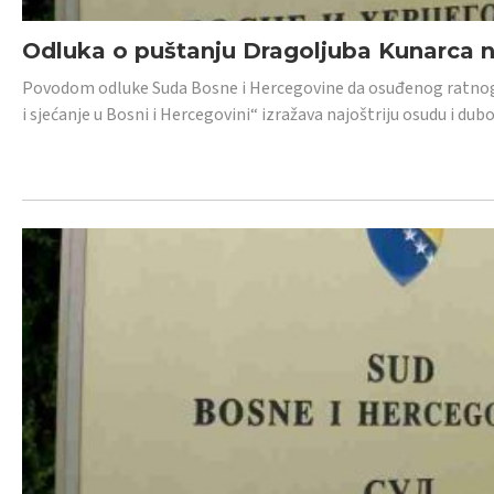
Odluka o puštanju Dragoljuba Kunarca n
Povodom odluke Suda Bosne i Hercegovine da osuđenog ratnog z
i sjećanje u Bosni i Hercegovini“ izražava najoštriju osudu i 