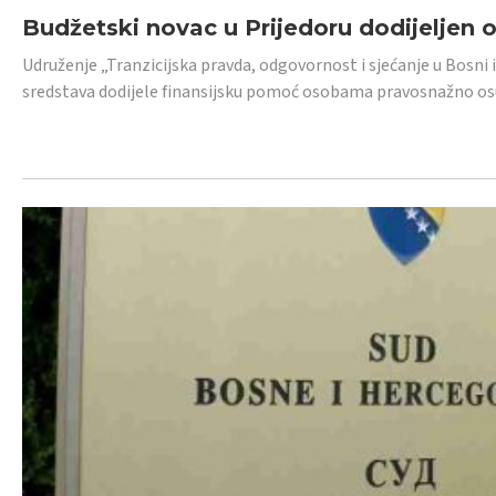
Budžetski novac u Prijedoru dodijeljen
Udruženje „Tranzicijska pravda, odgovornost i sjećanje u Bosni 
sredstava dodijele finansijsku pomoć osobama pravosnažno os