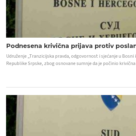
Podnesena krivična prijava protiv posl
Udruženje „Tranzicijska pravda, odgovornost i sjećanje u Bosni 
Republike Srpske, zbog osnovane sumnje da je počinio krivična dj