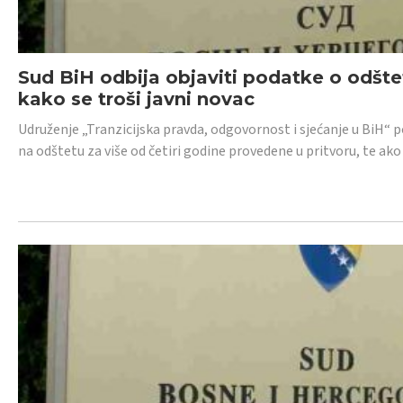
Sud BiH odbija objaviti podatke o odštet
kako se troši javni novac
Udruženje „Tranzicijska pravda, odgovornost i sjećanje u BiH“ p
na odštetu za više od četiri godine provedene u pritvoru, te ako