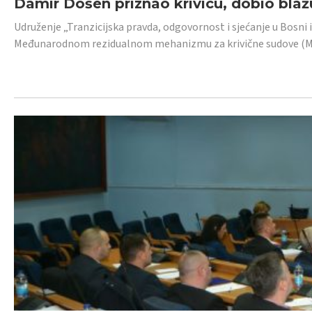
Damir Došen priznao krivicu, dobio blažu
Udruženje „Tranzicijska pravda, odgovornost i sjećanje u Bosni i
Međunarodnom rezidualnom mehanizmu za krivične sudove (MR