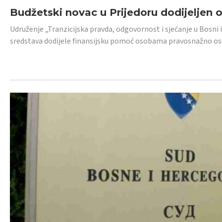
Budžetski novac u Prijedoru dodijeljen
Udruženje „Tranzicijska pravda, odgovornost i sjećanje u Bosni 
sredstava dodijele finansijsku pomoć osobama pravosnažno os