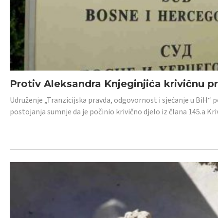
Protiv Aleksandra Knjeginjića krivičnu p
Udruženje „Tranzicijska pravda, odgovornost i sjećanje u BiH“ 
postojanja sumnje da je počinio krivično djelo iz člana 145.a K