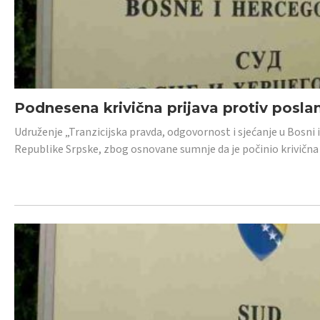
Podnesena krivična prijava protiv posl
Udruženje „Tranzicijska pravda, odgovornost i sjećanje u Bosni 
Republike Srpske, zbog osnovane sumnje da je počinio krivična dj