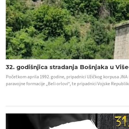
32. godišnjica stradanja Bošnjaka u Viš
Početkom aprila 1992. godine, pripadnici Užičkog korpusa JNA iz 
paravojne formacije „Beli orlovi“, te pripadnici Vojske Republik