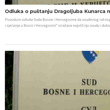
Odluka o puštanju Dragoljuba Kunarca n
Povodom odluke Suda Bosne i Hercegovine da osuđenog ratnog z
i sjećanje u Bosni i Hercegovini“ izražava najoštriju osudu i 