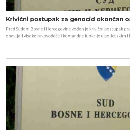
Krivični postupak za genocid okončan 
Pred Sudom Bosne i Hercegovine vođen je krivični postupak proti
obavljali visoke rukovodeće i komandne funkcije u policijskim