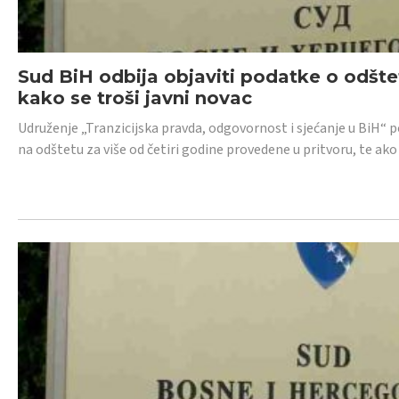
Sud BiH odbija objaviti podatke o odštet
kako se troši javni novac
Udruženje „Tranzicijska pravda, odgovornost i sjećanje u BiH“ p
na odštetu za više od četiri godine provedene u pritvoru, te ako