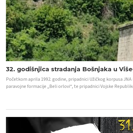
32. godišnjica stradanja Bošnjaka u Viš
Početkom aprila 1992. godine, pripadnici Užičkog korpusa JNA iz 
paravojne formacije „Beli orlovi“, te pripadnici Vojske Republik