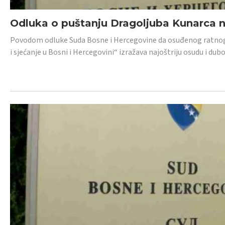
Odluka o puštanju Dragoljuba Kunarca n
Povodom odluke Suda Bosne i Hercegovine da osuđenog ratnog z
i sjećanje u Bosni i Hercegovini“ izražava najoštriju osudu i 