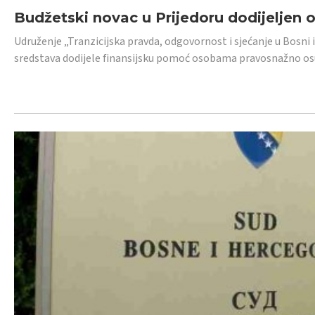
Budžetski novac u Prijedoru dodijeljen
Udruženje „Tranzicijska pravda, odgovornost i sjećanje u Bosni 
sredstava dodijele finansijsku pomoć osobama pravosnažno os