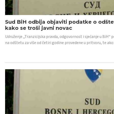
Sud BiH odbija objaviti podatke o odštet
kako se troši javni novac
Udruženje „Tranzicijska pravda, odgovornost i sjećanje u BiH“ p
na odštetu za više od četiri godine provedene u pritvoru, te ako