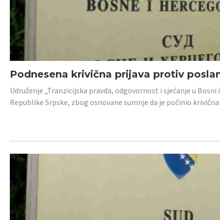
Podnesena krivična prijava protiv posl
Udruženje „Tranzicijska pravda, odgovornost i sjećanje u Bosni 
Republike Srpske, zbog osnovane sumnje da je počinio krivična dj