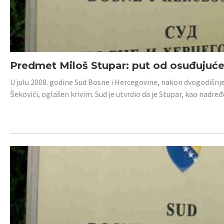
Predmet Miloš Stupar: put od osuđujuć
U julu 2008. godine Sud Bosne i Hercegovine, nakon dvogodišnj
Šekovići, oglašen krivim. Sud je utvrdio da je Stupar, kao nadr