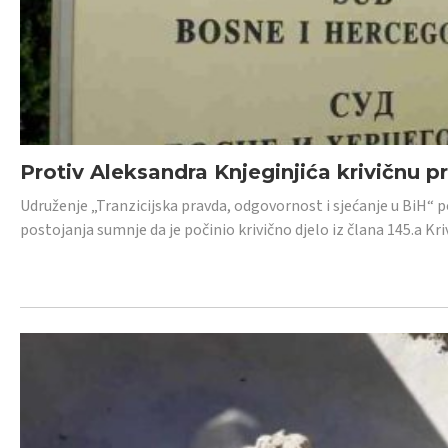
Protiv Aleksandra Knjeginjića krivičnu p
Udruženje „Tranzicijska pravda, odgovornost i sjećanje u BiH“ 
postojanja sumnje da je počinio krivično djelo iz člana 145.a K