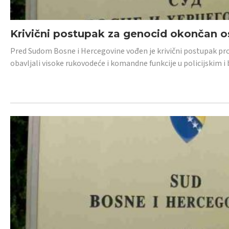
Krivični postupak za genocid okončan 
Pred Sudom Bosne i Hercegovine vođen je krivični postupak proti
obavljali visoke rukovodeće i komandne funkcije u policijskim