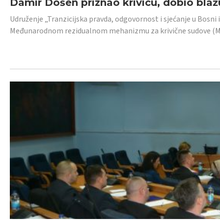
Damir Došen priznao krivicu, dobio blažu
Udruženje „Tranzicijska pravda, odgovornost i sjećanje u Bosni i
Međunarodnom rezidualnom mehanizmu za krivične sudove (MR