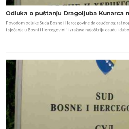
Odluka o puštanju Dragoljuba Kunarca n
Povodom odluke Suda Bosne i Hercegovine da osuđenog ratnog z
i sjećanje u Bosni i Hercegovini“ izražava najoštriju osudu i 