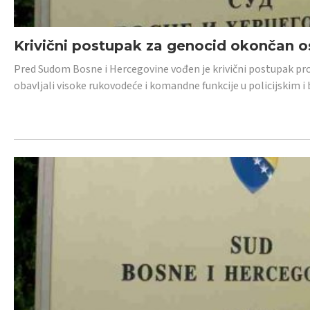
Krivični postupak za genocid okončan 
Pred Sudom Bosne i Hercegovine vođen je krivični postupak proti
obavljali visoke rukovodeće i komandne funkcije u policijskim