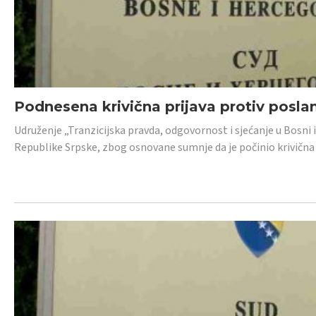
Podnesena krivična prijava protiv posl
Udruženje „Tranzicijska pravda, odgovornost i sjećanje u Bosni 
Republike Srpske, zbog osnovane sumnje da je počinio krivična dj