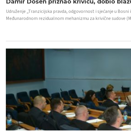
Damir Došen priznao krivicu, dobio blažu
Udruženje „Tranzicijska pravda, odgovornost i sjećanje u Bosni i
Međunarodnom rezidualnom mehanizmu za krivične sudove (MR