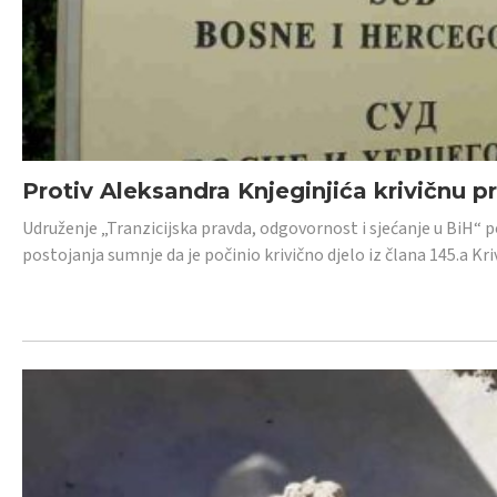
Protiv Aleksandra Knjeginjića krivičnu p
Udruženje „Tranzicijska pravda, odgovornost i sjećanje u BiH“ 
postojanja sumnje da je počinio krivično djelo iz člana 145.a K