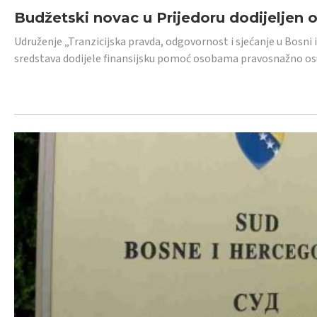
Budžetski novac u Prijedoru dodijeljen
Udruženje „Tranzicijska pravda, odgovornost i sjećanje u Bosni 
sredstava dodijele finansijsku pomoć osobama pravosnažno os