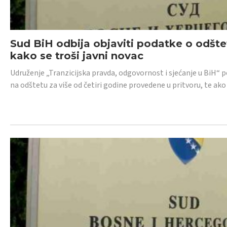
Sud BiH odbija objaviti podatke o odštet
kako se troši javni novac
Udruženje „Tranzicijska pravda, odgovornost i sjećanje u BiH“ p
na odštetu za više od četiri godine provedene u pritvoru, te ako