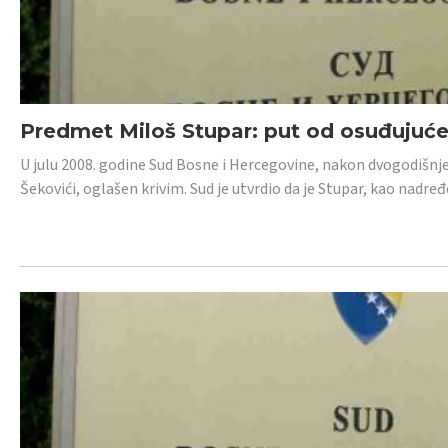
Predmet Miloš Stupar: put od osuđujuć
U julu 2008. godine Sud Bosne i Hercegovine, nakon dvogodišnj
Šekovići, oglašen krivim. Sud je utvrdio da je Stupar, kao nadr