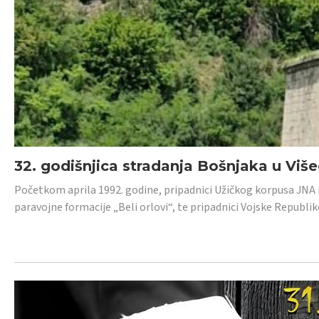
32. godišnjica stradanja Bošnjaka u Viš
Početkom aprila 1992. godine, pripadnici Užičkog korpusa JNA iz 
paravojne formacije „Beli orlovi“, te pripadnici Vojske Republik