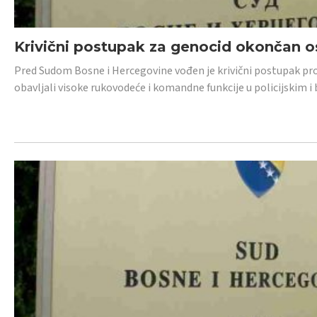
Krivični postupak za genocid okončan 
Pred Sudom Bosne i Hercegovine vođen je krivični postupak proti
obavljali visoke rukovodeće i komandne funkcije u policijskim