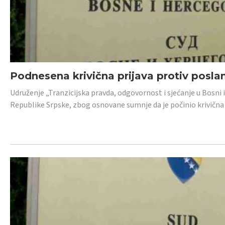
Podnesena krivična prijava protiv posl
Udruženje „Tranzicijska pravda, odgovornost i sjećanje u Bosni 
Republike Srpske, zbog osnovane sumnje da je počinio krivična dj