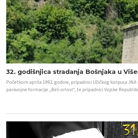
32. godišnjica stradanja Bošnjaka u Viš
Početkom aprila 1992. godine, pripadnici Užičkog korpusa JNA iz 
paravojne formacije „Beli orlovi“, te pripadnici Vojske Republik