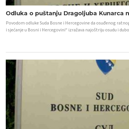
Odluka o puštanju Dragoljuba Kunarca n
Povodom odluke Suda Bosne i Hercegovine da osuđenog ratnog z
i sjećanje u Bosni i Hercegovini“ izražava najoštriju osudu i 