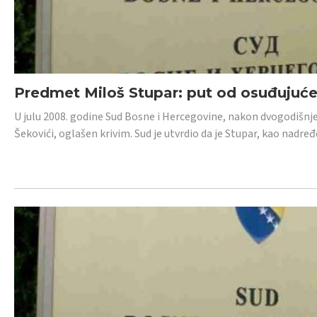
Predmet Miloš Stupar: put od osuđujuć
U julu 2008. godine Sud Bosne i Hercegovine, nakon dvogodišnj
Šekovići, oglašen krivim. Sud je utvrdio da je Stupar, kao nadr