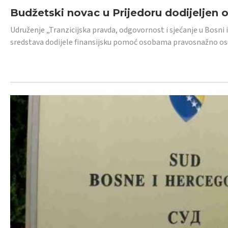
Budžetski novac u Prijedoru dodijeljen
Udruženje „Tranzicijska pravda, odgovornost i sjećanje u Bosni 
sredstava dodijele finansijsku pomoć osobama pravosnažno os