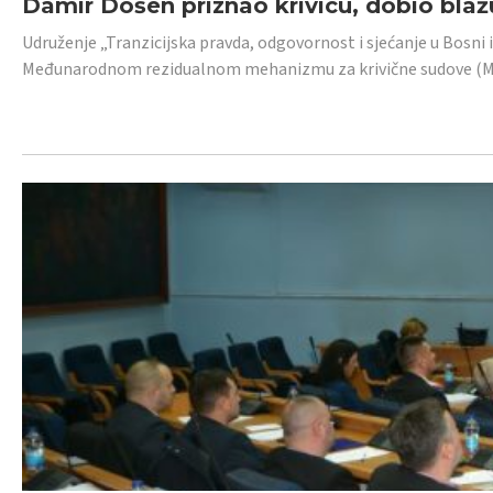
Damir Došen priznao krivicu, dobio blažu
Udruženje „Tranzicijska pravda, odgovornost i sjećanje u Bosni i
Međunarodnom rezidualnom mehanizmu za krivične sudove (MR