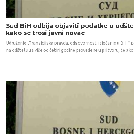
Sud BiH odbija objaviti podatke o odštet
kako se troši javni novac
Udruženje „Tranzicijska pravda, odgovornost i sjećanje u BiH“ p
na odštetu za više od četiri godine provedene u pritvoru, te ako