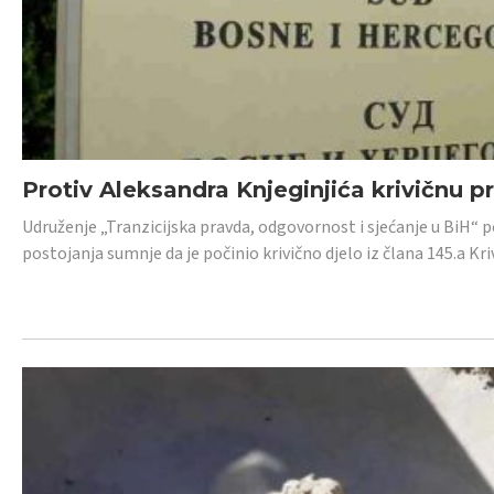
Protiv Aleksandra Knjeginjića krivičnu p
Udruženje „Tranzicijska pravda, odgovornost i sjećanje u BiH“ 
postojanja sumnje da je počinio krivično djelo iz člana 145.a K