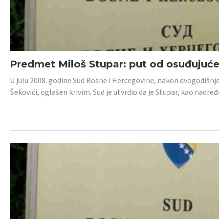
Predmet Miloš Stupar: put od osuđujuć
U julu 2008. godine Sud Bosne i Hercegovine, nakon dvogodišnj
Šekovići, oglašen krivim. Sud je utvrdio da je Stupar, kao nadr