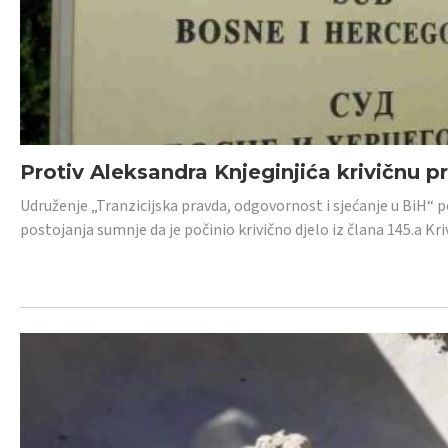
Protiv Aleksandra Knjeginjića krivičnu p
Udruženje „Tranzicijska pravda, odgovornost i sjećanje u BiH“ 
postojanja sumnje da je počinio krivično djelo iz člana 145.a K