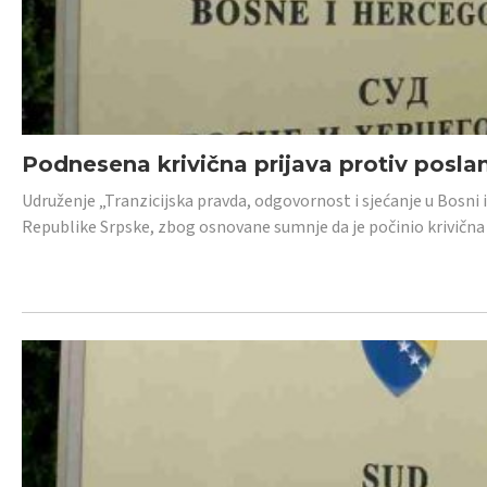
Podnesena krivična prijava protiv posl
Udruženje „Tranzicijska pravda, odgovornost i sjećanje u Bosni 
Republike Srpske, zbog osnovane sumnje da je počinio krivična dj