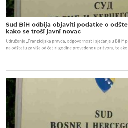
Sud BiH odbija objaviti podatke o odštet
kako se troši javni novac
Udruženje „Tranzicijska pravda, odgovornost i sjećanje u BiH“ p
na odštetu za više od četiri godine provedene u pritvoru, te ako