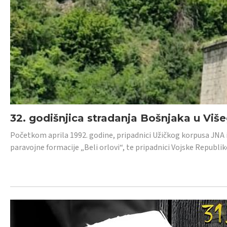
32. godišnjica stradanja Bošnjaka u Viš
Početkom aprila 1992. godine, pripadnici Užičkog korpusa JNA iz 
paravojne formacije „Beli orlovi“, te pripadnici Vojske Republik