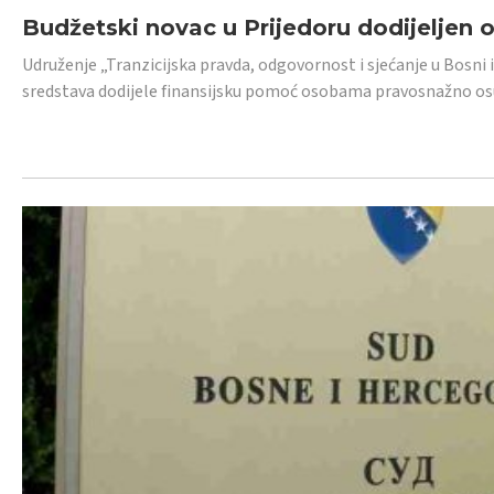
Budžetski novac u Prijedoru dodijeljen
Udruženje „Tranzicijska pravda, odgovornost i sjećanje u Bosni 
sredstava dodijele finansijsku pomoć osobama pravosnažno os