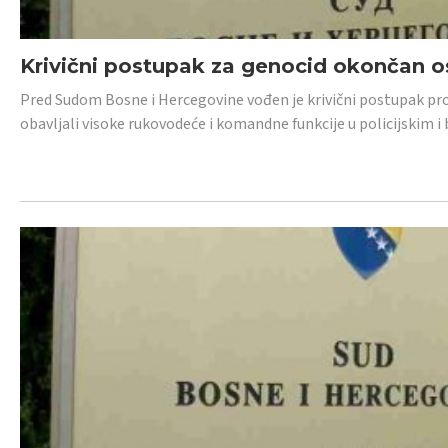
Krivični postupak za genocid okončan 
Pred Sudom Bosne i Hercegovine vođen je krivični postupak proti
obavljali visoke rukovodeće i komandne funkcije u policijskim