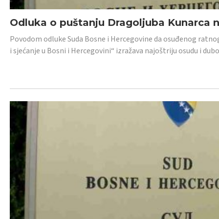
Odluka o puštanju Dragoljuba Kunarca n
Povodom odluke Suda Bosne i Hercegovine da osuđenog ratnog z
i sjećanje u Bosni i Hercegovini“ izražava najoštriju osudu i 