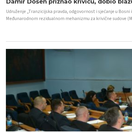
Damir Došen priznao krivicu, dobio blažu
Udruženje „Tranzicijska pravda, odgovornost i sjećanje u Bosni i
Međunarodnom rezidualnom mehanizmu za krivične sudove (MR