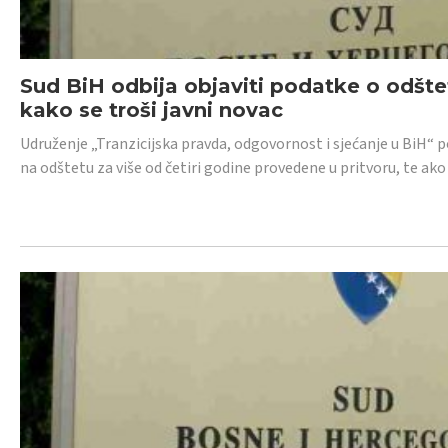
Sud BiH odbija objaviti podatke o odštet
kako se troši javni novac
Udruženje „Tranzicijska pravda, odgovornost i sjećanje u BiH“ p
na odštetu za više od četiri godine provedene u pritvoru, te ako