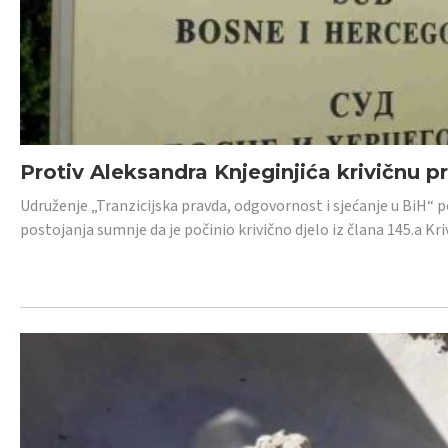
Protiv Aleksandra Knjeginjića krivičnu p
Udruženje „Tranzicijska pravda, odgovornost i sjećanje u BiH“ 
postojanja sumnje da je počinio krivično djelo iz člana 145.a K