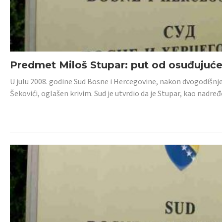
Predmet Miloš Stupar: put od osuđujuć
U julu 2008. godine Sud Bosne i Hercegovine, nakon dvogodišnj
Šekovići, oglašen krivim. Sud je utvrdio da je Stupar, kao nadr