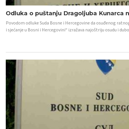
Odluka o puštanju Dragoljuba Kunarca n
Povodom odluke Suda Bosne i Hercegovine da osuđenog ratnog z
i sjećanje u Bosni i Hercegovini“ izražava najoštriju osudu i 