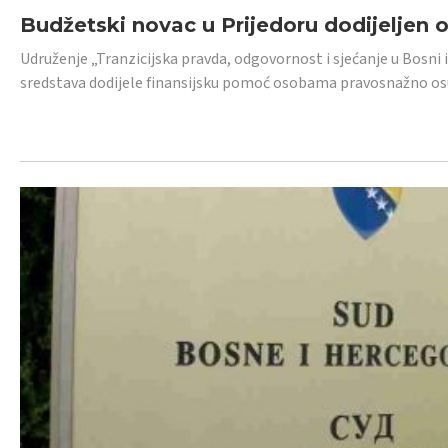
Budžetski novac u Prijedoru dodijeljen
Udruženje „Tranzicijska pravda, odgovornost i sjećanje u Bosni 
sredstava dodijele finansijsku pomoć osobama pravosnažno os