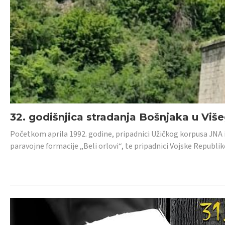
32. godišnjica stradanja Bošnjaka u Viš
Početkom aprila 1992. godine, pripadnici Užičkog korpusa JNA iz 
paravojne formacije „Beli orlovi“, te pripadnici Vojske Republik