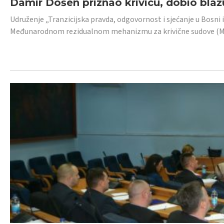
Damir Došen priznao krivicu, dobio blažu
Udruženje „Tranzicijska pravda, odgovornost i sjećanje u Bosni i
Međunarodnom rezidualnom mehanizmu za krivične sudove (MR