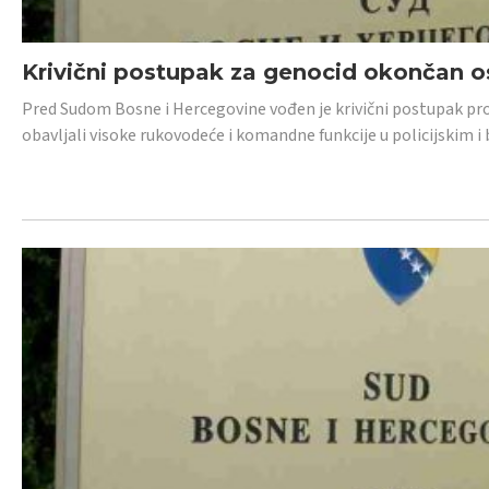
Krivični postupak za genocid okončan 
Pred Sudom Bosne i Hercegovine vođen je krivični postupak proti
obavljali visoke rukovodeće i komandne funkcije u policijskim