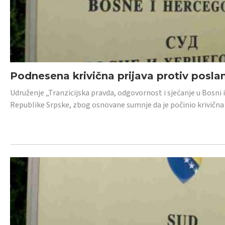
Podnesena krivična prijava protiv posl
Udruženje „Tranzicijska pravda, odgovornost i sjećanje u Bosni 
Republike Srpske, zbog osnovane sumnje da je počinio krivična dj