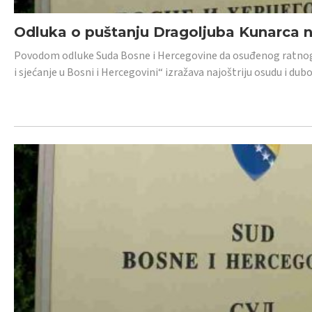
Odluka o puštanju Dragoljuba Kunarca n
Povodom odluke Suda Bosne i Hercegovine da osuđenog ratnog z
i sjećanje u Bosni i Hercegovini“ izražava najoštriju osudu i 