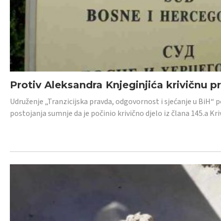
Protiv Aleksandra Knjeginjića krivičnu p
Udruženje „Tranzicijska pravda, odgovornost i sjećanje u BiH“ 
postojanja sumnje da je počinio krivično djelo iz člana 145.a K