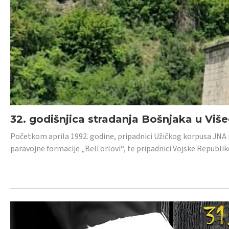
32. godišnjica stradanja Bošnjaka u Viš
Početkom aprila 1992. godine, pripadnici Užičkog korpusa JNA iz 
paravojne formacije „Beli orlovi“, te pripadnici Vojske Republik