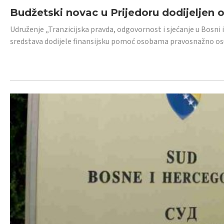
Budžetski novac u Prijedoru dodijeljen
Udruženje „Tranzicijska pravda, odgovornost i sjećanje u Bosni 
sredstava dodijele finansijsku pomoć osobama pravosnažno os