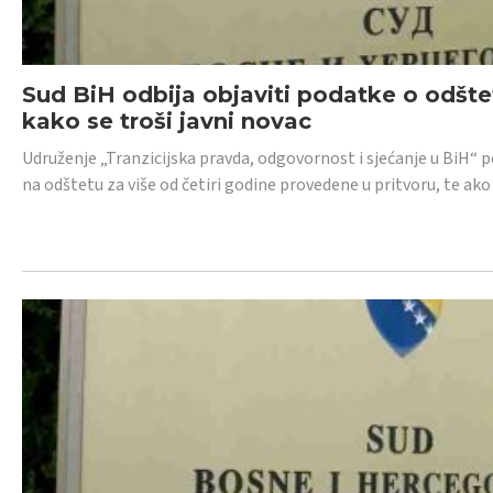
Sud BiH odbija objaviti podatke o odštet
kako se troši javni novac
Udruženje „Tranzicijska pravda, odgovornost i sjećanje u BiH“ p
na odštetu za više od četiri godine provedene u pritvoru, te ako