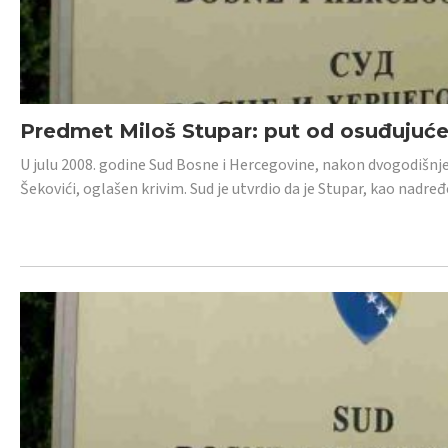
Predmet Miloš Stupar: put od osuđujuć
U julu 2008. godine Sud Bosne i Hercegovine, nakon dvogodišnj
Šekovići, oglašen krivim. Sud je utvrdio da je Stupar, kao nadr