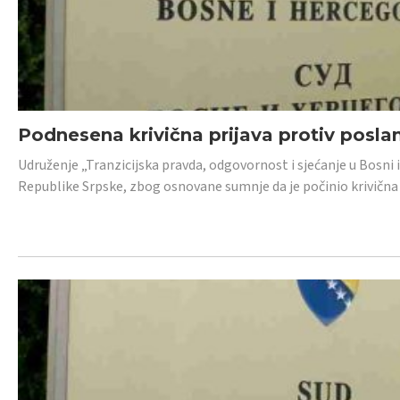
Podnesena krivična prijava protiv posl
Udruženje „Tranzicijska pravda, odgovornost i sjećanje u Bosni 
Republike Srpske, zbog osnovane sumnje da je počinio krivična dj