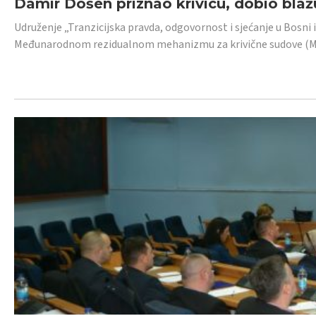
Damir Došen priznao krivicu, dobio blažu
Udruženje „Tranzicijska pravda, odgovornost i sjećanje u Bosni i
Međunarodnom rezidualnom mehanizmu za krivične sudove (MR