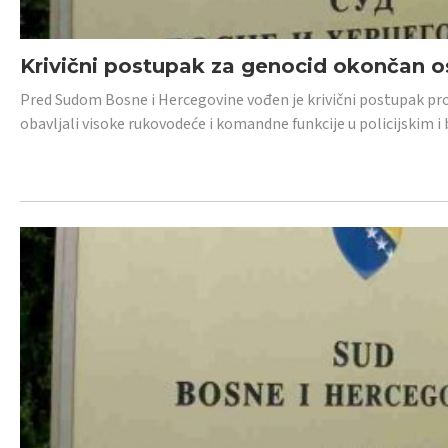
Krivični postupak za genocid okončan 
Pred Sudom Bosne i Hercegovine vođen je krivični postupak proti
obavljali visoke rukovodeće i komandne funkcije u policijskim