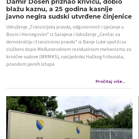
Damir Došen priznao krivicu, dobio
blažu kaznu, a 25 godina kasnije
javno negira sudski utvrđene činjenice
Udruženje „Tranzicijska pravda, odgovornost i sjećanje u
Bosni i Hercegovini“ iz Sarajeva i Udruženje „Centar za
demokratiju i tranzicionu pravdu“ iz Banje Luke uputili su
službeni dopis Međunarodnom rezidualnom mehanizmu za
krivične sudove (MRMKS), nasljedniku Haškog tribunala,
povodom javnih istupa
Pročitaj više...