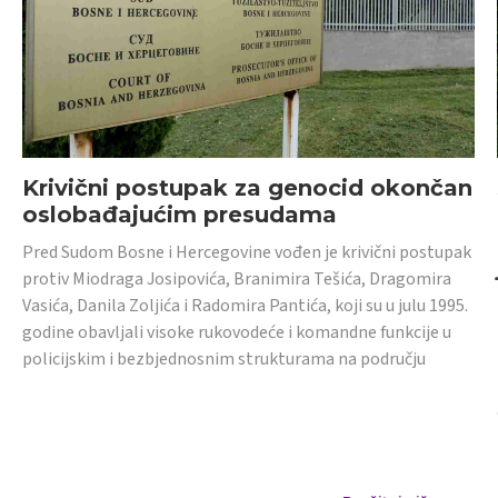
Krivični postupak za genocid okončan
oslobađajućim presudama
Pred Sudom Bosne i Hercegovine vođen je krivični postupak
protiv Miodraga Josipovića, Branimira Tešića, Dragomira
Vasića, Danila Zoljića i Radomira Pantića, koji su u julu 1995.
godine obavljali visoke rukovodeće i komandne funkcije u
policijskim i bezbjednosnim strukturama na području