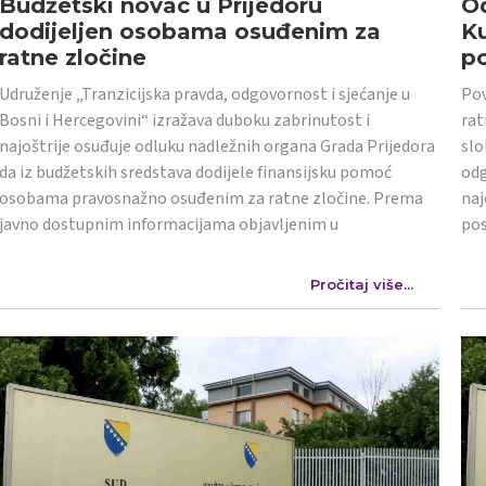
Budžetski novac u Prijedoru
Od
dodijeljen osobama osuđenim za
K
ratne zločine
po
Udruženje „Tranzicijska pravda, odgovornost i sjećanje u
Pov
Bosni i Hercegovini“ izražava duboku zabrinutost i
rat
najoštrije osuđuje odluku nadležnih organa Grada Prijedora
slo
da iz budžetskih sredstava dodijele finansijsku pomoć
odg
osobama pravosnažno osuđenim za ratne zločine. Prema
naj
javno dostupnim informacijama objavljenim u
po
Pročitaj više...