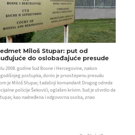
edmet Miloš Stupar: put od
suđujuće do oslobađajuće presude
ulu 2008. godine Sud Bosne i Hercegovine, nakon
godišnjeg postupka, donio je prvostepenu presudu
om je Miloš Stupar, tadašnji komandant Drugog odreda
cijalne policije Šekovići, oglašen krivim. Sud je utvrdio da
Stupar, kao nadređena i odgovorna osoba, znao