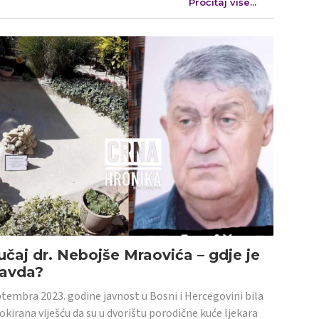
Pročitaj više...
učaj dr. Nebojše Mraovića – gdje je
ravda?
tembra 2023. godine javnost u Bosni i Hercegovini bila
šokirana viješću da su u dvorištu porodične kuće ljekara