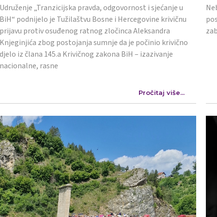
Udruženje „Tranzicijska pravda, odgovornost i sjećanje u
Neb
BiH“ podnijelo je Tužilaštvu Bosne i Hercegovine krivičnu
pos
prijavu protiv osuđenog ratnog zločinca Aleksandra
zab
Knjeginjića zbog postojanja sumnje da je počinio krivično
djelo iz člana 145.a Krivičnog zakona BiH – izazivanje
nacionalne, rasne
Pročitaj više...