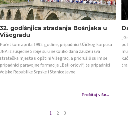
32. godišnjica stradanja Bošnjaka u
Da
Višegradu
„Gr
Početkom aprila 1992. godine, pripadnici Užičkog korpusa
pol
JNA iz susjedne Srbije su u nekoliko dana zauzeli sva
mus
strateška mjesta u opštini Višegrad, a pridružili su im se
kuć
pripadnici paravojne formacije „Beli orlovi“, te pripadnici
tra
Vojske Republike Srpske i Stanice javne
Pročitaj više...
1
2
3