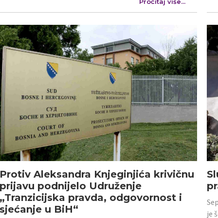
Pročitaj više...
Protiv Aleksandra Knjeginjića krivičnu
Sl
prijavu podnijelo Udruženje
p
„Tranzicijska pravda, odgovornost i
Sep
sjećanje u BiH“
je 