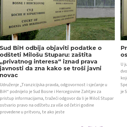
Sud BiH odbija objaviti podatke o
Pr
odšteti Milošu Stuparu: zaštita
o
„privatnog interesa“ iznad prava
U j
javnosti da zna kako se troši javni
dvo
novac
koj
Udruženje „Tranzicijska pravda, odgovornost i sjećanje u
Spe
BiH“ podnijelo je Sud Bosne i Hercegovine Zahtjev za
je 
pristup informacijama, tražeći odgovor da li je Miloš Stupar
ostvario pravo na odštetu za više od četiri godine
provedene u pritvoru, te ako jeste