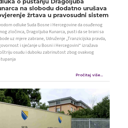
luka o puštanju Dragoljuba
unarca na slobodu dodatno urušava
vjerenje žrtava u pravosudni sistem
odom odluke Suda Bosne i Hercegovine da osuđenog
nog zločinca, Dragoljuba Kunarca, pusti da se brani sa
bode uz mjere zabrane, Udruženje „Tranzicijska pravda,
ovornost i sjećanje u Bosni i Hercegovini“ izražava
oštriju osudu i duboku zabrinutost zbog ovakvog
stupanja
Pročitaj više...