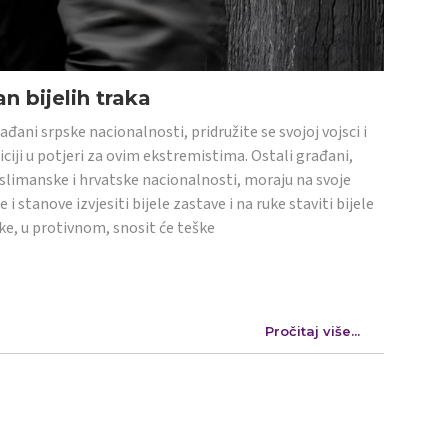
n bijelih traka
ađani srpske nacionalnosti, pridružite se svojoj vojsci i
iciji u potjeri za ovim ekstremistima. Ostali građani,
limanske i hrvatske nacionalnosti, moraju na svoje
e i stanove izvjesiti bijele zastave i na ruke staviti bijele
ke, u protivnom, snosit će teške
Pročitaj više...