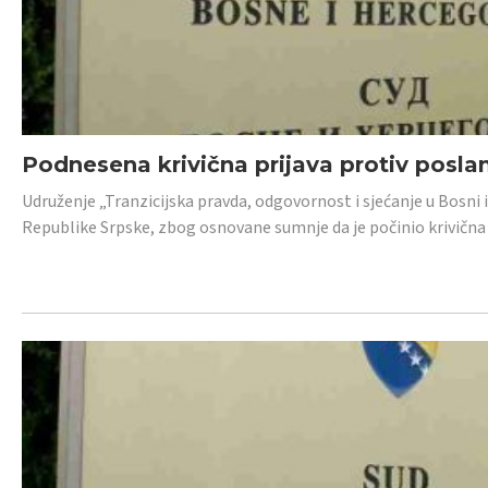
Podnesena krivična prijava protiv posl
Udruženje „Tranzicijska pravda, odgovornost i sjećanje u Bosni 
Republike Srpske, zbog osnovane sumnje da je počinio krivična dj