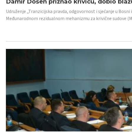
Damir Došen priznao krivicu, dobio blažu
Udruženje „Tranzicijska pravda, odgovornost i sjećanje u Bosni i
Međunarodnom rezidualnom mehanizmu za krivične sudove (MR