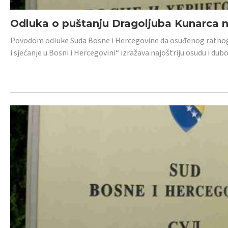
Odluka o puštanju Dragoljuba Kunarca n
Povodom odluke Suda Bosne i Hercegovine da osuđenog ratnog z
i sjećanje u Bosni i Hercegovini“ izražava najoštriju osudu i 