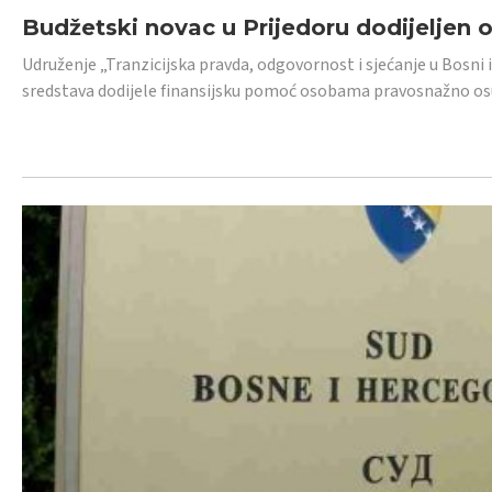
Budžetski novac u Prijedoru dodijeljen
Udruženje „Tranzicijska pravda, odgovornost i sjećanje u Bosni 
sredstava dodijele finansijsku pomoć osobama pravosnažno os