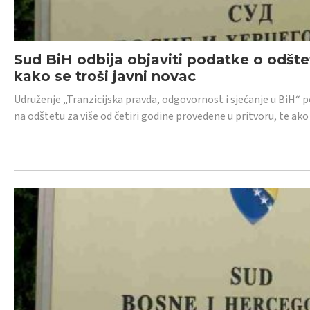
Sud BiH odbija objaviti podatke o odštet
kako se troši javni novac
Udruženje „Tranzicijska pravda, odgovornost i sjećanje u BiH“ p
na odštetu za više od četiri godine provedene u pritvoru, te ako