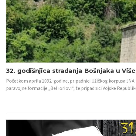
32. godišnjica stradanja Bošnjaka u Viš
Početkom aprila 1992. godine, pripadnici Užičkog korpusa JNA iz 
paravojne formacije „Beli orlovi“, te pripadnici Vojske Republik