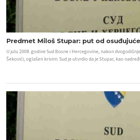
Predmet Miloš Stupar: put od osuđujuć
U julu 2008. godine Sud Bosne i Hercegovine, nakon dvogodišnj
Šekovići, oglašen krivim. Sud je utvrdio da je Stupar, kao nadr