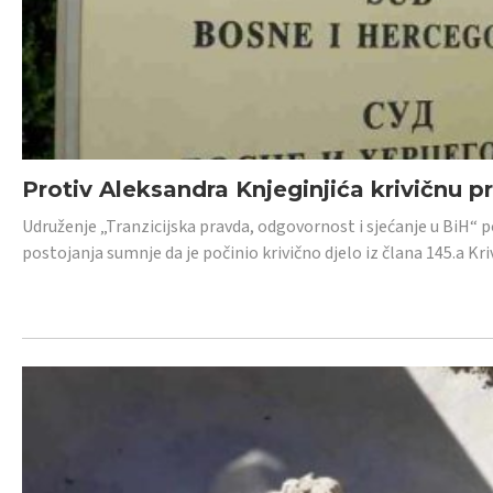
Protiv Aleksandra Knjeginjića krivičnu p
Udruženje „Tranzicijska pravda, odgovornost i sjećanje u BiH“ 
postojanja sumnje da je počinio krivično djelo iz člana 145.a K