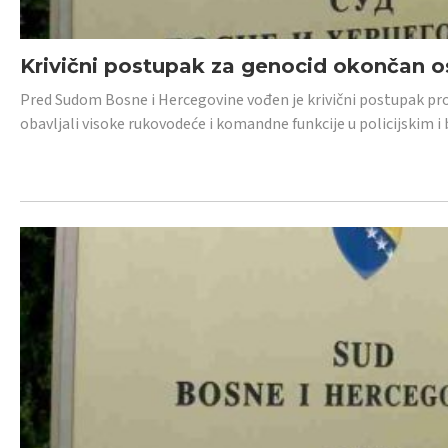
Krivični postupak za genocid okončan 
Pred Sudom Bosne i Hercegovine vođen je krivični postupak proti
obavljali visoke rukovodeće i komandne funkcije u policijskim