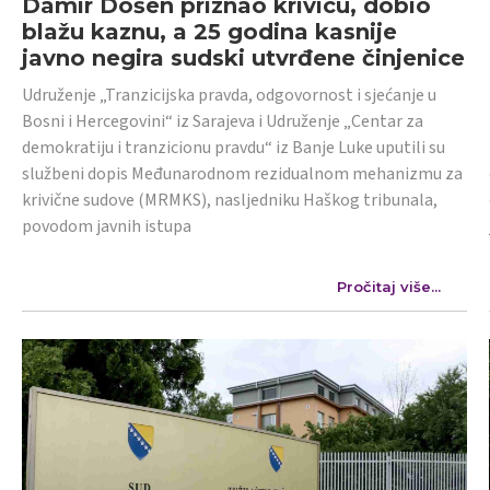
Damir Došen priznao krivicu, dobio
blažu kaznu, a 25 godina kasnije
javno negira sudski utvrđene činjenice
Udruženje „Tranzicijska pravda, odgovornost i sjećanje u
Bosni i Hercegovini“ iz Sarajeva i Udruženje „Centar za
demokratiju i tranzicionu pravdu“ iz Banje Luke uputili su
službeni dopis Međunarodnom rezidualnom mehanizmu za
krivične sudove (MRMKS), nasljedniku Haškog tribunala,
povodom javnih istupa
Pročitaj više...