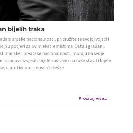
n bijelih traka
ađani srpske nacionalnosti, pridružite se svojoj vojsci i
iciji u potjeri za ovim ekstremistima. Ostali građani,
limanske i hrvatske nacionalnosti, moraju na svoje
e i stanove izvjesiti bijele zastave i na ruke staviti bijele
ke, u protivnom, snosit će teške
Pročitaj više...