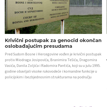
Krivični postupak za genocid okončan
oslobađajućim presudama
Pred Sudom Bosne i Hercegovine vođen je krivični postupak
protiv Miodraga Josipovića, Branimira Tešića, Dragomira
Vasića, Danila Zoljića i Radomira Pantića, koji su u julu 1995.
godine obavljali visoke rukovodeće i komandne funkcije u
policijskim i bezbjednosnim strukturama na području