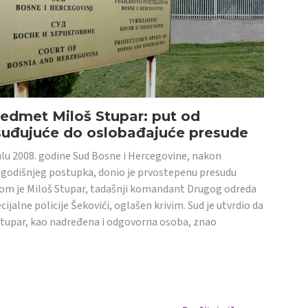
edmet Miloš Stupar: put od
suđujuće do oslobađajuće presude
ulu 2008. godine Sud Bosne i Hercegovine, nakon
godišnjeg postupka, donio je prvostepenu presudu
om je Miloš Stupar, tadašnji komandant Drugog odreda
cijalne policije Šekovići, oglašen krivim. Sud je utvrdio da
Stupar, kao nadređena i odgovorna osoba, znao