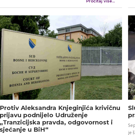
Pročitaj više...
Protiv Aleksandra Knjeginjića krivičnu
Sl
prijavu podnijelo Udruženje
p
„Tranzicijska pravda, odgovornost i
Sep
sjećanje u BiH“
je 