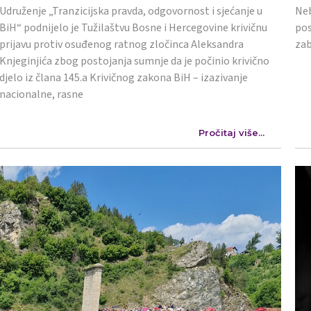
Udruženje „Tranzicijska pravda, odgovornost i sjećanje u
Neb
BiH“ podnijelo je Tužilaštvu Bosne i Hercegovine krivičnu
pos
prijavu protiv osuđenog ratnog zločinca Aleksandra
zab
Knjeginjića zbog postojanja sumnje da je počinio krivično
djelo iz člana 145.a Krivičnog zakona BiH – izazivanje
nacionalne, rasne
Pročitaj više...