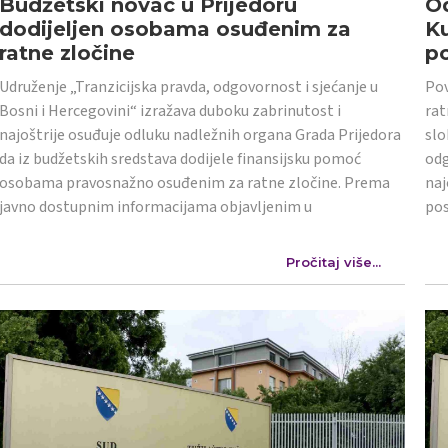
Budžetski novac u Prijedoru
Od
dodijeljen osobama osuđenim za
K
ratne zločine
po
Udruženje „Tranzicijska pravda, odgovornost i sjećanje u
Pov
Bosni i Hercegovini“ izražava duboku zabrinutost i
rat
najoštrije osuđuje odluku nadležnih organa Grada Prijedora
slo
da iz budžetskih sredstava dodijele finansijsku pomoć
odg
osobama pravosnažno osuđenim za ratne zločine. Prema
naj
javno dostupnim informacijama objavljenim u
po
Pročitaj više...