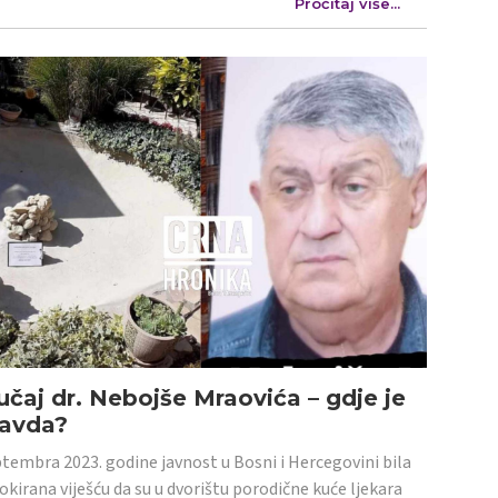
Pročitaj više...
učaj dr. Nebojše Mraovića – gdje je
ravda?
tembra 2023. godine javnost u Bosni i Hercegovini bila
šokirana viješću da su u dvorištu porodične kuće ljekara