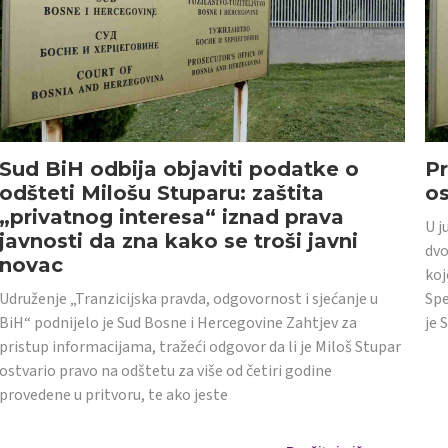
Sud BiH odbija objaviti podatke o
Pr
odšteti Milošu Stuparu: zaštita
o
„privatnog interesa“ iznad prava
U j
javnosti da zna kako se troši javni
dvo
novac
koj
Udruženje „Tranzicijska pravda, odgovornost i sjećanje u
Spe
BiH“ podnijelo je Sud Bosne i Hercegovine Zahtjev za
je 
pristup informacijama, tražeći odgovor da li je Miloš Stupar
ostvario pravo na odštetu za više od četiri godine
provedene u pritvoru, te ako jeste