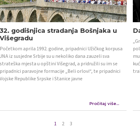
32. godišnjica stradanja Bošnjaka u
Da
Višegradu
„Gr
Početkom aprila 1992. godine, pripadnici Užičkog korpusa
pol
JNA iz susjedne Srbije su u nekoliko dana zauzeli sva
mus
strateška mjesta u opštini Višegrad, a pridružili su im se
kuć
pripadnici paravojne formacije „Beli orlovi“, te pripadnici
tra
Vojske Republike Srpske i Stanice javne
Pročitaj više...
1
2
3