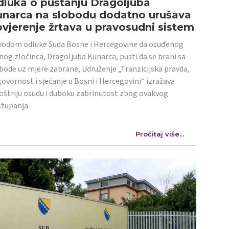
luka o puštanju Dragoljuba
unarca na slobodu dodatno urušava
vjerenje žrtava u pravosudni sistem
odom odluke Suda Bosne i Hercegovine da osuđenog
nog zločinca, Dragoljuba Kunarca, pusti da se brani sa
bode uz mjere zabrane, Udruženje „Tranzicijska pravda,
ovornost i sjećanje u Bosni i Hercegovini“ izražava
oštriju osudu i duboku zabrinutost zbog ovakvog
stupanja
Pročitaj više...