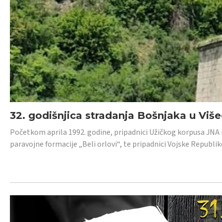
32. godišnjica stradanja Bošnjaka u Viš
Početkom aprila 1992. godine, pripadnici Užičkog korpusa JNA iz 
paravojne formacije „Beli orlovi“, te pripadnici Vojske Republik