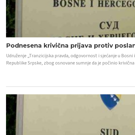
Podnesena krivična prijava protiv posl
Udruženje „Tranzicijska pravda, odgovornost i sjećanje u Bosni 
Republike Srpske, zbog osnovane sumnje da je počinio krivična dj