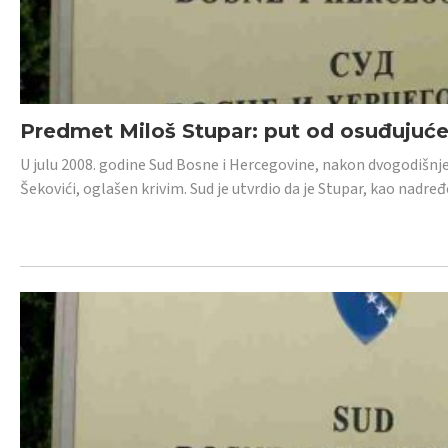
Predmet Miloš Stupar: put od osuđujuć
U julu 2008. godine Sud Bosne i Hercegovine, nakon dvogodišnj
Šekovići, oglašen krivim. Sud je utvrdio da je Stupar, kao nadr