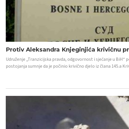
Protiv Aleksandra Knjeginjića krivičnu p
Udruženje „Tranzicijska pravda, odgovornost i sjećanje u BiH“ 
postojanja sumnje da je počinio krivično djelo iz člana 145.a K