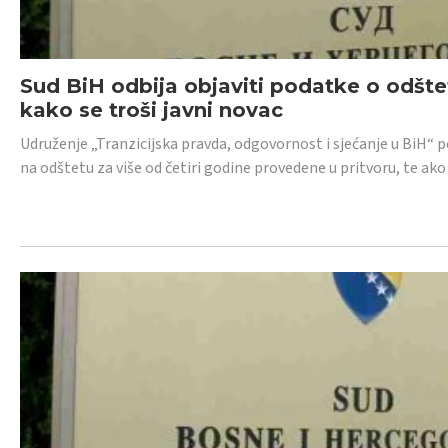
Sud BiH odbija objaviti podatke o odštet
kako se troši javni novac
Udruženje „Tranzicijska pravda, odgovornost i sjećanje u BiH“ p
na odštetu za više od četiri godine provedene u pritvoru, te ako