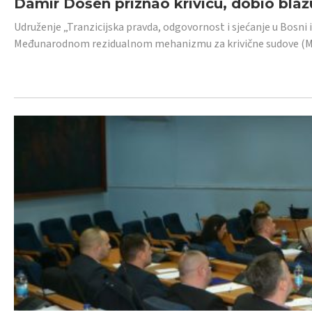
Damir Došen priznao krivicu, dobio blažu
Udruženje „Tranzicijska pravda, odgovornost i sjećanje u Bosni i
Međunarodnom rezidualnom mehanizmu za krivične sudove (MR