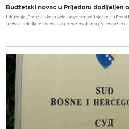
Budžetski novac u Prijedoru dodijeljen
Udruženje „Tranzicijska pravda, odgovornost i sjećanje u Bosni 
sredstava dodijele finansijsku pomoć osobama pravosnažno os