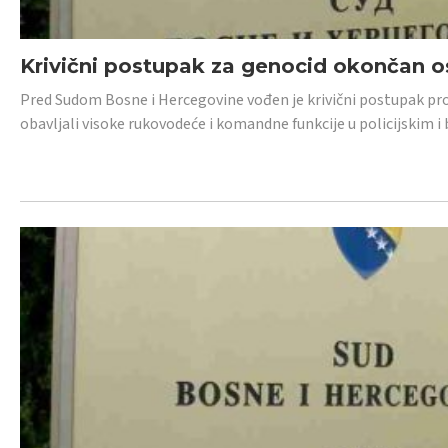
Krivični postupak za genocid okončan 
Pred Sudom Bosne i Hercegovine vođen je krivični postupak proti
obavljali visoke rukovodeće i komandne funkcije u policijskim