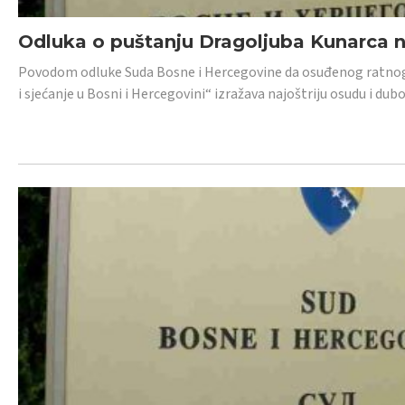
Odluka o puštanju Dragoljuba Kunarca n
Povodom odluke Suda Bosne i Hercegovine da osuđenog ratnog z
i sjećanje u Bosni i Hercegovini“ izražava najoštriju osudu i 