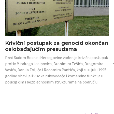
Krivični postupak za genocid okončan
oslobađajućim presudama
Pred Sudom Bosne i Hercegovine vođen je krivični postupak
protiv Miodraga Josipovića, Branimira Tešića, Dragomira
Vasića, Danila Zoljića i Radomira Pantića, koji su u julu 1995.
godine obavljali visoke rukovodeće i komandne funkcije u
policijskim i bezbjednosnim strukturama na području