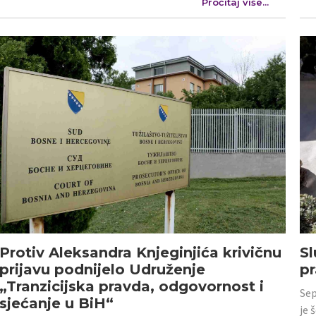
Pročitaj više...
Protiv Aleksandra Knjeginjića krivičnu
Sl
prijavu podnijelo Udruženje
p
„Tranzicijska pravda, odgovornost i
Sep
sjećanje u BiH“
je 