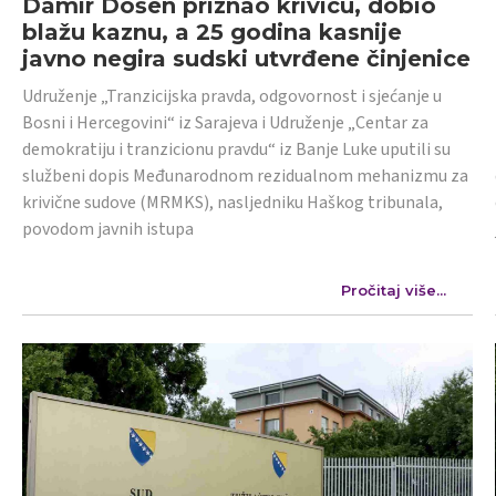
Damir Došen priznao krivicu, dobio
blažu kaznu, a 25 godina kasnije
javno negira sudski utvrđene činjenice
Udruženje „Tranzicijska pravda, odgovornost i sjećanje u
Bosni i Hercegovini“ iz Sarajeva i Udruženje „Centar za
demokratiju i tranzicionu pravdu“ iz Banje Luke uputili su
službeni dopis Međunarodnom rezidualnom mehanizmu za
krivične sudove (MRMKS), nasljedniku Haškog tribunala,
povodom javnih istupa
Pročitaj više...