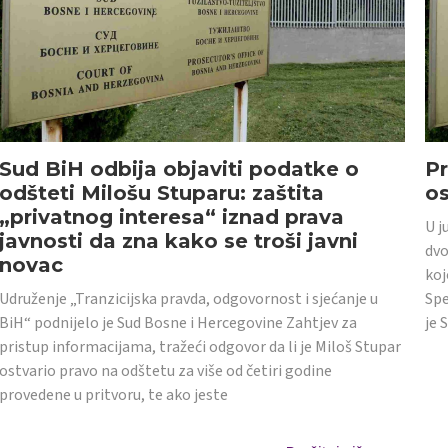
Sud BiH odbija objaviti podatke o
Pr
odšteti Milošu Stuparu: zaštita
o
„privatnog interesa“ iznad prava
U j
javnosti da zna kako se troši javni
dvo
novac
koj
Udruženje „Tranzicijska pravda, odgovornost i sjećanje u
Spe
BiH“ podnijelo je Sud Bosne i Hercegovine Zahtjev za
je 
pristup informacijama, tražeći odgovor da li je Miloš Stupar
ostvario pravo na odštetu za više od četiri godine
provedene u pritvoru, te ako jeste