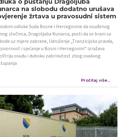
luka o puštanju Dragoljuba
unarca na slobodu dodatno urušava
vjerenje žrtava u pravosudni sistem
odom odluke Suda Bosne i Hercegovine da osuđenog
nog zločinca, Dragoljuba Kunarca, pusti da se brani sa
bode uz mjere zabrane, Udruženje „Tranzicijska pravda,
ovornost i sjećanje u Bosni i Hercegovini“ izražava
oštriju osudu i duboku zabrinutost zbog ovakvog
stupanja
Pročitaj više...