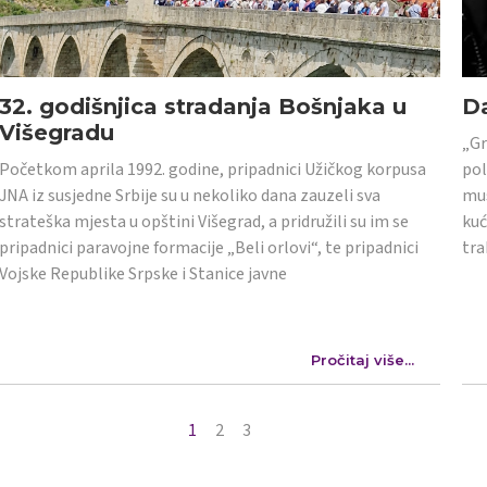
32. godišnjica stradanja Bošnjaka u
Da
Višegradu
„Gr
Početkom aprila 1992. godine, pripadnici Užičkog korpusa
pol
JNA iz susjedne Srbije su u nekoliko dana zauzeli sva
mus
strateška mjesta u opštini Višegrad, a pridružili su im se
kuć
pripadnici paravojne formacije „Beli orlovi“, te pripadnici
tra
Vojske Republike Srpske i Stanice javne
Pročitaj više...
1
2
3