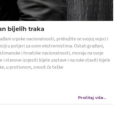
n bijelih traka
ađani srpske nacionalnosti, pridružite se svojoj vojsci i
iciji u potjeri za ovim ekstremistima. Ostali građani,
limanske i hrvatske nacionalnosti, moraju na svoje
e i stanove izvjesiti bijele zastave i na ruke staviti bijele
ke, u protivnom, snosit će teške
Pročitaj više...