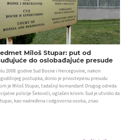
edmet Miloš Stupar: put od
suđujuće do oslobađajuće presude
ulu 2008. godine Sud Bosne i Hercegovine, nakon
godišnjeg postupka, donio je prvostepenu presudu
om je Miloš Stupar, tadašnji komandant Drugog odreda
cijalne policije Šekovići, oglašen krivim. Sud je utvrdio da
Stupar, kao nadređena i odgovorna osoba, znao