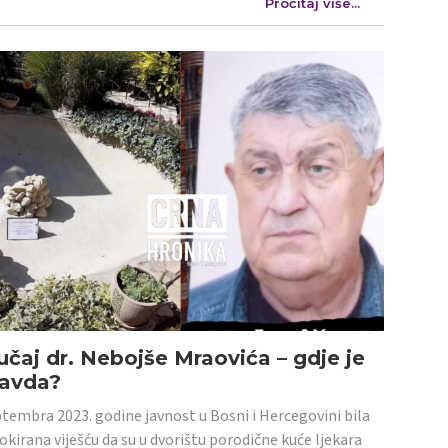
Pročitaj više...
učaj dr. Nebojše Mraovića – gdje je
ravda?
tembra 2023. godine javnost u Bosni i Hercegovini bila
šokirana viješću da su u dvorištu porodične kuće ljekara