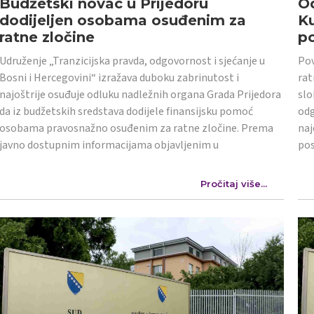
Budžetski novac u Prijedoru
Od
dodijeljen osobama osuđenim za
K
ratne zločine
po
Udruženje „Tranzicijska pravda, odgovornost i sjećanje u
Pov
Bosni i Hercegovini“ izražava duboku zabrinutost i
rat
najoštrije osuđuje odluku nadležnih organa Grada Prijedora
slo
da iz budžetskih sredstava dodijele finansijsku pomoć
odg
osobama pravosnažno osuđenim za ratne zločine. Prema
naj
javno dostupnim informacijama objavljenim u
po
Pročitaj više...