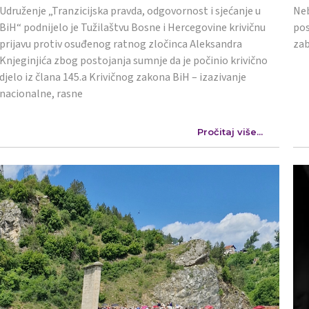
Udruženje „Tranzicijska pravda, odgovornost i sjećanje u
Neb
BiH“ podnijelo je Tužilaštvu Bosne i Hercegovine krivičnu
pos
prijavu protiv osuđenog ratnog zločinca Aleksandra
zab
Knjeginjića zbog postojanja sumnje da je počinio krivično
djelo iz člana 145.a Krivičnog zakona BiH – izazivanje
nacionalne, rasne
Pročitaj više...