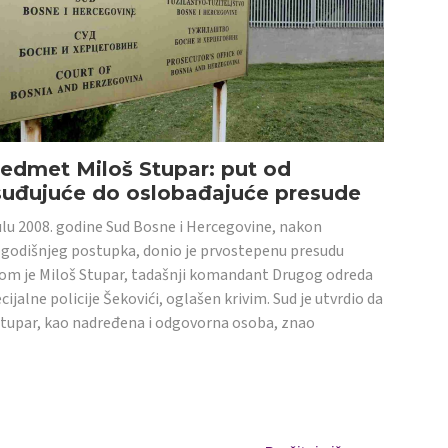
edmet Miloš Stupar: put od
suđujuće do oslobađajuće presude
ulu 2008. godine Sud Bosne i Hercegovine, nakon
godišnjeg postupka, donio je prvostepenu presudu
om je Miloš Stupar, tadašnji komandant Drugog odreda
cijalne policije Šekovići, oglašen krivim. Sud je utvrdio da
Stupar, kao nadređena i odgovorna osoba, znao