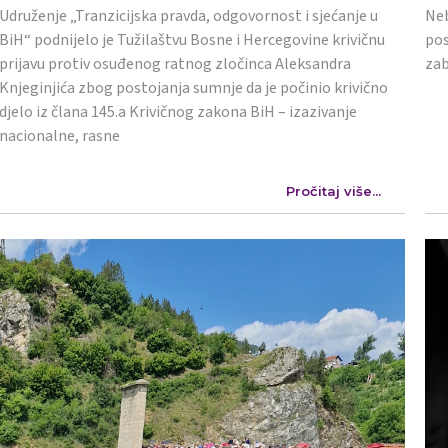
Udruženje „Tranzicijska pravda, odgovornost i sjećanje u
Neb
BiH“ podnijelo je Tužilaštvu Bosne i Hercegovine krivičnu
pos
prijavu protiv osuđenog ratnog zločinca Aleksandra
zab
Knjeginjića zbog postojanja sumnje da je počinio krivično
djelo iz člana 145.a Krivičnog zakona BiH – izazivanje
nacionalne, rasne
Pročitaj više...