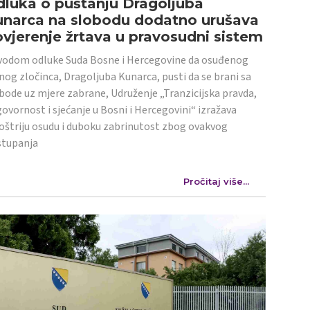
luka o puštanju Dragoljuba
unarca na slobodu dodatno urušava
vjerenje žrtava u pravosudni sistem
odom odluke Suda Bosne i Hercegovine da osuđenog
nog zločinca, Dragoljuba Kunarca, pusti da se brani sa
bode uz mjere zabrane, Udruženje „Tranzicijska pravda,
ovornost i sjećanje u Bosni i Hercegovini“ izražava
oštriju osudu i duboku zabrinutost zbog ovakvog
stupanja
Pročitaj više...