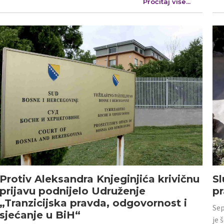
Pročitaj više...
Protiv Aleksandra Knjeginjića krivičnu
Sl
prijavu podnijelo Udruženje
p
„Tranzicijska pravda, odgovornost i
Sep
sjećanje u BiH“
je 