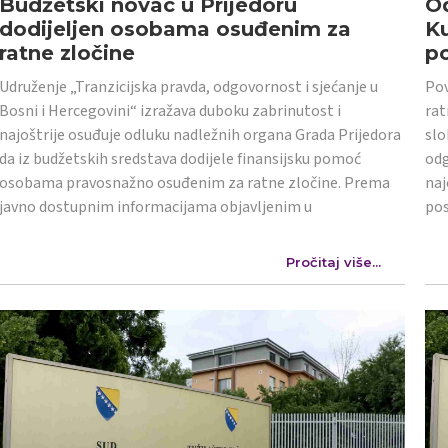
Budžetski novac u Prijedoru
Od
dodijeljen osobama osuđenim za
K
ratne zločine
po
Udruženje „Tranzicijska pravda, odgovornost i sjećanje u
Pov
Bosni i Hercegovini“ izražava duboku zabrinutost i
rat
najoštrije osuđuje odluku nadležnih organa Grada Prijedora
slo
da iz budžetskih sredstava dodijele finansijsku pomoć
odg
osobama pravosnažno osuđenim za ratne zločine. Prema
naj
javno dostupnim informacijama objavljenim u
po
Pročitaj više...