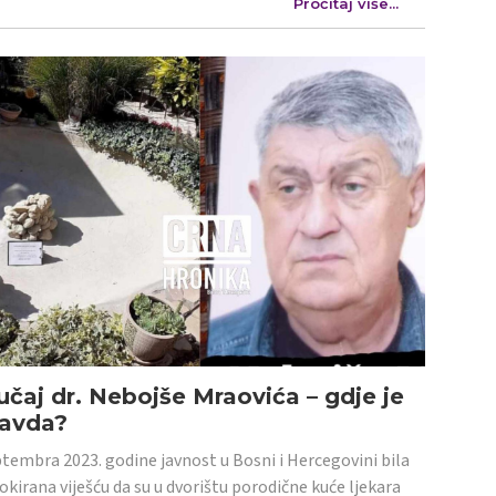
Pročitaj više...
učaj dr. Nebojše Mraovića – gdje je
ravda?
tembra 2023. godine javnost u Bosni i Hercegovini bila
šokirana viješću da su u dvorištu porodične kuće ljekara