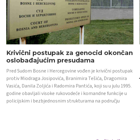
Krivični postupak za genocid okončan
oslobađajućim presudama
Pred Sudom Bosne i Hercegovine vođen je krivični postupak
protiv Miodraga Josipovića, Branimira Tešića, Dragomira
Vasića, Danila Zoljića i Radomira Pantića, koji su u julu 1995.
godine obavljali visoke rukovodeće i komandne funkcije u
policijskim i bezbjednosnim strukturama na području