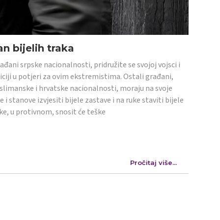
n bijelih traka
ađani srpske nacionalnosti, pridružite se svojoj vojsci i
iciji u potjeri za ovim ekstremistima. Ostali građani,
limanske i hrvatske nacionalnosti, moraju na svoje
e i stanove izvjesiti bijele zastave i na ruke staviti bijele
ke, u protivnom, snosit će teške
Pročitaj više...