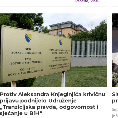
Pročitaj više...
Protiv Aleksandra Knjeginjića krivičnu
Sl
prijavu podnijelo Udruženje
p
„Tranzicijska pravda, odgovornost i
Sep
sjećanje u BiH“
je 