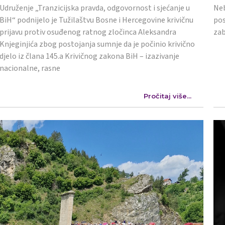
Udruženje „Tranzicijska pravda, odgovornost i sjećanje u
Neb
BiH“ podnijelo je Tužilaštvu Bosne i Hercegovine krivičnu
pos
prijavu protiv osuđenog ratnog zločinca Aleksandra
zab
Knjeginjića zbog postojanja sumnje da je počinio krivično
djelo iz člana 145.a Krivičnog zakona BiH – izazivanje
nacionalne, rasne
Pročitaj više...