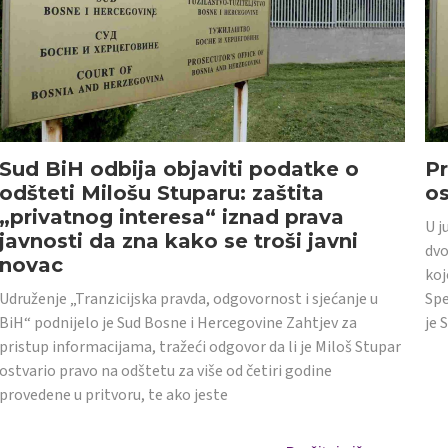
Sud BiH odbija objaviti podatke o
Pr
odšteti Milošu Stuparu: zaštita
o
„privatnog interesa“ iznad prava
U j
javnosti da zna kako se troši javni
dvo
novac
koj
Udruženje „Tranzicijska pravda, odgovornost i sjećanje u
Spe
BiH“ podnijelo je Sud Bosne i Hercegovine Zahtjev za
je 
pristup informacijama, tražeći odgovor da li je Miloš Stupar
ostvario pravo na odštetu za više od četiri godine
provedene u pritvoru, te ako jeste