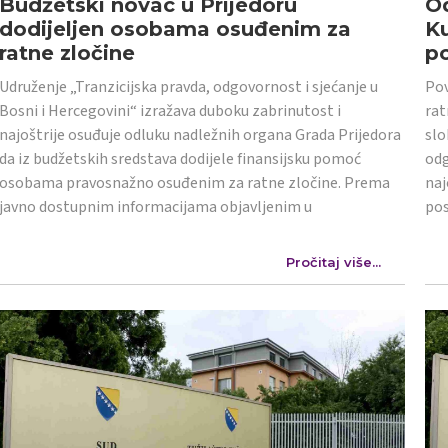
Budžetski novac u Prijedoru
Od
dodijeljen osobama osuđenim za
K
ratne zločine
po
Udruženje „Tranzicijska pravda, odgovornost i sjećanje u
Pov
Bosni i Hercegovini“ izražava duboku zabrinutost i
rat
najoštrije osuđuje odluku nadležnih organa Grada Prijedora
slo
da iz budžetskih sredstava dodijele finansijsku pomoć
odg
osobama pravosnažno osuđenim za ratne zločine. Prema
naj
javno dostupnim informacijama objavljenim u
po
Pročitaj više...