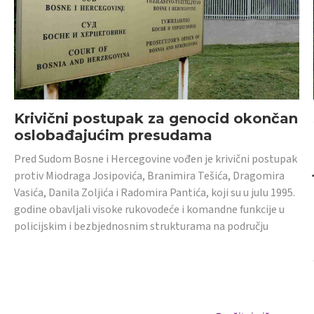
Krivični postupak za genocid okončan
oslobađajućim presudama
Pred Sudom Bosne i Hercegovine vođen je krivični postupak
protiv Miodraga Josipovića, Branimira Tešića, Dragomira
Vasića, Danila Zoljića i Radomira Pantića, koji su u julu 1995.
godine obavljali visoke rukovodeće i komandne funkcije u
policijskim i bezbjednosnim strukturama na području