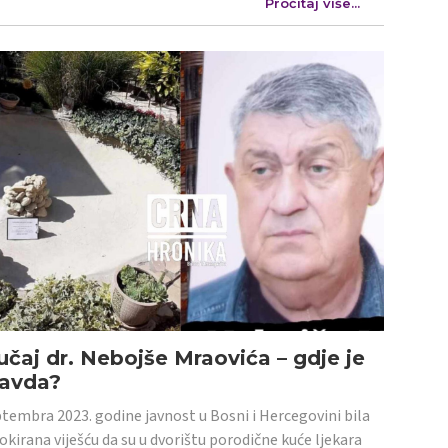
Pročitaj više...
učaj dr. Nebojše Mraovića – gdje je
ravda?
tembra 2023. godine javnost u Bosni i Hercegovini bila
šokirana viješću da su u dvorištu porodične kuće ljekara