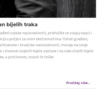
n bijelih traka
ađani srpske nacionalnosti, pridružite se svojoj vojsci i
iciji u potjeri za ovim ekstremistima. Ostali građani,
limanske i hrvatske nacionalnosti, moraju na svoje
e i stanove izvjesiti bijele zastave i na ruke staviti bijele
ke, u protivnom, snosit će teške
Pročitaj više...