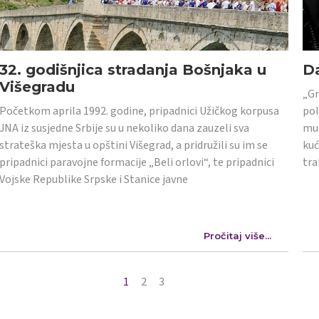
32. godišnjica stradanja Bošnjaka u
Da
Višegradu
„Gr
Početkom aprila 1992. godine, pripadnici Užičkog korpusa
pol
JNA iz susjedne Srbije su u nekoliko dana zauzeli sva
mus
strateška mjesta u opštini Višegrad, a pridružili su im se
kuć
pripadnici paravojne formacije „Beli orlovi“, te pripadnici
tra
Vojske Republike Srpske i Stanice javne
Pročitaj više...
1
2
3