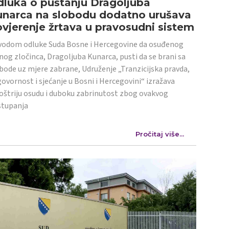
luka o puštanju Dragoljuba
unarca na slobodu dodatno urušava
vjerenje žrtava u pravosudni sistem
odom odluke Suda Bosne i Hercegovine da osuđenog
nog zločinca, Dragoljuba Kunarca, pusti da se brani sa
bode uz mjere zabrane, Udruženje „Tranzicijska pravda,
ovornost i sjećanje u Bosni i Hercegovini“ izražava
oštriju osudu i duboku zabrinutost zbog ovakvog
stupanja
Pročitaj više...