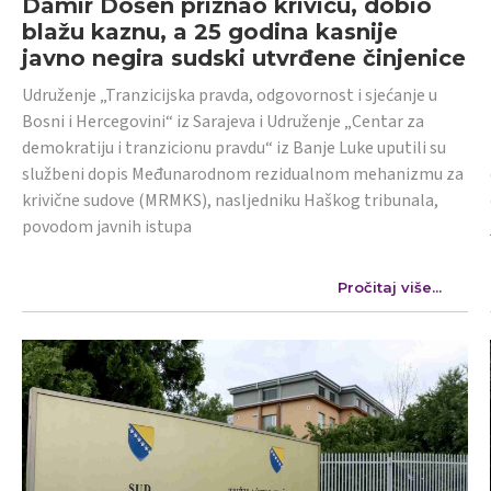
Damir Došen priznao krivicu, dobio
blažu kaznu, a 25 godina kasnije
javno negira sudski utvrđene činjenice
Udruženje „Tranzicijska pravda, odgovornost i sjećanje u
Bosni i Hercegovini“ iz Sarajeva i Udruženje „Centar za
demokratiju i tranzicionu pravdu“ iz Banje Luke uputili su
službeni dopis Međunarodnom rezidualnom mehanizmu za
krivične sudove (MRMKS), nasljedniku Haškog tribunala,
povodom javnih istupa
Pročitaj više...