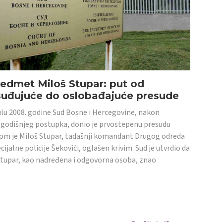
edmet Miloš Stupar: put od
suđujuće do oslobađajuće presude
ulu 2008. godine Sud Bosne i Hercegovine, nakon
godišnjeg postupka, donio je prvostepenu presudu
om je Miloš Stupar, tadašnji komandant Drugog odreda
cijalne policije Šekovići, oglašen krivim. Sud je utvrdio da
Stupar, kao nadređena i odgovorna osoba, znao