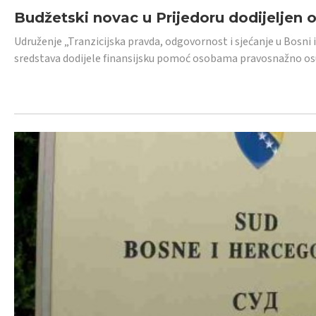
Budžetski novac u Prijedoru dodijeljen
Udruženje „Tranzicijska pravda, odgovornost i sjećanje u Bosni 
sredstava dodijele finansijsku pomoć osobama pravosnažno os