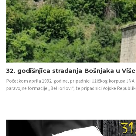
32. godišnjica stradanja Bošnjaka u Viš
Početkom aprila 1992. godine, pripadnici Užičkog korpusa JNA iz 
paravojne formacije „Beli orlovi“, te pripadnici Vojske Republik