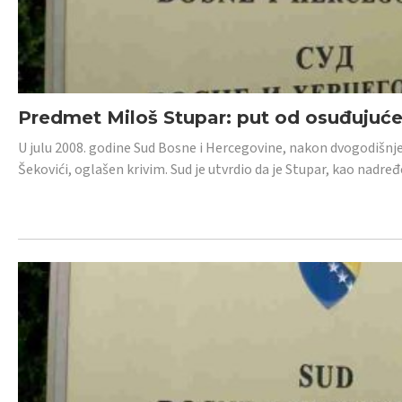
Predmet Miloš Stupar: put od osuđujuć
U julu 2008. godine Sud Bosne i Hercegovine, nakon dvogodišnj
Šekovići, oglašen krivim. Sud je utvrdio da je Stupar, kao nadr