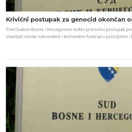
Krivični postupak za genocid okončan 
Pred Sudom Bosne i Hercegovine vođen je krivični postupak proti
obavljali visoke rukovodeće i komandne funkcije u policijskim