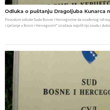
Odluka o puštanju Dragoljuba Kunarca n
Povodom odluke Suda Bosne i Hercegovine da osuđenog ratnog z
i sjećanje u Bosni i Hercegovini“ izražava najoštriju osudu i 