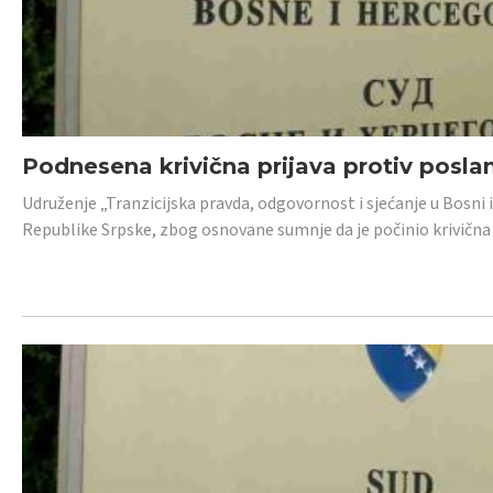
Podnesena krivična prijava protiv posl
Udruženje „Tranzicijska pravda, odgovornost i sjećanje u Bosni 
Republike Srpske, zbog osnovane sumnje da je počinio krivična dj