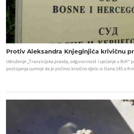
Protiv Aleksandra Knjeginjića krivičnu p
Udruženje „Tranzicijska pravda, odgovornost i sjećanje u BiH“ 
postojanja sumnje da je počinio krivično djelo iz člana 145.a K