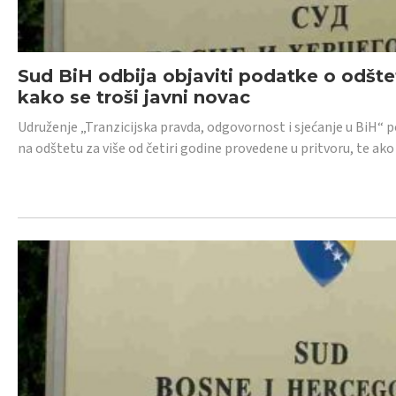
Sud BiH odbija objaviti podatke o odštet
kako se troši javni novac
Udruženje „Tranzicijska pravda, odgovornost i sjećanje u BiH“ p
na odštetu za više od četiri godine provedene u pritvoru, te ako