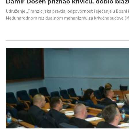
Damir Došen priznao krivicu, dobio blažu
Udruženje „Tranzicijska pravda, odgovornost i sjećanje u Bosni i
Međunarodnom rezidualnom mehanizmu za krivične sudove (MR