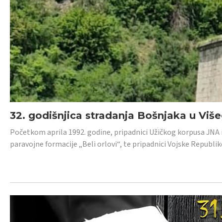
32. godišnjica stradanja Bošnjaka u Viš
Početkom aprila 1992. godine, pripadnici Užičkog korpusa JNA iz 
paravojne formacije „Beli orlovi“, te pripadnici Vojske Republik