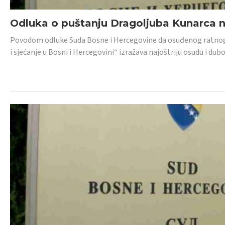
Odluka o puštanju Dragoljuba Kunarca n
Povodom odluke Suda Bosne i Hercegovine da osuđenog ratnog z
i sjećanje u Bosni i Hercegovini“ izražava najoštriju osudu i 