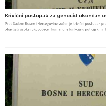
Krivični postupak za genocid okončan 
Pred Sudom Bosne i Hercegovine vođen je krivični postupak proti
obavljali visoke rukovodeće i komandne funkcije u policijskim