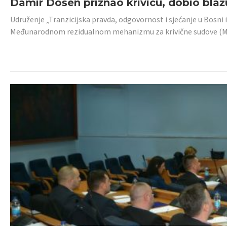
Damir Došen priznao krivicu, dobio blažu
Udruženje „Tranzicijska pravda, odgovornost i sjećanje u Bosni i
Međunarodnom rezidualnom mehanizmu za krivične sudove (MR