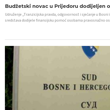
Budžetski novac u Prijedoru dodijeljen
Udruženje „Tranzicijska pravda, odgovornost i sjećanje u Bosni 
sredstava dodijele finansijsku pomoć osobama pravosnažno os