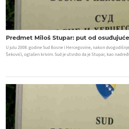
Predmet Miloš Stupar: put od osuđujuć
U julu 2008. godine Sud Bosne i Hercegovine, nakon dvogodišnj
Šekovići, oglašen krivim. Sud je utvrdio da je Stupar, kao nadr