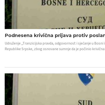
Podnesena krivična prijava protiv posl
Udruženje „Tranzicijska pravda, odgovornost i sjećanje u Bosni 
Republike Srpske, zbog osnovane sumnje da je počinio krivična dj