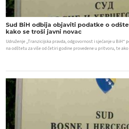
Sud BiH odbija objaviti podatke o odštet
kako se troši javni novac
Udruženje „Tranzicijska pravda, odgovornost i sjećanje u BiH“ p
na odštetu za više od četiri godine provedene u pritvoru, te ako