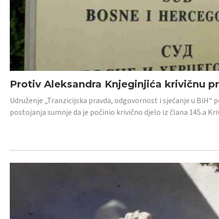
Protiv Aleksandra Knjeginjića krivičnu p
Udruženje „Tranzicijska pravda, odgovornost i sjećanje u BiH“ 
postojanja sumnje da je počinio krivično djelo iz člana 145.a K